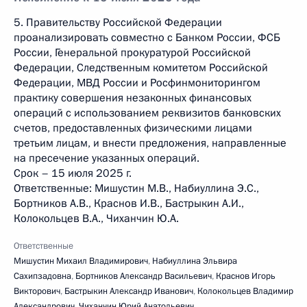
5. Правительству Российской Федерации
проанализировать совместно с Банком России, ФСБ
России, Генеральной прокуратурой Российской
Федерации, Следственным комитетом Российской
Федерации, МВД России и Росфинмониторингом
практику совершения незаконных финансовых
операций с использованием реквизитов банковских
счетов, предоставленных физическими лицами
третьим лицам, и внести предложения, направленные
на пресечение указанных операций.
Срок – 15 июля 2025 г.
Ответственные: Мишустин М.В., Набиуллина Э.С.,
Бортников А.В., Краснов И.В., Бастрыкин А.И.,
Колокольцев В.А., Чиханчин Ю.А.
Ответственные
Мишустин Михаил Владимирович
,
Набиуллина Эльвира
Сахипзадовна
,
Бортников Александр Васильевич
,
Краснов Игорь
Викторович
,
Бастрыкин Александр Иванович
,
Колокольцев Владимир
Александрович
,
Чиханчин Юрий Анатольевич