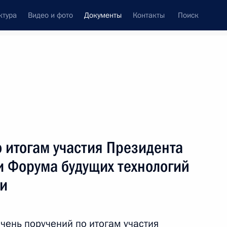
ктура
Видео и фото
Документы
Контакты
Поиск
 документов
Конституция России
тые с контроля
Справка
май, 2024
поручений
Показать
 итогам участия Президента
и Форума будущих технологий
ми
ть следующие материалы
ечень поручений по итогам участия