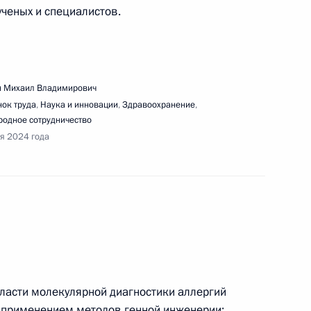
ученых и специалистов.
вещания по вопросам социально-экономического
 Михаил Владимирович
ок труда
,
Наука и инновации
,
Здравоохранение
,
одное сотрудничество
ря 2024 года
очей поездки в Свердловскую и Челябинскую
речи с участниками и победителями
ласти молекулярной диагностики аллергий
 применением методов генной инженерии;