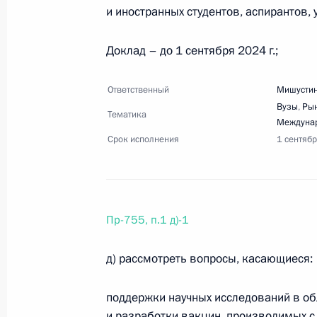
и иностранных студентов, аспирантов, 
Перечень поручений по итогам со
развития Чувашской Республики
Доклад – до 1 сентября 2024 г.;
6 апреля 2024 года, 17:30
10 поручений
Ответственный
Мишустин
Вузы
,
Рын
Тематика
Междунар
5 апреля 2024 года, пятница
Срок исполнения
1 сентяб
Перечень поручений по итогам раб
области
5 апреля 2024 года, 18:30
7 поручений
Пр-755, п.1 д)-1
д) рассмотреть вопросы, касающиеся:
Перечень поручений по итогам вст
всероссийских семейных конкурсов
поддержки научных исследований в об
и разработки вакцин, производимых с