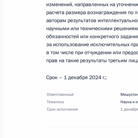
круглогодичных курортов
изменений, направленных на уточнени
28 мая 2024 года, 20:00
33 поручения
расчета размера вознаграждения по 
авторам результатов интеллектуальн
научными или техническими решениями
обязанностей или конкретного задани
Перечень поручений по итогам сов
за использование исключительных пра
28 мая 2024 года, 19:30
3 поручения
в том числе при отчуждении или пред
прав на такие результаты третьим лиц
Срок – 1 декабря 2024 г.;
21 мая 2024 года, вторник
Перечень поручений по вопросам л
Ответственный
Мишустин
субъектах Российской Федерации
Тематика
Наука и 
Срок исполнения
1 декабр
21 мая 2024 года, 18:00
13 поручений