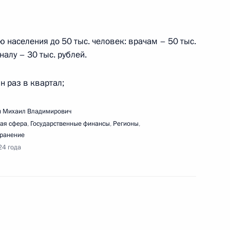
ю населения до 50 тыс. человек: врачам – 50 тыс.
алу – 30 тыс. рублей.
очей поездки Президента в Ставропольский
н раз в квартал;
 Михаил Владимирович
ая сфера
,
Государственные финансы
,
Регионы
,
ранение
стия Президента в пленарном заседании Форума
24 года
с учёными