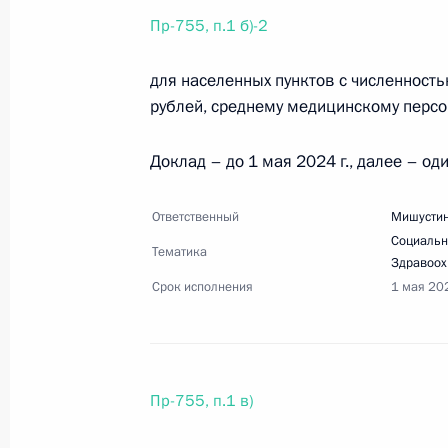
Пр-755, п.1 б)-2
18 апреля 2024 года, четверг
для населенных пунктов с численность
рублей, среднему медицинскому персон
Перечень поручений по итогам раб
край
Доклад – до 1 мая 2024 г., далее – оди
18 апреля 2024 года, 20:30
19 поручений
Ответственный
Мишустин
Социальн
Тематика
Здравоох
Перечень поручений по итогам уча
Срок исполнения
1 мая 20
будущих технологий и его встречи 
18 апреля 2024 года, 20:00
35 поручений
Пр-755, п.1 в)
10 апреля 2024 года, среда