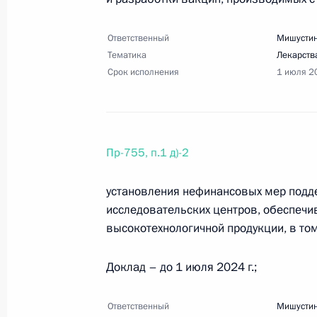
5 апреля 2024 года, 18:00
6 поручений
Ответственный
Мишустин
Тематика
Лекарств
Перечень поручений по итогам встр
Срок исполнения
1 июля 2
автомобильных компаний и водител
5 апреля 2024 года, 17:30
8 поручений
Пр-755, п.1 д)-2
Перечень поручений по итогам сов
установления нефинансовых мер подде
высокоскоростной железнодорожно
исследовательских центров, обеспеч
5 апреля 2024 года, 17:00
25 поручений
высокотехнологичной продукции, в том
Доклад – до 1 июля 2024 г.;
30 марта 2024 года, суббота
Ответственный
Мишустин
Перечень поручений по реализаци