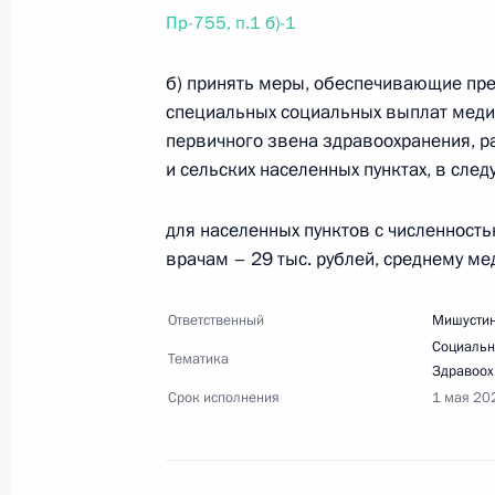
Перечень поручений по итогам сов
Пр-755, п.1 б)-1
21 мая 2024 года, 17:30
4 поручения
б) принять меры, обеспечивающие пре
специальных социальных выплат меди
первичного звена здравоохранения, р
6 мая 2024 года, понедельник
и сельских населенных пунктах, в сле
Перечень поручений по итогам мер
академии наук
для населенных пунктов с численностью
врачам – 29 тыс. рублей, среднему ме
6 мая 2024 года, 17:00
8 поручений
Ответственный
Мишустин
Социальн
24 апреля 2024 года, среда
Тематика
Здравоох
Срок исполнения
1 мая 20
Перечень поручений по итогам сов
и Приазовья
24 апреля 2024 года, 21:00
15 поручений