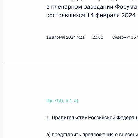
в пленарном
заседании
Форума 
состоявшихся 14 февраля 2024 
30 мая 2024 года, четверг
Перечень поручений по итогам встр
18 апреля 2024 года
20:00
Содержит 35 
30 мая 2024 года, 17:25
13 поручений
Перечень поручений по итогам вст
молодёжи
30 мая 2024 года, 17:20
12 поручений
Пр-755, п.1 а)
28 мая 2024 года, вторник
1. Правительству Российской Федерац
Перечень поручений по итогам сов
а) представить предложения о внесен