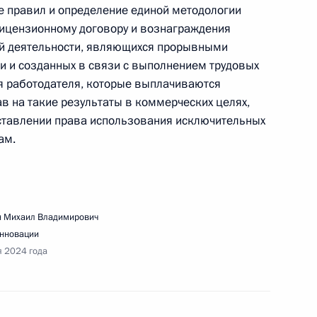
е правил и определение единой методологии
лицензионному договору и вознаграждения
ой деятельности, являющихся прорывными
 и созданных в связи с выполнением трудовых
я работодателя, которые выплачиваются
ещания с членами Правительства
в на такие результаты в коммерческих целях,
оставлении права использования исключительных
ам.
иквидации последствий паводков в отдельных
 Михаил Владимирович
инновации
я 2024 года