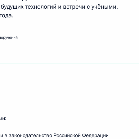
будущих технологий и
встречи
с учёными,
года.
ечи с работниками культуры в Тверской области
поручений
речи с участниками Всемирного фестиваля
ии:
ещания по вопросу создания федеральных
ии в законодательство Российской Федерации