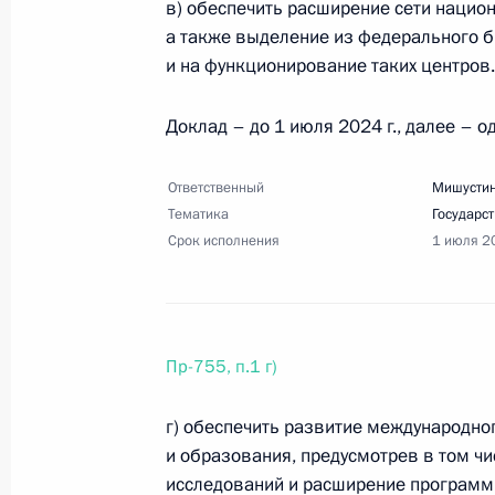
в) обеспечить расширение сети нацио
Перечень поручений по итогам сов
а также выделение из федерального 
10 апреля 2024 года, 19:00
6 поручений
и на функционирование таких центров.
Доклад – до 1 июля 2024 г., далее – о
6 апреля 2024 года, суббота
Ответственный
Мишустин
Перечень поручений по итогам пле
Тематика
Государс
нового времени»
Срок исполнения
1 июля 2
6 апреля 2024 года, 18:30
10 поручений
Пр-755, п.1 г)
Перечень поручений по итогам со
развития Санкт-Петербургской гор
г) обеспечить развитие международно
6 апреля 2024 года, 18:00
19 поручений
и образования, предусмотрев в том ч
исследований и расширение программ 