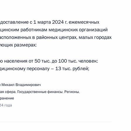
ещания с членами Правительства
доставление с 1 марта 2024 г. ежемесячных
цинским работникам медицинских организаций
асположенных в районных центрах, малых городах
дующих размерах:
оприятия, посвящённого 300-летию Российской
 населения от 50 тыс. до 100 тыс. человек:
дицинскому персоналу – 13 тыс. рублей;
 Михаил Владимирович
ая сфера
,
Государственные финансы
,
Регионы
,
ранение
24 года
ещания по вопросам развития юга России