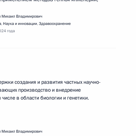
 Михаил Владимирович
а
,
Наука и инновации
,
Здравоохранение
ечи с руководителями логистических
024 года
ями грузовых транспортных средств
ещания по вопросу строительства
ржки создания и развития частных научно-
й магистрали Москва – Санкт-Петербург
ивающих производство и внедрение
 числе в области биологии и генетики.
 Михаил Владимирович
и Послания Президента Федеральному