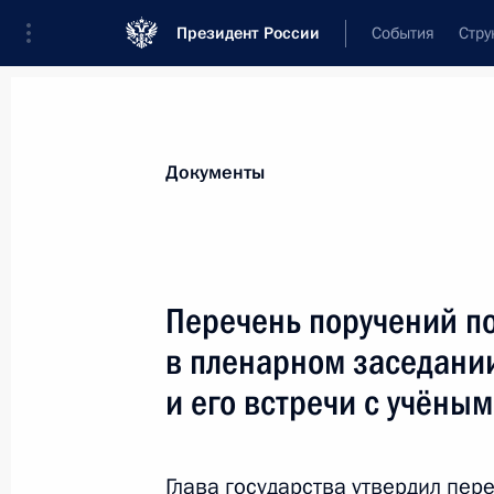
Президент России
События
Стру
Новости
Поручения Президента
Банк
Все поручения
Ближайшие сроки
Сня
Документы
Ответственные лица, организации или тематика 
Все поручения
Перечень поручений по
в пленарном заседани
и его встречи с учёны
Показа
Глава государства утвердил пер