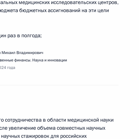
нальных медицинских исследовательских центров,
ещания с членами Правительства
бюджета бюджетных ассигнований на эти цели
дин раз в полгода;
 Михаил Владимирович
нарного заседания форума «Сильные идеи для
твенные финансы
,
Наука и инновации
024 года
вещания по вопросам социально-экономического
одской агломерации
го сотрудничества в области медицинской науки
исле увеличение объема совместных научных
научных стажировок для российских