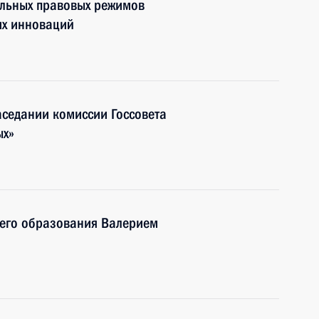
льных правовых режимов
их инноваций
аседании комиссии Госсовета
ых»
шего образования Валерием