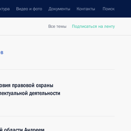
ктура
Видео и фото
Документы
Контакты
Поиск
Все темы
Подписаться на ленту
ов
овия правовой охраны
лектуальной деятельности
й области Андреем