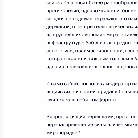
Фальковым
сейчас. Она носит более разнообразны
противоречий, однако является более
9 июня 2026 года, 14:05
Москва, Кремль
сегодня на подиуме, отражают это изм
державой, в центре геополитических и
из крупнейших экономик мира, а такж
8 июня, понедельник
инфраструктуре; Узбекистан представл
энергетики, взаимосвязанности, геопо
Встреча с главой Объединённой су
которая является важным голосом с Аф
Андреем Пучковым
одна из величайших женщин-лидеров 
8 июня 2026 года, 13:40
Москва, Кремль
И само собой, поскольку модератор и
индийских пряностей, придали б
о
льший
чувствовали себя комфортно.
6 июня, суббота
В Санкт-Петербурге Владимир Путин
Вопрос, стоящий перед нами, прост, о
перераспределение силы или же мы я
6 июня 2026 года, 20:15
миропорядка?