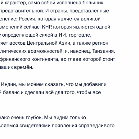
й характер, само собой исполнена б
о
льших
 представительной. И страны, представленные
енение: Россия, которая является великой
зменений сейчас; КНР, которая является одной
е определяющей силой в ИИ, торговле,
яет восход Центральной Азии, а также регион
литических возможностей; и, наконец, Танзания,
достроительной корпорации
3
риканского континента, во главе которой стоит
наших времён.
з Индии, мы можем сказать, что мы добавили
 баланс и сделали всё для того, чтобы все
 провёл ряд встреч
днако очень глубок. Мы видим только
вляемся свидетелями появления справедливого