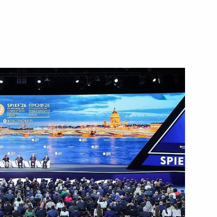
та России Юрия Ушакова
 Владимира Путина
ампом
нных субъектов Российской
5
26м