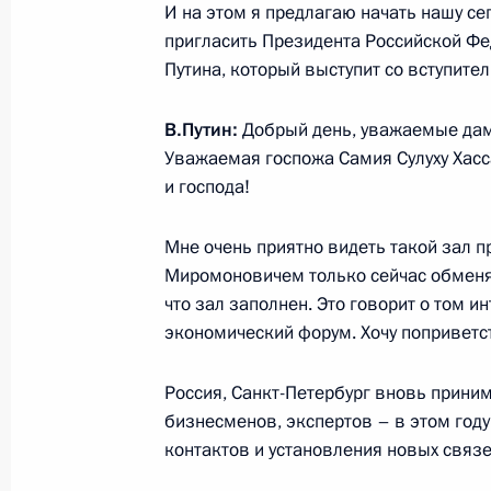
И на этом я предлагаю начать нашу с
пригласить Президента Российской Фе
Путина, который выступит со вступите
4 июня, четверг
В.Путин:
Добрый день, уважаемые да
Начало строительства первого эне
Уважаемая госпожа Самия Сулуху Хас
АЭС в Узбекистане
и господа!
4 июня 2026 года, 23:00
Санкт-Петербург
Мне очень приятно видеть такой зал 
Миромоновичем только сейчас обменял
Встреча с Президентом Узбекиста
что зал заполнен. Это говорит о том 
экономический форум. Хочу поприветст
4 июня 2026 года, 22:45
Санкт-Петербург
Россия, Санкт-Петербург вновь прини
бизнесменов, экспертов – в этом году
Встреча с руководителями междун
контактов и установления новых связе
4 июня 2026 года, 21:45
Санкт-Петербург