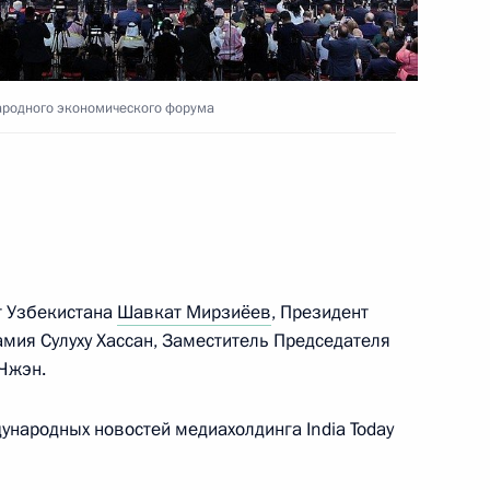
стниками СВО
:
10
ародного экономического форума
осударственных премий
45
58м
т Узбекистана
Шавкат Мирзиёев
, Президент
мия Сулуху Хассан, Заместитель Председателя
Чжэн.
ных премий Российской
6
ународных новостей медиахолдинга India Today