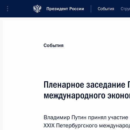
Президент России
События
Стру
Президент
Администрация
Государст
Новости
Стенограммы
Поездки
Те
События
Показа
Пленарное заседание 
международного эконо
15 июня, понедельник
Встреча с Министром транспорта 
Владимир Путин принял участие
15 июня 2026 года, 13:40
Москва, Кремль
XXIX Петербургского междунаро