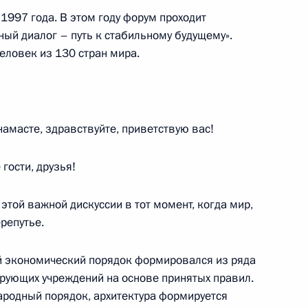
1997 года. В этом году форум проходит
ный диалог – путь к стабильному будущему».
человек из 130 стран мира.
 Совета Безопасности
1
ть, Ново-Огарёво
амасте, здравствуйте, приветствую вас!
гости, друзья!
ва
:
4
ть, Ново-Огарёво
этой важной дискуссии в тот момент, когда мир,
репутье.
й экономический порядок формировался из ряда
ующих учреждений на основе принятых правил.
шего образования Валерием
родный порядок, архитектура формируется
10