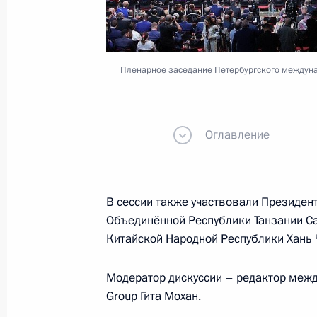
12 июня, пятница
Встреча с военнослужащими – уча
12 июня 2026 года, 17:25
Москва, Кремль
Пленарное заседание Петербургского междун
Вручение медалей Героя Труда и Г
Оглавление
Российской Федерации
12 июня 2026 года, 13:55
Москва, Кремль
В сессии также участвовали Президен
Объединённой Республики Танзании Са
Китайской Народной Республики Хань 
11 июня, четверг
Объявлены лауреаты Государствен
Модератор дискуссии – редактор межд
Федерации 2025 года
Group Гита Мохан.
11 июня 2026 года, 13:30
Москва