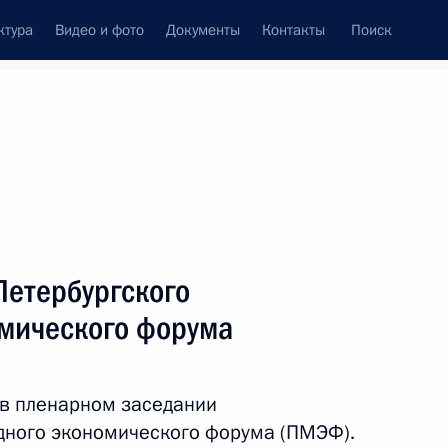
ктура
Видео и фото
Документы
Контакты
Поиск
венный Совет
Совет Безопасности
Комиссии и советы
леграммы
Сведения о Президенте
июнь, 2026
ть следующие материалы
Петербургского
мического форума
Андреем Никитиным
4
 в пленарном заседании
дного экономического форума (ПМЭФ).