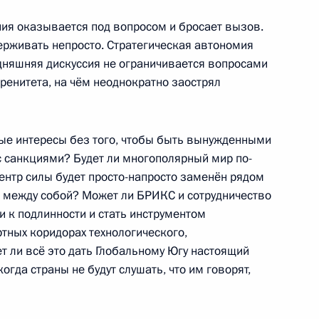
ния оказывается под вопросом и бросает вызов.
ерживать непросто. Стратегическая автономия
одняшняя дискуссия не ограничивается вопросами
ербурга Александром
ренитета, на чём неоднократно заострял
ые интересы без того, чтобы быть вынужденными
с санкциями? Будет ли многополярный мир по-
ля КНР Хань Чжэном
нтр силы будет просто-напросто заменён рядом
6
я между собой? Может ли БРИКС и сотрудничество
и к подлинности и стать инструментом
тных коридорах технологического,
т ли всё это дать Глобальному Югу настоящий
ого международного
:
29
огда страны не будут слушать, что им говорят,