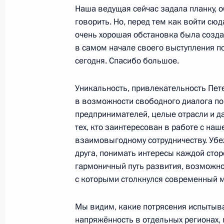
Наша ведущая сейчас задала планку, о
говорить. Но, перед тем как войти сюда
очень хорошая обстановка была создан
3 июня, среда
в самом начале своего выступления по
Российско-танзанийские перегово
сегодня. Спасибо большое.
3 июня 2026 года, 16:30
Москва, Кремль
Уникальность, привлекательность Пет
в возможности свободного диалога по
предпринимателей, целые отрасли и д
2 июня, вторник
тех, кто заинтересован в работе с наш
взаимовыгодному сотрудничеству. Убе
Телефонный разговор с Президент
друга, понимать интересы каждой стор
Лукашенко
гармоничный путь развития, возможно
2 июня 2026 года, 18:45
с которыми столкнулся современный м
Мы видим, какие потрясения испытыва
напряжённость в отдельных регионах,
Заседание Совета по реализации г