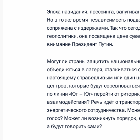
Эпоха назидания, прессинга, запугива
5 июня, пятница
Но в то же время независимость подд
сопряжена с издержками. Так что сег
Встреча с губернатором Санкт-Пет
геополитики, она посвящена цене суве
Бегловым
внимание Президент Путин.
5 июня 2026 года, 21:10
Санкт-Петербург
Могут ли страны защитить национальн
объединяться в лагеря, сталкиваться 
Беседа с Заместителем Председате
настоящему справедливым или один це
центров, которые будут соревноватьс
5 июня 2026 года, 20:30
Санкт-Петербург
по линии «Юг – Юг» перейти от риторик
взаимодействия? Речь идёт о транспор
энергетического сотрудничества. Може
Пленарное заседание Петербургск
голос? Может ли возникнуть порядок, к
экономического форума
а будут говорить сами?
5 июня 2026 года, 19:55
Санкт-Петербург