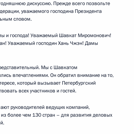
егодняшнюю дискуссию. Прежде всего позвольте
дерации, уважаемого господина Президента
льным словом.
мы и господа! Уважаемый Шавкат Миромонович!
ргоблока интегрированной
18
22м
сан! Уважаемый господин Хань Чжэн! Дамы
представительный. Мы с Шавкатом
ись впечатлениями. Он обратил внимание на то,
на Шавкатом Мирзиёевым
интересе, который вызывает Петербургский
8
вовать всех участников и гостей.
мают руководителей ведущих компаний,
 из более чем 130 стран – для развития деловых
ародных информагентств
:
24
й.