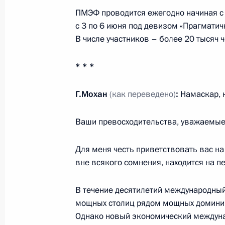
ПМЭФ проводится ежегодно начиная с 
с 3 по 6 июня под девизом «Прагматич
В числе участников – более 20 тысяч 
Совещание с постоянными членами
11 июня 2026 года, 13:00
Московская облас
* * *
Г.Мохан
(как переведено)
:
Намаскар, н
10 июня, среда
Ваши превосходительства, уважаемые 
Совещание с членами Правительст
10 июня 2026 года, 17:20
Московская облас
Для меня честь приветствовать вас на 
вне всякого сомнения, находится на пе
В течение десятилетий международны
9 июня, вторник
мощных столиц рядом мощных доминир
Встреча с Министром науки и выс
Однако новый экономический междуна