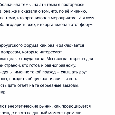
бозначила темы, на эти темы я постараюсь
, она же и сказала о том, что, по её мнению,
а теми, кто организовал мероприятие. И я хочу
благодарить всех, кто организовал этот форум
ры
32
ербургского форума как раз и заключается
 вопросам, которые интересуют
аже целые государства. Мы всегда открыты для
ей страной, кто готов к равноправному,
ждены, именно такой подход – слышать друг
ом Белоруссии Александром
оны, находить общие развязки – и есть
сть дать ответ на те серьёзные вызовы,
ир.
ют энергетические рынки, как провоцируется
 прежде всего на данный момент времени
осполитики в сфере
:
16