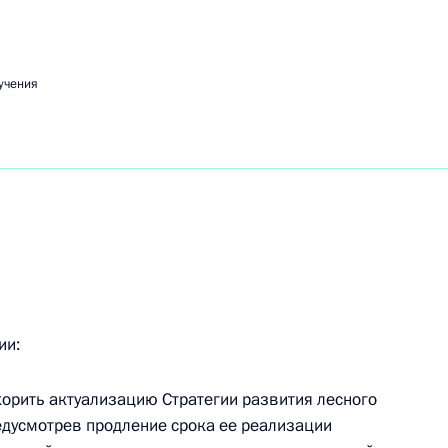
учения
ечи с представителями деловых кругов
едания наблюдательного совета АНО «Россия –
ии:
скорить актуализацию Стратегии развития лесного
едания попечительского совета фонда «Талант
дусмотрев продление срока ее реализации