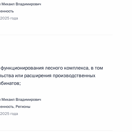
речи Президента с обучающимися МГТУ имени
 Михаил Владимирович
енность
 2025 года
едания Президиума Госсовета «О развитии
функционирования лесного комплекса, в том
ельства или расширения производственных
бинатов;
 Михаил Владимирович
енность
,
Регионы
 2025 года
ещания с членами Правительства