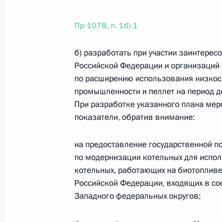
Пр-1078, п. 1б)-1
Перечень поручений по итогам раб
б) разработать при участии заинтере
16 мая 2025 года, 18:00
54 поручения
Российской Федерации и организаций и
по расширению использования низкос
промышленности и пеллет на период до
При разработке указанного плана ме
7 мая 2025 года, среда
показатели, обратив внимание:
Перечень поручений по итогам засе
на предоставление государственной 
7 мая 2025 года, 18:00
17 поручений
по модернизации котельных для испол
котельных, работающих на биотопливе
Российской Федерации, входящих в со
18 апреля 2025 года, пятница
Западного федеральных округов;
Перечень поручений по итогам пле