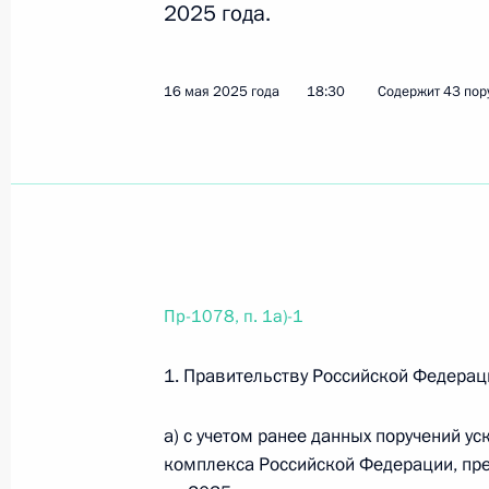
2025 года.
16 июля 2025 года, среда
16 мая 2025 года
18:30
Содержит 43 пор
Перечень поручений по итогам встр
16 июля 2025 года, 17:20
18 поручений
Перечень поручений по итогам зас
страна возможностей»
Пр-1078, п. 1а)-1
16 июля 2025 года, 17:00
10 поручений
1. Правительству Российской Федерац
10 июля 2025 года, четверг
а) с учетом ранее данных поручений у
Перечень поручений по итогам зас
комплекса Российской Федерации, пре