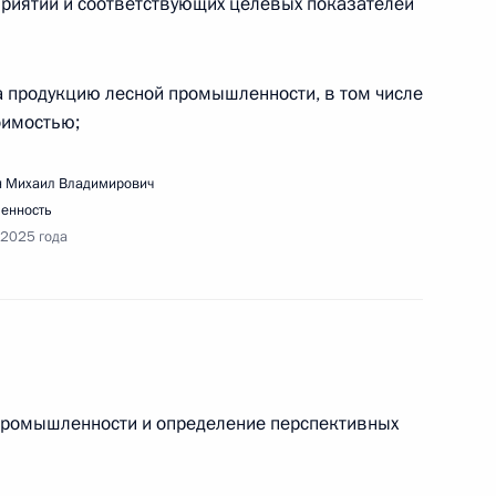
приятий и соответствующих целевых показателей
а продукцию лесной промышленности, в том числе
оимостью;
едания Совета по развитию физической
 Михаил Владимирович
енность
 2025 года
едания Совета по реализации госполитики
 и языков народов России
 промышленности и определение перспективных
ещания с членами Правительства