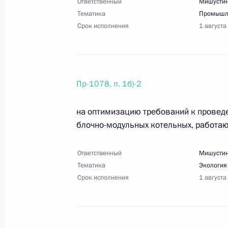
Форума будущих технологий, встре
Ответственный
Мишустин
Тематика
Промышл
18 апреля 2025 года, 18:00
23 поручения
Срок исполнения
1 августа
Перечень поручений по итогам пле
промышленников и предпринимате
Пр-1078, п. 1б)-2
18 апреля 2025 года, 17:30
6 поручений
на оптимизацию требований к провед
блочно-модульных котельных, работаю
1 апреля 2025 года, вторник
Ответственный
Мишустин
Перечень поручений по итогам зас
Тематика
Экология
Срок исполнения
М.В.Ломоносова
1 августа
1 апреля 2025 года, 21:20
9 поручений