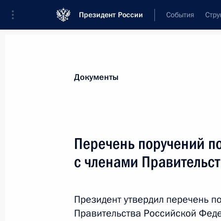
Президент России
События
Стру
Новости
Поручения Президента
Банк
Все поручения
Ближайшие сроки
Сня
Документы
Ответственные лица, организации или тематика 
Все поручения
Перечень поручений п
с членами Правительс
Президент утвердил перечень п
Правительства Российской Фед
Показа