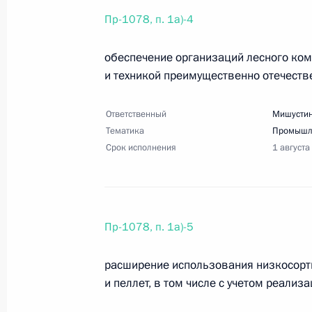
13 июня 2025 года, пятница
Пр-1078, п. 1а)-4
Перечень поручений по итогам зас
первых»
обеспечение организаций лесного ко
и техникой преимущественно отечеств
13 июня 2025 года, 20:15
8 поручений
Ответственный
Мишустин
Тематика
Промышл
29 мая 2025 года, четверг
Срок исполнения
1 августа
Перечень поручений по итогам вст
в рамках второго Всероссийского 
России»
Пр-1078, п. 1а)-5
29 мая 2025 года, 19:30
18 поручений
расширение использования низкосорт
и пеллет, в том числе с учетом реализ
22 мая 2025 года, четверг