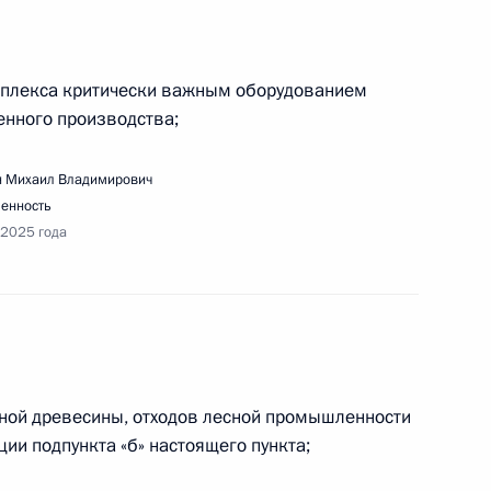
едания наблюдательного совета «Движения
мплекса критически важным оборудованием
енного производства;
 Михаил Владимирович
енность
 2025 года
речи с главами муниципальных образований
муниципального форума «Малая родина – сила
ной древесины, отходов лесной промышленности
ации подпункта «б» настоящего пункта;