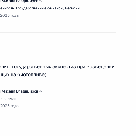
чи с учёными
 Михаил Владимирович
енность
,
Государственные финансы
,
Регионы
 2025 года
нарного заседания съезда Российского союза
лей
ению государственных экспертиз при возведении
щих на биотопливе;
 Михаил Владимирович
едания попечительского совета МГУ имени
 и климат
 2025 года