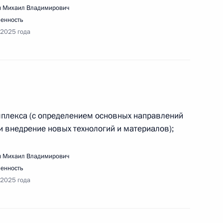
 Михаил Владимирович
енность
 2025 года
ещания с членами Правительства
мплекса (с определением основных направлений
и внедрение новых технологий и материалов);
 Михаил Владимирович
речи с членами «Деловой России»
енность
 2025 года