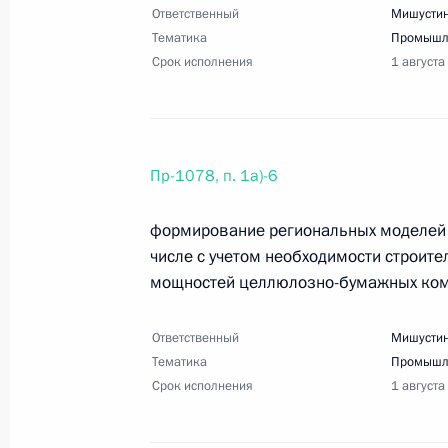
Перечень поручений по итогам вст
Ответственный
Мишустин
Тематика
Промышл
Н.Э.Баумана
Срок исполнения
1 августа
22 мая 2025 года, 21:00
3 поручения
21 мая 2025 года, среда
Пр-1078, п. 1а)-6
Перечень поручений по итогам зас
формирование региональных моделей 
инфраструктуры для жизни»
числе с учетом необходимости строит
21 мая 2025 года, 20:40
43 поручения
мощностей целлюлозно-бумажных ком
Ответственный
Мишустин
Тематика
16 мая 2025 года, пятница
Промышл
Срок исполнения
1 августа
Перечень поручений по итогам сов
16 мая 2025 года, 18:30
43 поручения