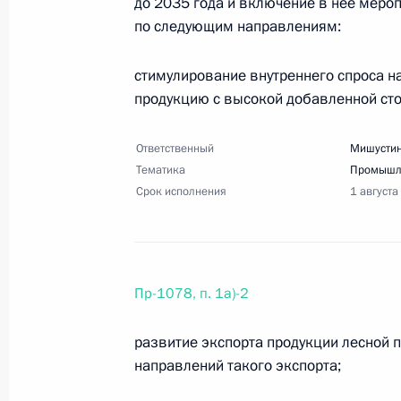
и успех»
до 2035 года и включение в нее меро
по следующим направлениям:
10 июля 2025 года, 18:20
6 поручений
стимулирование внутреннего спроса н
продукцию с высокой добавленной ст
Перечень поручений по итогам зас
культуры и спорта
Ответственный
Мишустин
Тематика
10 июля 2025 года, 18:15
42 поручения
Промышл
Срок исполнения
1 августа
Перечень поручений по итогам зас
в сфере поддержки русского языка
Пр-1078, п. 1а)-2
10 июля 2025 года, 18:00
13 поручений
развитие экспорта продукции лесной
направлений такого экспорта;
Перечень поручений по итогам сов