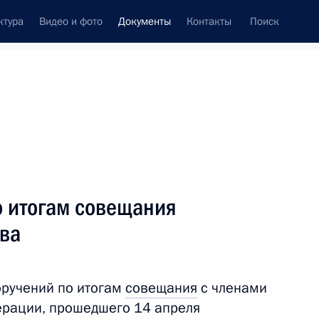
ктура
Видео и фото
Документы
Контакты
Поиск
 документов
Конституция России
тые с контроля
Справка
июль, 2025
поручений
Показать
о итогам совещания
тва
оручений по итогам
совещания
с членами
ерации, прошедшего 14 апреля
ть следующие материалы