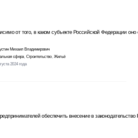
симо от того, в каком субъекте Российской Федерации оно
стин Михаил Владимирович
альная сфера
,
Строительство
,
Жильё
вгуста 2024 года
едпринимателей обеспечить внесение в законодательство 