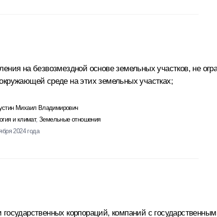
ления на безвозмездной основе земельных участков, не огр
окружающей среде на этих земельных участках;
стин Михаил Владимирович
огия и климат
,
Земельные отношения
тября 2024 года
 государственных корпораций, компаний с государственным