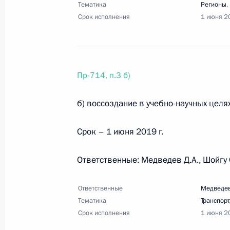
Тематика
Регионы
,
28 февраля 2019 года, 10:05
8 поручений
Срок исполнения
1 июня 2
Перечень поручений по итогам сов
28 февраля 2019 года, 10:00
2 поручения
Пр-714, п.3 б)
б) воссоздание в учебно-научных целях
27 февраля 2019 года, среда
Срок – 1 июня 2019 г.
Перечень поручений по реализаци
Собранию
Ответственные: Медведев Д.А., Шойгу 
27 февраля 2019 года, 10:00
47 поручений
Ответственные
Медведев
Тематика
Транспорт
Срок исполнения
1 июня 2
23 февраля 2019 года, суббота