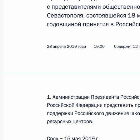
с представителями общественно
Севастополя, состоявшейся 18 м
15 июня 2019 года, суббота
годовщиной принятия в Россий
Перечень поручений по вопросам 
«Цифровая экономика Российской
23 апреля 2019 года
19:00
Содержит 12 
15 июня 2019 года, 12:00
8 поручений
13 июня 2019 года, четверг
Поручение Председателю Правител
1. Администрации Президента Россий
13 июня 2019 года, 20:00
1 поручение
Российской Федерации представить п
поддержки Российского движения школ
ресурсных центров.
12 июня 2019 года, среда
Срок − 15 мая 2019 г.