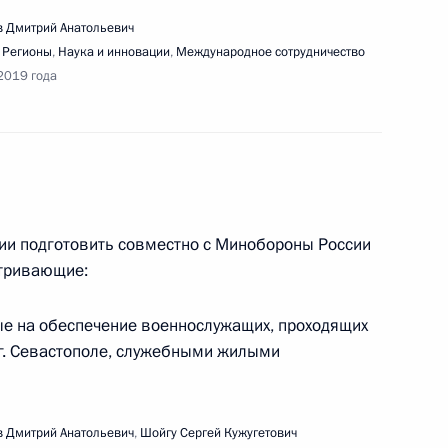
 Дмитрий Анатольевич
ещания с членами Правительства
,
Регионы
,
Наука и инновации
,
Международное сотрудничество
2019 года
ещания по вопросу создания культурно-
ексов в субъектах Российской Федерации
ии подготовить совместно с Минобороны России
атривающие:
ые на обеспечение военнослужащих, проходящих
г. Севастополе, служебными жилыми
реализации национальной программы
 Федерации»
 Дмитрий Анатольевич
,
Шойгу Сергей Кужугетович