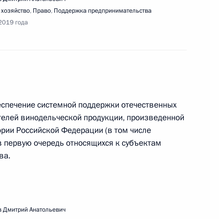
 хозяйство
,
Право
,
Поддержка предпринимательства
2019 года
сещения акционерного общества «НПО
еспечение системной поддержки отечественных
телей винодельческой продукции, произведенной
ории Российской Федерации (в том числе
 в первую очередь относящихся к субъектам
едания Совета по развитию физической
ва.
 Дмитрий Анатольевич