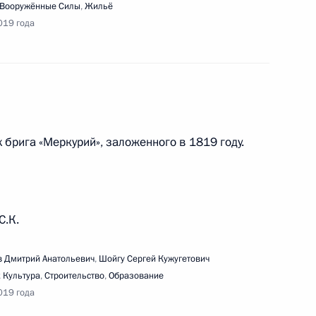
Вооружённые Силы
,
Жильё
019 года
ещания с членами Правительства
 брига «Меркурий», заложенного в 1819 году.
и Послания Президента Федеральному
С.К.
 Дмитрий Анатольевич
,
Шойгу Сергей Кужугетович
,
Культура
,
Строительство
,
Образование
019 года