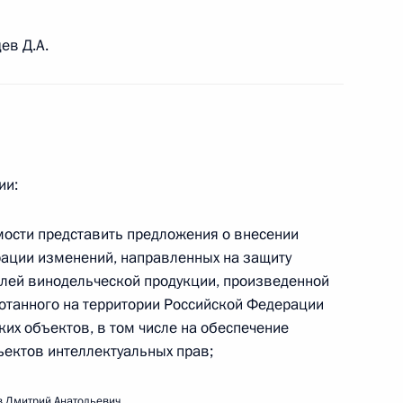
ещания по вопросам развития технологий
та
ев Д.А.
ии:
речи с Советом законодателей
имости представить предложения о внесении
рации изменений, направленных на защиту
лей винодельческой продукции, произведенной
отанного на территории Российской Федерации
их объектов, в том числе на обеспечение
популяризации географии
ектов интеллектуальных прав;
 Дмитрий Анатольевич