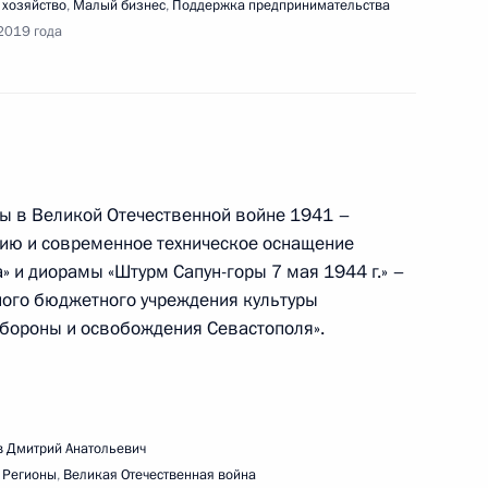
речи с представителями общественности для
 хозяйство
,
Малый бизнес
,
Поддержка предпринимательства
 «Жильё и городская среда»
2019 года
ды в Великой Отечественной войне 1941 –
речи с представителями общественности Крыма
цию и современное техническое оснащение
 и диорамы «Штурм Сапун-горы 7 мая 1944 г.» –
ного бюджетного учреждения культуры
обороны и освобождения Севастополя».
ещания с членами Правительства
 Дмитрий Анатольевич
,
Регионы
,
Великая Отечественная война