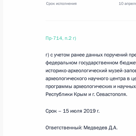
Срок исполнения
10 апрел
4 апреля 2019 года, четверг
Поручение Председателю Правител
Пр-714, п.2 г)
4 апреля 2019 года, 18:30
2 поручения
г) с учетом ранее данных поручений п
федеральном государственном бюджет
историко-археологический музей-запо
29 марта 2019 года, пятница
археологического научного центра в ц
программы археологических и научных
Перечень поручений по итогам ра
Республики Крым и г. Севастополя.
Государственного совета
29 марта 2019 года, 16:00
38 поручений
Срок – 15 июля 2019 г.
Ответственный: Медведев Д.А.
27 марта 2019 года, среда