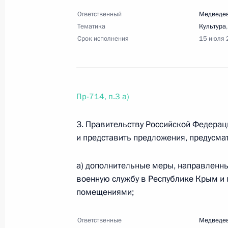
Ответственный
Медведев
Перечень поручений по итогам сов
Тематика
Культура
27 марта 2019 года, 19:00
9 поручений
Срок исполнения
15 июля 
7 марта 2019 года, четверг
Пр-714, п.3 а)
Перечень поручений по итогам сов
образовательных и музейных компл
3. Правительству Российской Федерац
7 марта 2019 года, 12:20
7 поручений
и представить предложения, предусм
а) дополнительные меры, направленн
военную службу в Республике Крым и 
28 февраля 2019 года, четверг
помещениями;
Перечень поручений по вопросам 
«Цифровая экономика Российской
Ответственные
Медведев