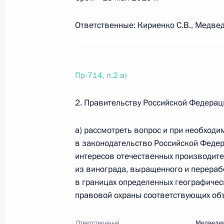
Перечень поручений по итогам сов
в области искусственного интеллек
Ответственные: Кириенко С.В., Медвед
12 июня 2019 года, 17:00
5 поручений
Пр-714, п.2 а)
28 мая 2019 года, вторник
2. Правительству Российской Федерац
Перечень поручений по итогам вст
28 мая 2019 года, 18:30
9 поручений
а) рассмотреть вопрос и при необход
в законодательство Российской Феде
интересов отечественных производите
из винограда, выращенного и перераб
15 мая 2019 года, среда
в границах определенных географическ
Перечень поручений по вопросам 
правовой охраны соответствующих объ
15 мая 2019 года, 20:00
8 поручений
Ответственный
Медведев