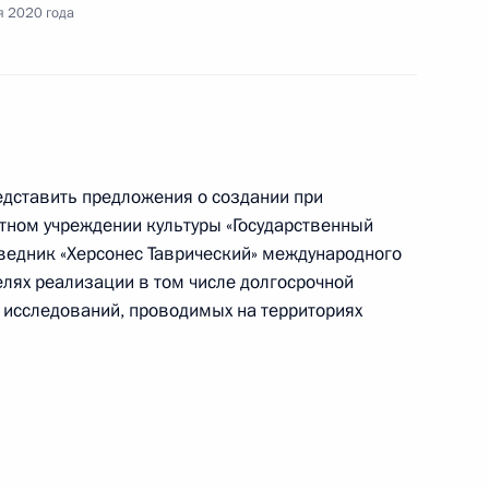
я 2020 года
ьства Дмитрию Медведеву
редставить предложения о создании при
ном учреждении культуры «Государственный
ведник «Херсонес Таврический» международного
елях реализации в том числе долгосрочной
 исследований, проводимых на территориях
сширенного заседания президиума