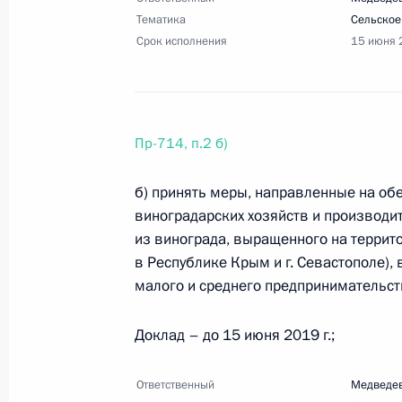
Тематика
Сельское
Срок исполнения
15 июня 
2 мая 2019 года, четверг
Перечень поручений по итогам по
Энергомаш»
Пр-714, п.2 б)
2 мая 2019 года, 19:00
3 поручения
б) принять меры, направленные на об
виноградарских хозяйств и производи
30 апреля 2019 года, вторник
из винограда, выращенного на террит
в Республике Крым и г. Севастополе),
Перечень поручений по итогам зас
малого и среднего предпринимательст
культуры и спорта
30 апреля 2019 года, 19:00
46 поручений
Доклад – до 15 июня 2019 г.;
Ответственный
Медведев