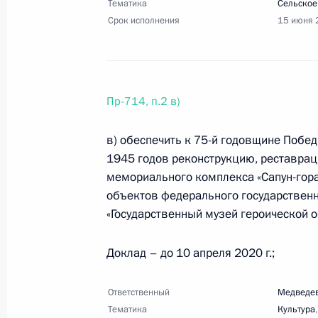
Перечень поручений по итогам вст
Тематика
Сельское
Срок исполнения
обсуждения национального проекта
15 июня 
30 апреля 2019 года, 18:30
27 поручений
Пр-714, п.2 в)
23 апреля 2019 года, вторник
в) обеспечить к 75-й годовщине Побе
Перечень поручений по итогам вст
1945 годов реконструкцию, реставра
и Севастополя
мемориального комплекса «Сапун-гора»
23 апреля 2019 года, 19:00
12 поручений
объектов федерального государствен
«Государственный музей героической 
8 апреля 2019 года, понедельник
Доклад – до 10 апреля 2020 г.;
Перечень поручений по итогам сов
Ответственный
Медведев
8 апреля 2019 года, 20:00
8 поручений
Тематика
Культура