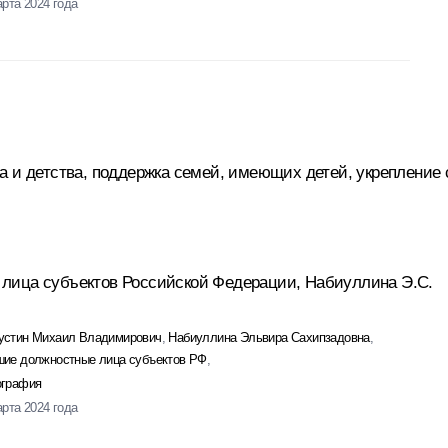
арта 2024 года
а и детства, поддержка семей, имеющих детей, укрепление
лица субъектов Российской Федерации, Набиуллина Э.С.
стин Михаил Владимирович
,
Набиуллина Эльвира Сахипзадовна
,
ие должностные лица субъектов РФ
,
графия
арта 2024 года