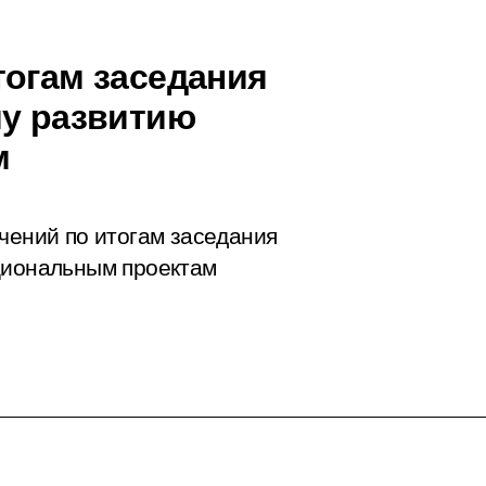
тогам заседания
му развитию
м
учений по итогам
заседания
ациональным проектам