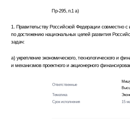
Пр-295, п.1 а)
1. Правительству Российской Федерации совместно с
по достижению национальных целей развития Российс
задач:
а) укрепление экономического, технологического и ф
и механизмов проектного и акционерного финансирова
Мишу
Ответственные
Высш
Тематика
Экон
Срок исполнения
15 м