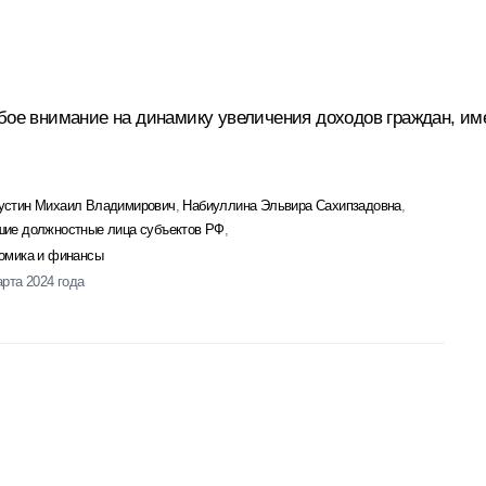
обое внимание на динамику увеличения доходов граждан, им
стин Михаил Владимирович
,
Набиуллина Эльвира Сахипзадовна
,
ие должностные лица субъектов РФ
,
омика и финансы
арта 2024 года