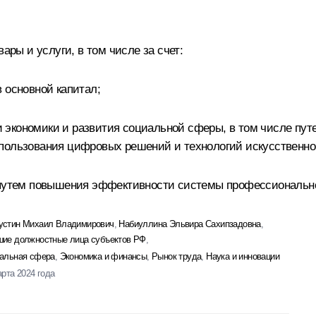
ары и услуги, в том числе за счет:
 основной капитал;
экономики и развития социальной сферы, в том числе пут
пользования цифровых решений и технологий искусственног
 путем повышения эффективности системы профессионально
стин Михаил Владимирович
,
Набиуллина Эльвира Сахипзадовна
,
ие должностные лица субъектов РФ
,
альная сфера
,
Экономика и финансы
,
Рынок труда
,
Наука и инновации
арта 2024 года