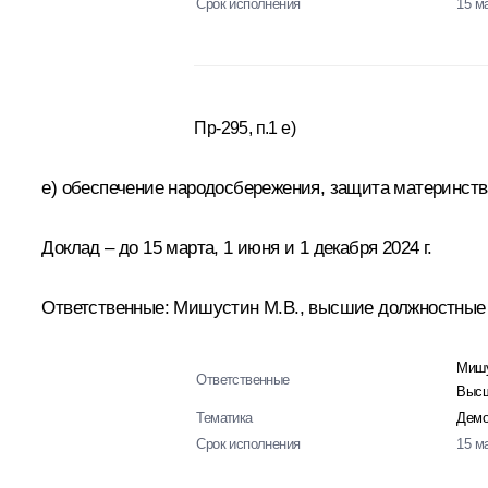
Срок исполнения
15 м
Пр-295, п.1 е)
е) обеспечение народосбережения, защита материнств
Доклад – до 15 марта, 1 июня и 1 декабря 2024 г.
Ответственные: Мишустин М.В., высшие должностные 
Мишу
Ответственные
Высш
Тематика
Демо
Срок исполнения
15 м