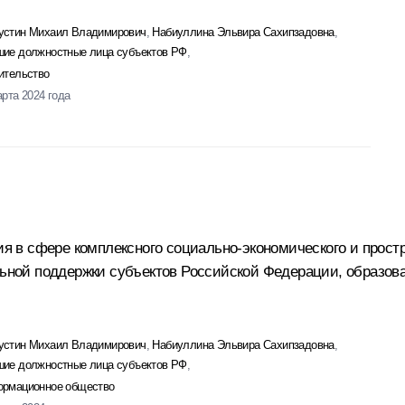
стин Михаил Владимирович
,
Набиуллина Эльвира Сахипзадовна
,
ие должностные лица субъектов РФ
,
ительство
арта 2024 года
в сфере комплексного социально-экономического и простра
ной поддержки субъектов Российской Федерации, образо
стин Михаил Владимирович
,
Набиуллина Эльвира Сахипзадовна
,
ие должностные лица субъектов РФ
,
рмационное общество