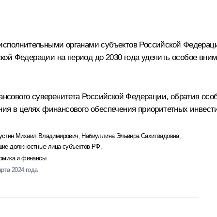
 исполнительными органами субъектов Российской Федерац
кой Федерации на период до 2030 года уделить особое вн
инансового суверенитета Российской Федерации, обратив ос
ния в целях финансового обеспечения приоритетных инвест
стин Михаил Владимирович
,
Набиуллина Эльвира Сахипзадовна
,
ие должностные лица субъектов РФ
,
омика и финансы
арта 2024 года