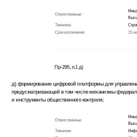
Мишу
Ответственные
Высш
Тематика
Стро
Срок исполнения
15 м
Пр-295, п.1 д)
д) формирование цифровой платформы для управления 
предусматривающей в том числе механизмы федераль
и инструменты общественного контроля;
Мишу
Ответственные
Высш
Тематика
Инфо