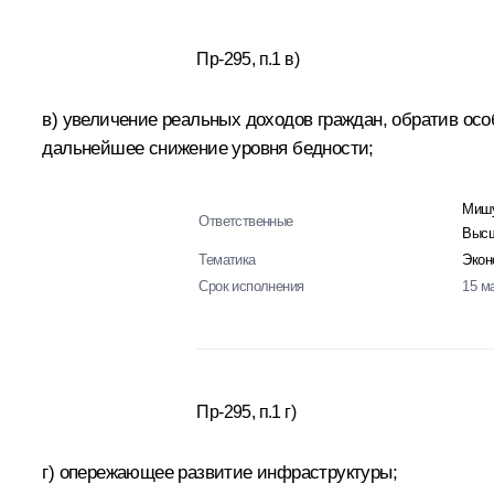
Пр-295, п.1 в)
в) увеличение реальных доходов граждан, обратив ос
дальнейшее снижение уровня бедности;
Мишу
Ответственные
Высш
Тематика
Экон
Срок исполнения
15 м
Пр-295, п.1 г)
г) опережающее развитие инфраструктуры;