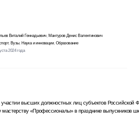
льев Виталий Геннадьевич
,
Мантуров Денис Валентинович
спорт
,
Вузы
,
Наука и инновации
,
Образование
уста 2024 года
ри участии высших должностных лиц субъектов Российской 
 мастерству «Профессионалы» в празднике выпускников шк