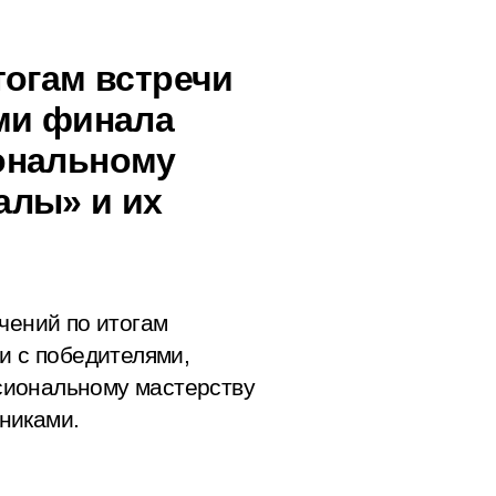
тогам встречи
ми финала
ональному
алы» и их
и
чений по итогам
чи
с победителями,
сиональному мастерству
никами.