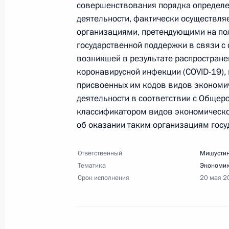
совершенствования порядка определ
деятельности, фактически осуществл
9 мая 2020 года, суббота
организациями, претендующими на по
Перечень поручений по итогам вст
государственной поддержки в связи с 
возникшей в результате распростране
и Севастополя
коронавирусной инфекции (COVID-19),
9 мая 2020 года, 20:00
19 поручений
присвоенных им кодов видов экономи
деятельности в соответствии с Общер
классификатором видов экономическо
Перечень поручений по итогам сов
об оказании таким организациям госу
по поддержке российской экономик
кредитования
Ответственный
Мишустин
Тематика
Экономик
9 мая 2020 года, 19:00
8 поручений
Срок исполнения
20 мая 2
Перечень поручений по итогам вст