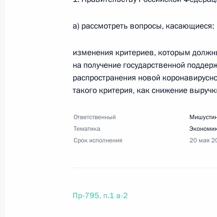
21 мая 2020 года, 20:00
16 поручений
а) рассмотреть вопросы, касающиеся:
20 мая 2020 года, среда
изменения критериев, которым должн
на получение государственной поддерж
Перечень поручений по итогам сов
распространения новой коронавирусной
общественности Республики Дагест
такого критерия, как снижение выручк
20 мая 2020 года, 17:30
10 поручений
Ответственный
Мишустин
Тематика
Экономик
Срок исполнения
20 мая 2
15 мая 2020 года, пятница
Перечень поручений по итогам со
обстановке
Пр-795, п.1 а-2
15 мая 2020 года, 21:35
23 поручения