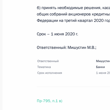
сообщества
б) принять необходимые решения, ка
общих собраний акционеров кредитных
27 апреля 2020 года, 19:00
3 поручения
Федерации на третий квартал 2020 год
Срок – 1 июня 2020 г.
24 апреля 2020 года, пятница
Ответственный: Мишустин М.В.;
Перечень поручений по итогам вст
Ивановской области
Ответственный
Мишустин
24 апреля 2020 года, 17:00
5 поручений
Тематика
Банки
Срок исполнения
1 июня 2
22 апреля 2020 года, среда
Перечень поручений по итогам сов
Пр-795, п.1 в)
отрасли