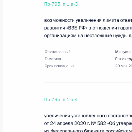
взаимопомощи #МыВместе
Пр-795, п.1 а-3
9 мая 2020 года, 18:00
19 поручений
возможности увеличения лимита ответ
развития «ВЭБ.РФ» в отношении гаран
организациям на неотложные нужды дл
Перечень поручений по итогам со
(руководителями высших исполните
Ответственный
Мишустин
субъектов Российской Федерации 
Тематика
Рынок тр
новой коронавирусной инфекции
Срок исполнения
20 мая 2
9 мая 2020 года, 17:00
12 поручений
4 мая 2020 года, понедельник
Пр-795, п.1 а-4
Перечень поручений по итогам со
увеличения установленного постанов
промышленности
от 24 апреля 2020 г. № 582 «Об утве
4 мая 2020 года, 19:00
14 поручений
из федерального бюджета российски