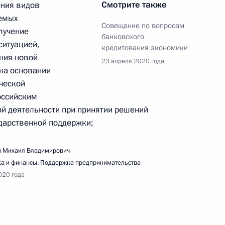
Смотрите также
ения видов
яемых
Совещание по вопросам
лучение
банковского
речи с представителями общественности Крыма
ситуацией,
кредитования экономики
ния новой
23 апреля 2020 года
 на основании
ческой
оссийским
й деятельности при принятии решений
ещания о планах реализации принятых мер
дарственной поддержки;
и в части, касающейся банковского
 Михаил Владимирович
а и финансы
,
Поддержка предпринимательства
020 года
речи с участниками Всероссийской акции