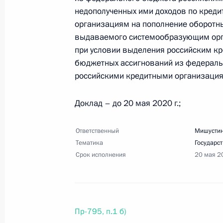
недополученных ими доходов по кред
организациям на пополнение оборотны
выдаваемого системообразующим орга
Перечень поручений по итогам сов
при условии выделения российским к
в субъектах Российской Федерации
бюджетных ассигнований из федераль
4 мая 2020 года, 18:00
16 поручений
российскими кредитными организация
Доклад – до 20 мая 2020 г.;
28 апреля 2020 года, вторник
Ответственный
Мишустин
Поручение Председателю Правител
Тематика
Государс
Срок исполнения
20 мая 2
28 апреля 2020 года, 19:10
27 апреля 2020 года, понедельник
Пр-795, п.1 б)
Перечень поручений по итогам вст