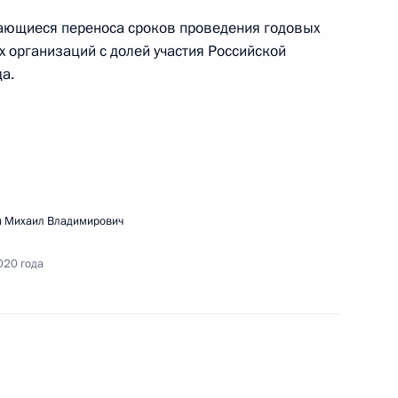
сающиеся переноса сроков проведения годовых
 организаций с долей участия Российской
а.
речи с представителями общественности
 Михаил Владимирович
020 года
ещания по вопросам развития строительной