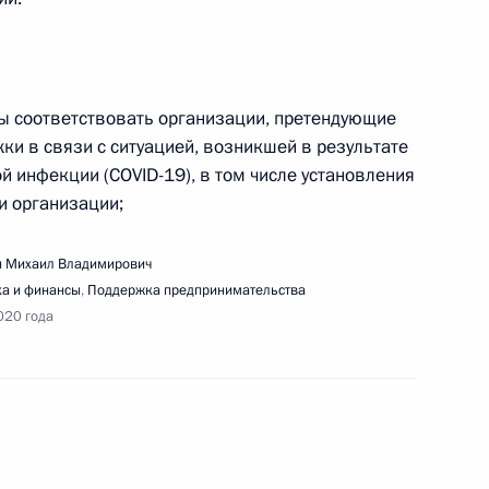
ы соответствовать организации, претендующие
ки в связи с ситуацией, возникшей в результате
ещания с руководством и представителями
 инфекции (COVID-19), в том числе установления
ан
и организации;
 Михаил Владимирович
а и финансы
,
Поддержка предпринимательства
020 года
вещания о санитарно-эпидемиологической