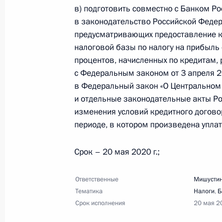
22 апреля 2020 года, 18:00
17 поручений
в) подготовить совместно с Банком Ро
в законодательство Российской Федер
предусматривающих предоставление к
21 апреля 2020 года, вторник
налоговой базы по налогу на прибыль
процентов, начисленных по кредитам,
Перечень поручений по итогам сов
с Федеральным законом от 3 апреля 2
в Федеральный закон «О Центральном 
21 апреля 2020 года, 21:00
11 поручений
и отдельные законодательные акты Ро
изменения условий кредитного договор
периоде, в котором произведена уплат
17 апреля 2020 года, пятница
Срок – 20 мая 2020 г.;
Перечень поручений по итогам со
обстановке в Российской Федерац
Ответственные
Мишустин
17 апреля 2020 года, 11:30
5 поручений
Тематика
Налоги
,
Б
Срок исполнения
20 мая 2