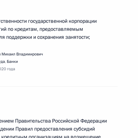
ственности государственной корпорации
тий по кредитам, предоставляемым
я поддержки и сохранения занятости;
вещания с высшими должностными лицами
льных органов государственной власти)
 Михаил Владимирович
по вопросам противодействия распространению
уда
,
Банки
020 года
вещания по вопросам развития автомобильной
лением Правительства Российской Федерации
рждении Правил предоставления субсидий
м кредитным организациям на возмещение