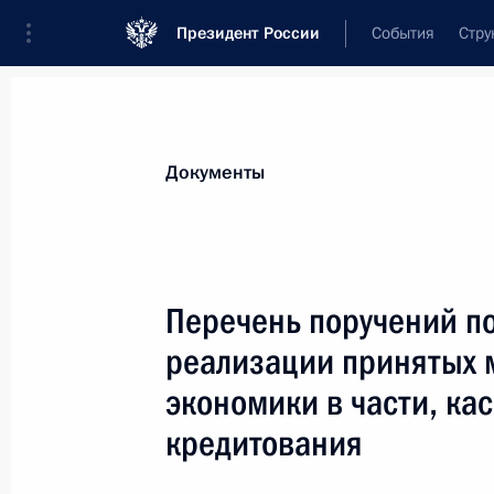
Президент России
События
Стру
Новости
Поручения Президента
Банк
Все поручения
Ближайшие сроки
Сня
Документы
Ответственные лица, организации или тематика 
Все поручения
Перечень поручений по
реализации принятых 
экономики в части, ка
кредитования
Показа