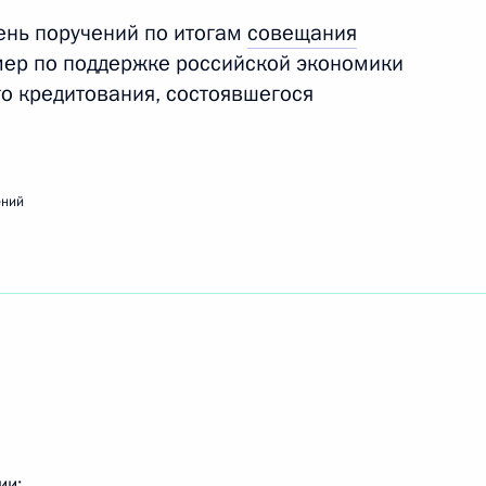
ень поручений по итогам
совещания
мер по поддержке российской экономики
го кредитования, состоявшегося
вещания о санитарно-эпидемиологической
ений
ещания по вопросам развития транспорта
ещания по вопросам развития энергетики
ии: