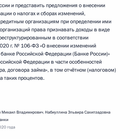
ссии и представить предложения о внесении
ации о налогах и сборах изменений,
редитным организациям при определении ими
 организаций права признавать доходы в виде
 реструктурированным в соответствии
ещания с членами Правительства
020 г. № 106-ФЗ «О внесении изменений
банке Российской Федерации (Банке России)»
ссийской Федерации в части особенностей
а, договора займа», в том отчётном (налоговом)
а таких процентов.
вещания о санитарно-эпидемиологической
ии
 Михаил Владимирович
,
Набиуллина Эльвира Сахипзадовна
анки
020 года