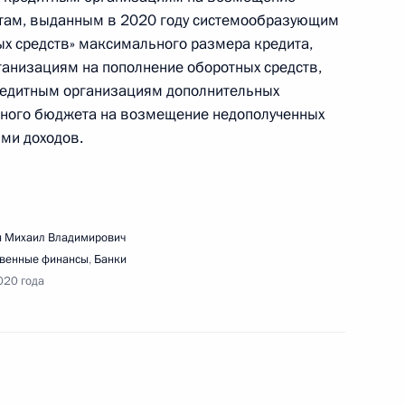
итам, выданным в 2020 году системообразующим
х средств» максимального размера кредита,
низациям на пополнение оборотных средств,
ещания по ситуации с паводками и пожарами
редитным организациям дополнительных
ного бюджета на возмещение недополученных
ми доходов.
 Михаил Владимирович
ьства Михаилу Мишустину
твенные финансы
,
Банки
020 года
речи с представителями медицинского