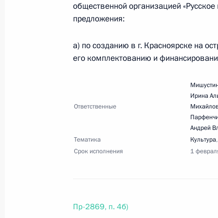
общественной организацией «Русское 
20 августа 2025 года, среда
предложения:
Перечень поручений по итогам осм
а) по созданию в г. Красноярске на о
20 августа 2025 года, 19:00
9 поручений
его комплектованию и финансировани
Мишустин
Ирина Ал
14 августа 2025 года, четверг
Ответственные
Михайло
Парфенчи
Перечень поручений по итогам пос
Андрей В
российских брендов «Знай наших» 
Тематика
Культура
для нового времени»
Срок исполнения
1 феврал
14 августа 2025 года, 20:05
14 поручений
Пр-2869, п. 4б)
Перечень поручений по итогам Пет