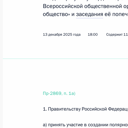
Всероссийской общественной о
общество» и
заседания
её попеч
30 января, пятница
Перечень поручений по итогам вст
13 декабря 2025 года
18:00
Содержит 11
Международного форума гражданск
30 января 2026 года, 20:15
3 поручения
28 января, среда
Перечень поручений по итогам 16-
Пр-2869, п. 1а)
28 января 2026 года, 20:30
4 поручения
1. Правительству Российской Федерац
3 января, суббота
а) принять участие в создании полярн