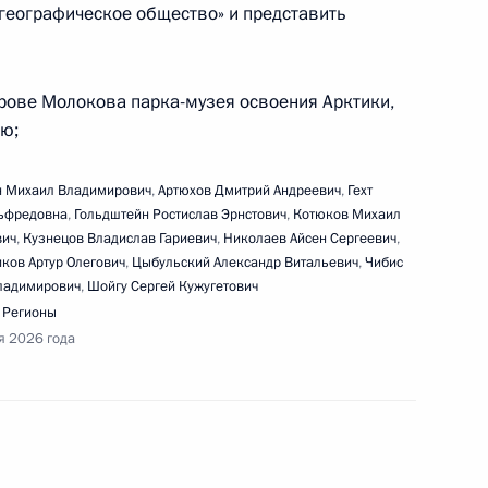
географическое общество» и представить
отра выставки проектов «Народного фронта»
строве Молокова парка-музея освоения Арктики,
ю;
 Михаил Владимирович
,
Артюхов Дмитрий Андреевич
,
Гехт
ьфредовна
,
Гольдштейн Ростислав Эрнстович
,
Котюков Михаил
вич
,
Кузнецов Владислав Гариевич
,
Николаев Айсен Сергеевич
,
ков Артур Олегович
,
Цыбульский Александр Витальевич
,
Чибис
ещения выставки участников конкурса растущих
ладимирович
,
Шойгу Сергей Кужугетович
и пленарного заседания форума «Сильные идеи
,
Регионы
я 2026 года
ербургского международного экономического