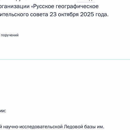
рганизации «Русское географическое
ительского совета 23 октября 2025 года.
речи с волонтёрами – участниками
 поручений
ого участия #МыВместе
го инвестиционного форума ВТБ «Россия зовёт!»
ии:
ой научно-исследовательской Ледовой базы им.