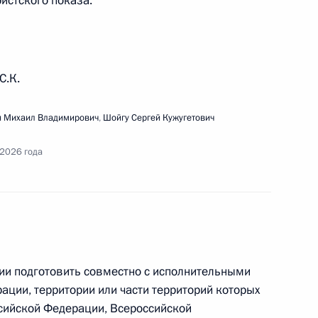
ристского показа.
С.К.
м направлениям развития здравоохранения
 Михаил Владимирович
,
Шойгу Сергей Кужугетович
 2026 года
охраны водоплавающих птиц и водно-болотных
дыха и обитания
ии подготовить совместно с исполнительными
ации, территории или части территорий которых
ссийской Федерации, Всероссийской