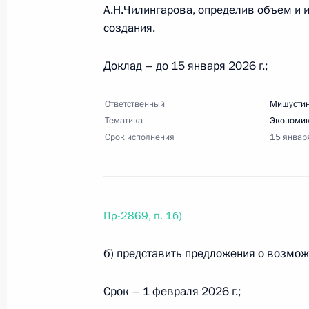
А.Н.Чилингарова, определив объем и 
Перечень поручений по итогам кон
создания.
интеллекта»
3 января 2026 года, 16:30
19 поручений
Доклад – до 15 января 2026 г.;
Ответственный
Мишустин
Перечень поручений по итогам зас
Тематика
Экономик
и национальным проектам
Срок исполнения
15 январ
3 января 2026 года, 16:00
58 поручений
Пр-2869, п. 1б)
23 декабря 2025 года, вторник
Перечень поручений по итогам зас
б) представить предложения о возмож
культуры и спорта
Срок – 1 февраля 2026 г.;
23 декабря 2025 года, 19:00
43 поручения