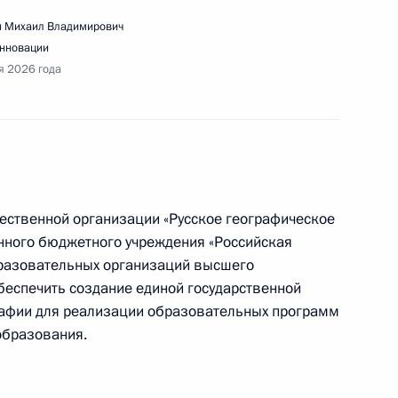
 Михаил Владимирович
инновации
я 2026 года
седания Совета по межнациональным
ественной организации «Русское географическое
нного бюджетного учреждения «Российская
бразовательных организаций высшего
ждународного форума «Российская
беспечить создание единой государственной
рафии для реализации образовательных программ
образования.