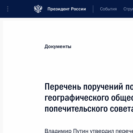
Президент России
События
Стру
Новости
Поручения Президента
Банк
Все поручения
Ближайшие сроки
Сня
Документы
Ответственные лица, организации или тематика 
Все поручения
Перечень поручений по 
географического обще
попечительского совет
Показа
Владимир Путин утвердил перече