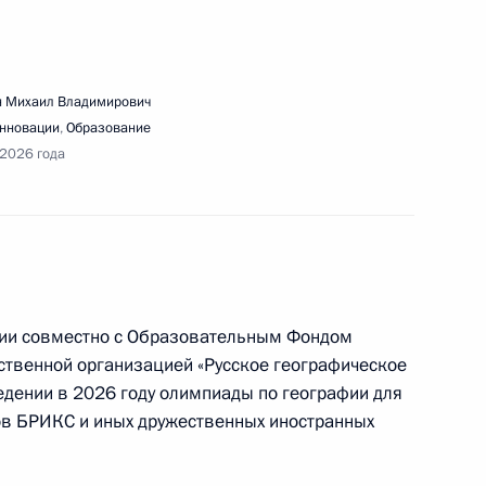
 съезда Русского географического общества
та организации
 Михаил Владимирович
инновации
,
Образование
 2026 года
ещания с членами Правительства
ции совместно с Образовательным Фондом
ественной организацией «Русское географическое
едении в 2026 году олимпиады по географии для
ещания с членами Правительства
ов БРИКС и иных дружественных иностранных