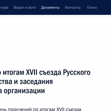
ктура
Видео и фото
Документы
Контакты
Поиск
 документов
Конституция России
тые с контроля
Справка
январь, 2026
поручений
Показать
итогам XVII съезда Русского
ства и заседания
а организации
ть следующие материалы
нь поручений по итогам XVII
съезда