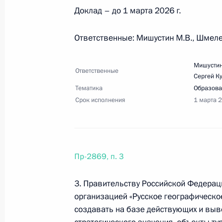
Доклад – до 1 марта 2026 г.
1 ноября 2025 года, суббота
Ответственные: Мишустин М.В., Шмелев
Перечень поручений по итогам Во
Мишустин
1 ноября 2025 года, 18:00
31 поручение
Ответственные
Сергей К
Тематика
Образова
Срок исполнения
1 марта 
4 октября 2025 года, суббота
Перечень поручений по итогам раб
4 октября 2025 года, 17:00
5 поручений
Пр-2869, п. 3
3. Правительству Российской Федерац
организацией «Русское географическ
16 сентября 2025 года, вторник
создавать на базе действующих и выв
Перечень поручений по итогам сов