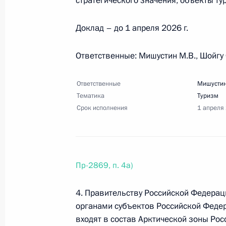
стратегического значения, объекты ту
16 сентября 2025 года, 12:00
13 поручений
Доклад – до 1 апреля 2026 г.
Ответственные: Мишустин М.В., Шойгу 
7 сентября 2025 года, воскресенье
Перечень поручений по актуальны
Ответственные
Мишустин
Тематика
Туризм
7 сентября 2025 года, 21:00
5 поручений
Срок исполнения
1 апреля
28 августа 2025 года, четверг
Пр-2869, п. 4а)
Перечень поручений по вопросам 
угодий, являющихся местами их от
4. Правительству Российской Федерац
28 августа 2025 года, 17:30
5 поручений
органами субъектов Российской Федер
входят в состав Арктической зоны Ро