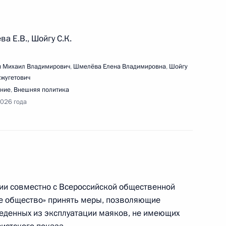
а Е.В., Шойгу С.К.
сточного экономического форума
 Михаил Владимирович
,
Шмелёва Елена Владимировна
,
Шойгу
ужугетович
ние
,
Внешняя политика
2026 года
очей поездки в Магадан
ии совместно с Всероссийской общественной
ое общество» принять меры, позволяющие
еденных из эксплуатации маяков, не имеющих
ещания с членами Правительства