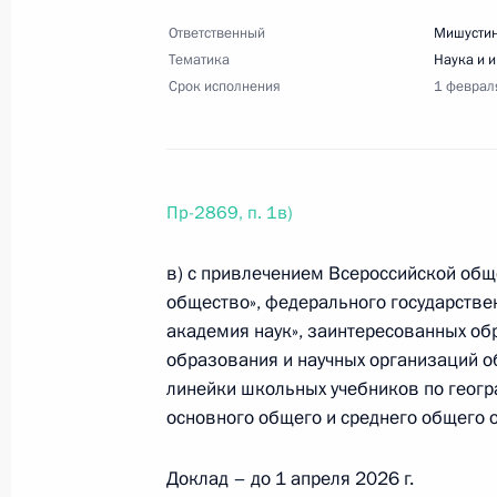
Ответственный
Мишустин
Тематика
Наука и 
19 декабря 2025 года, пятница
Срок исполнения
1 феврал
Перечень поручений по итогам за
отношениям
19 декабря 2025 года, 20:00
14 поручений
Пр-2869, п. 1в)
в) с привлечением Всероссийской общ
13 декабря 2025 года, суббота
общество», федерального государстве
академия наук», заинтересованных о
Перечень поручений по итогам Ме
образования и научных организаций о
энергетическая неделя»
линейки школьных учебников по геог
13 декабря 2025 года, 18:10
9 поручений
основного общего и среднего общего 
Доклад – до 1 апреля 2026 г.