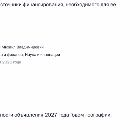
источники финансирования, необходимого для ее
ференции «Путешествие в мир искусственного
 Михаил Владимирович
едания Совета по стратегическому развитию
а и финансы
,
Наука и инновации
я 2026 года
едания Совета по развитию физической
ности объявления 2027 года Годом географии.