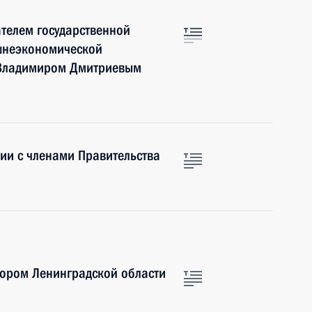
ателем государственной
шнеэкономической
 Владимиром Дмитриевым
ии с членами Правительства
тором Ленинградской области