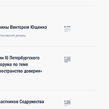
раины Виктором Ющенко
нтиновский дворец
и XI Петербургского
орума по теме
ространство доверия»
участников Содружества