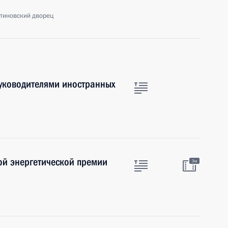
нтиновский дворец
руководителями иностранных
й энергетической премии
3м