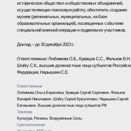
историческое общество» и общественных объединений,
осуществляющих поисковую работу, обеспечить создание
музеев (региональных, муниципальных, на базе
образовательных организаций), посвященных событиям
специальной военной операции и подвигам ее участников.
Доклад – до 30 декабря 2023 г.
Ответственные: Любимова О.Б., Кравцов С.С., Фальков В.Н.
Шойгу С.К., высшие должностные лица субъектов Российск
Федерации, Нарышкин С.Е.
Ответственные
Любимова Ольга Борисовна
,
Кравцов Сергей Сергеевич
,
Фальков
Валерий Николаевич
,
Шойгу Сергей Кужугетович
,
Нарышкин Сергей
Евгеньевич
,
Высшие должностные лица субъектов РФ
,
Тематика
Культура
,
Регионы
,
Вооружённые Силы
Срок исполнения