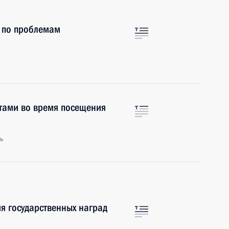
и по проблемам
стами во время посещения
ть
я государственных наград