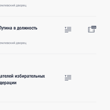
емлевский дворец
утина в должность
52м
емлевский дворец
дателей избирательных
едерации