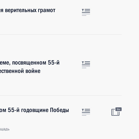
я верительных грамот
иеме, посвященном 55-й
ественной войне
ном 55-й годовщине Победы
8м
ощадь