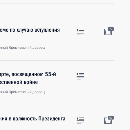
еме по случаю вступления
7м
енный Кремлевский дворец
ерте, посвященном 55-й
ественной войне
енный Кремлевский дворец
ния в должность Президента
9м