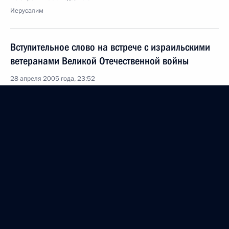
Иерусалим
Вступительное слово на встрече с израильскими
ветеранами Великой Отечественной войны
28 апреля 2005 года, 23:52
Иерусалим
Начало встречи с Премьер-министром Израиля
Ариэлем Шароном
28 апреля 2005 года, 20:31
Иерусалим
Выступление на официальном обеде от имени
Президента Израиля Моше Кацава