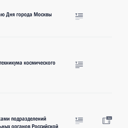
чаю Дня города Москвы
техникума космического
иками подразделений
4м
ьных органов Российской