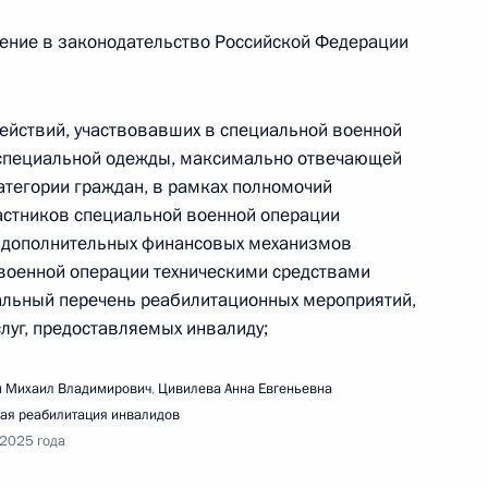
сение в законодательство Российской Федерации
речи с участниками СВО, проходящими лечение
ействий, участвовавших в специальной военной
 специальной одежды, максимально отвечающей
атегории граждан, в рамках полномочий
астников специальной военной операции
и дополнительных финансовых механизмов
военной операции техническими средствами
альный перечень реабилитационных мероприятий,
слуг, предоставляемых инвалиду;
речи с обучающимися образовательных
 Михаил Владимирович
,
Цивилева Анна Евгеньевна
ая реабилитация инвалидов
 2025 года