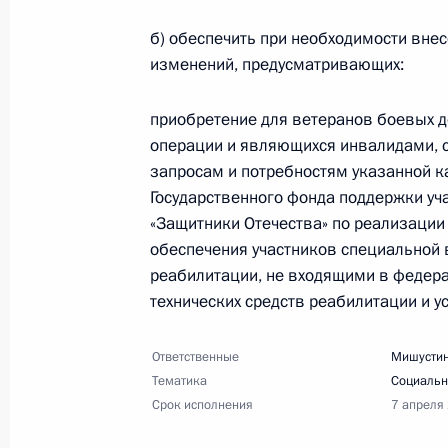
б) обеспечить при необходимости вне
изменений, предусматривающих:
26 декабря 2024 года, четверг
Перечень поручений по итогам вст
приобретение для ветеранов боевых д
и реабилитацию
операции и являющихся инвалидами,
запросам и потребностям указанной к
26 декабря 2024 года, 18:00
5 поручений
Государственного фонда поддержки уч
«Защитники Отечества» по реализаци
обеспечения участников специальной 
20 декабря 2024 года, пятница
реабилитации, не входящими в федер
технических средств реабилитации и у
Перечень поручений по итогам вст
организаций Республики Тыва
Ответственные
Мишустин
20 декабря 2024 года, 18:30
4 поручения
Тематика
Социальн
Срок исполнения
7 апреля