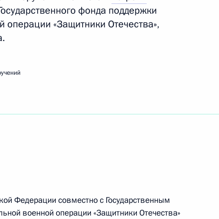
Государственного фонда поддержки
й операции «Защитники Отечества»,
а.
ещания с членами Правительства
ручений
вещания по развитию беспилотных авиационных
кой Федерации совместно с Государственным
льной военной операции «Защитники Отечества»