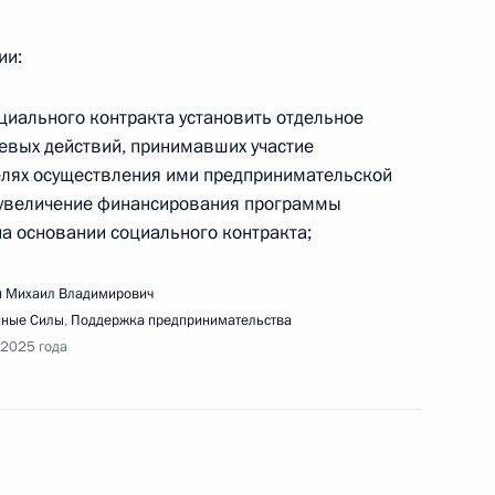
ии:
циального контракта установить отдельное
евых действий, принимавших участие
ещания с членами Правительства
елях осуществления ими предпринимательской
м увеличение финансирования программы
а основании социального контракта;
 Михаил Владимирович
сс-конференции Президента 19 декабря
нные Силы
,
Поддержка предпринимательства
 2025 года