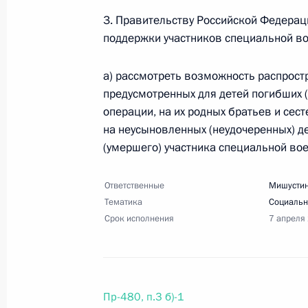
Перечень поручений по итогам зас
3. Правительству Российской Федерац
в сфере поддержки русского языка
поддержки участников специальной во
30 декабря 2024 года, 15:30
39 поручений
а) рассмотреть возможность распрост
предусмотренных для детей погибших 
операции, на их родных братьев и сест
Перечень поручений по итогам кон
на неусыновленных (неудочеренных) д
интеллекта»
(умершего) участника специальной во
30 декабря 2024 года, 13:30
6 поручений
Ответственные
Мишустин
Тематика
Социальн
Срок исполнения
7 апреля
28 декабря 2024 года, суббота
Перечень поручений по итогам зас
и национальным проектам
Пр-480, п.3 б)-1
28 декабря 2024 года, 19:00
39 поручений