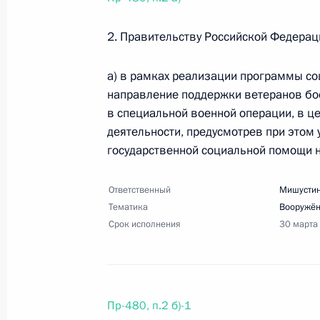
20 февраля 2025 года, 18:00
9 поручений
2. Правительству Российской Федерац
а) в рамках реализации программы со
12 февраля 2025 года, среда
направление поддержки ветеранов бо
Перечень поручений по итогам сов
в специальной военной операции, в ц
деятельности, предусмотрев при это
12 февраля 2025 года, 20:35
6 поручений
государственной социальной помощи н
Ответственный
Мишустин
Перечень поручений по итогам пре
Тематика
Вооружё
2024 года
Срок исполнения
30 марта
12 февраля 2025 года, 19:00
15 поручений
Пр-480, п.2 б)-1
7 февраля 2025 года, пятница