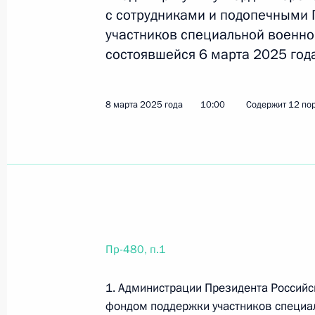
с сотрудниками и подопечными 
участников специальной военно
1 апреля 2025 года, вторник
состоявшейся 6 марта 2025 год
Перечень поручений по итогам сов
1 апреля 2025 года, 20:00
24 поручения
8 марта 2025 года
10:00
Содержит 12 по
19 марта 2025 года, среда
Перечень поручений по итогам со
систем
19 марта 2025 года, 19:00
26 поручений
Пр-480, п.1
1. Администрации Президента Российс
9 марта 2025 года, воскресенье
фондом поддержки участников специа