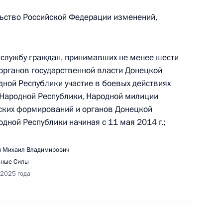
едания Совета по развитию гражданского
льство Российской Федерации изменений,
 службу граждан, принимавших не менее шести
органов государственной власти Донецкой
дной Республики участие в боевых действиях
 Народной Республики, Народной милиции
ских формирований и органов Донецкой
речи с волонтёрами – участниками
дной Республики начиная с 11 мая 2014 г.;
ого участия #МыВместе
 Михаил Владимирович
нные Силы
 2025 года
едания Государственного Совета по вопросам