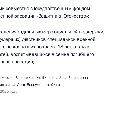
едания Совета по реализации госполитики
ии совместно с Государственным фондом
 и языков народов России
енной операции «Защитники Отечества»:
ранения отдельных мер социальной поддержки,
(умерших) участников специальной военной
ер, не достигших возраста 18 лет, а также
ференции «Путешествие в мир искусственного
етей, воспитывавшихся в семье погибшего
енной операции;
 Михаил Владимирович
,
Цивилева Анна Евгеньевна
ая сфера
,
Дети
,
Вооружённые Силы
 2025 года
едания Совета по стратегическому развитию