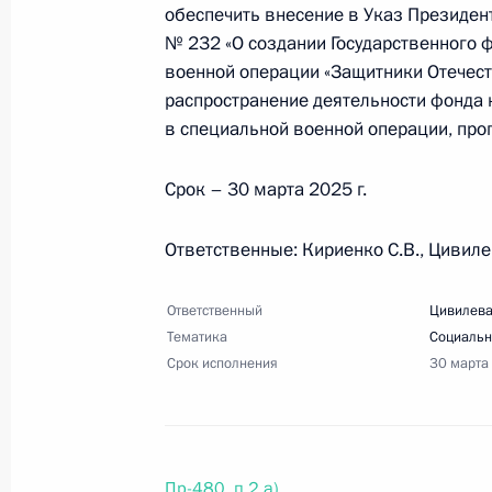
обеспечить внесение в Указ Президент
Перечень поручений по итогам зас
№ 232 «О создании Государственного 
комитета «Победа»
военной операции «Защитники Отечес
9 марта 2025 года, 10:00
14 поручений
распространение деятельности фонда 
в специальной военной операции, про
8 марта 2025 года, суббота
Срок – 30 марта 2025 г.
Перечень поручений по итогам вст
Ответственные: Кириенко С.В., Цивиле
«Защитники Отечества»
8 марта 2025 года, 10:00
12 поручений
Ответственный
Цивилева
Тематика
Социальн
Срок исполнения
30 марта
20 февраля 2025 года, четверг
Перечень поручений по итогам со
развития Республики Крым и Севас
Пр-480, п.2 а)