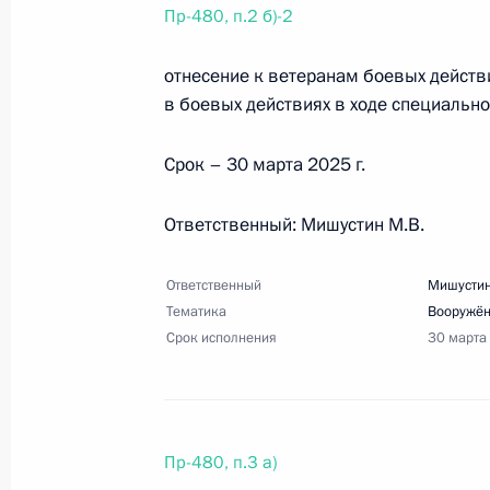
социальной поддержки семей
Пр-480, п.2 б)-2
24 января 2025 года, 20:00
26 поручений
отнесение к ветеранам боевых действ
в боевых действиях в ходе специальн
15 января 2025 года, среда
Срок – 30 марта 2025 г.
Перечень поручений по итогам 15-
Ответственный: Мишустин М.В.
15 января 2025 года, 19:00
8 поручений
Ответственный
Мишустин
Тематика
Вооружё
30 декабря 2024 года, понедельни
Срок исполнения
30 марта
Перечень поручений по итогам сов
30 декабря 2024 года, 16:30
4 поручения
Пр-480, п.3 а)