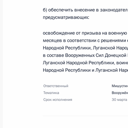
Перечень поручений по итогам зас
б) обеспечить внесение в законодате
общества и правам человека
предусматривающих:
7 февраля 2025 года, 20:00
18 поручений
освобождение от призыва на военную
месяцев в соответствии с решениями 
Народной Республики, Луганской Наро
2 февраля 2025 года, воскресенье
в составе Вооруженных Сил Донецкой
Луганской Народной Республики, воин
Перечень поручений по итогам вст
Народной Республики и Луганской Наро
Международного форума гражданск
2 февраля 2025 года, 16:30
5 поручений
Ответственный
Мишустин
Тематика
Вооружё
Срок исполнения
30 марта
24 января 2025 года, пятница
Перечень поручений по итогам зас