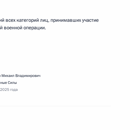
ий всех категорий лиц, принимавших участие
ой военной операции.
го инвестиционного форума «Россия зовёт!»
 Михаил Владимирович
нные Силы
к
 2025 года
ещания с членами Правительства