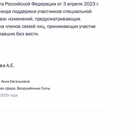
а Российской Федерации от 3 апреля 2023 г.
едания Российского организационного
фонда поддержки участников специальной
тва» изменений, предусматривающих
на членов семей лиц, принимающих участие
павших без вести.
речи с сотрудниками и подопечными фонда
ва А.E.
 Анна Евгеньевна
ая сфера
,
Вооружённые Силы
 2025 года
вещания по вопросам социально-экономического
тополя