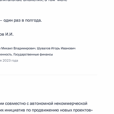
– один раз в полгода.
ов И.И.
ещания по вопросам развития дальневосточных
 Михаил Владимирович
,
Шувалов Игорь Иванович
енность
,
Государственные финансы
ря 2023 года
нарного заседания съезда и встречи с членами
ции совместно с автономной некоммерческой
ких инициатив по продвижению новых проектов»