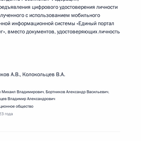
вещания по вопросам социально-экономического
редъявления цифрового удостоверения личности
тополя
олученного с использованием мобильного
нной информационной системы «Единый портал
уг», вместо документов, удостоверяющих личность
речи с ветеранами, жителями блокадного
ков А.В., Колокольцев В.А.
риотических объединений
 Михаил Владимирович
,
Бортников Александр Васильевич
,
цев Владимир Александрович
ионное общество
23 года
ечи со студентами вузов