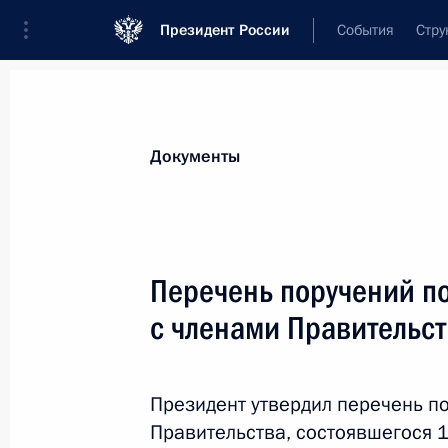
Президент России
События
Стру
Новости
Поручения Президента
Банк
Все поручения
Ближайшие сроки
Сня
Документы
Ответственные лица, организации или тематика 
Все поручения
Перечень поручений п
с членами Правительс
Президент утвердил перечень п
Правительства, состоявшегося 
Показа