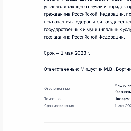
Перечень поручений по итогам со
устанавливающего случаи и порядок п
развития Республики Крым и Севас
гражданина Российской Федерации, п
приложения федеральной государстве
8 апреля 2023 года, 18:00
3 поручения
государственных и муниципальных усл
гражданина Российской Федерации.
6 апреля 2023 года, четверг
Срок – 1 мая 2023 г.
Перечень поручений по итогам вст
Ответственные: Мишустин М.В., Бортни
Ленинграда и представителями пат
6 апреля 2023 года, 18:30
8 поручений
Мишустин
Ответственные
Колоколь
Тематика
Информац
Срок исполнения
1 мая 20
Перечень поручений по итогам встр
6 апреля 2023 года, 18:00
9 поручений