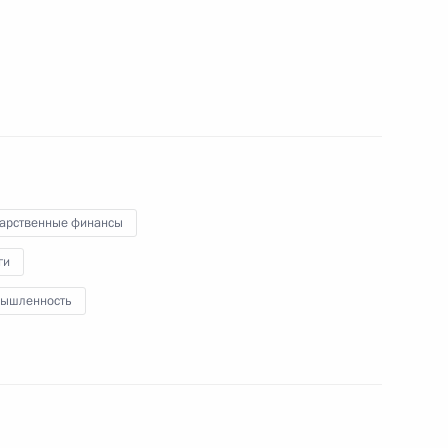
ещания с членами Правительства
дарственные финансы
ещания по вопросам восстановления жилой
ги
ышленность
речи c работниками Обуховского завода