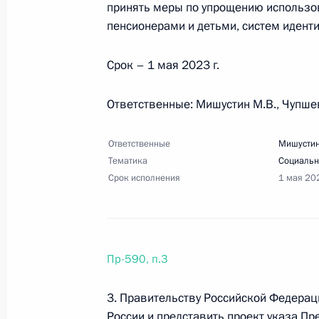
принять меры по упрощению использо
пенсионерами и детьми, систем иден
26 апреля 2023 года, среда
Срок – 1 мая 2023 г.
Перечень поручений по итогам вст
патриотических и молодёжных орг
Ответственные: Мишустин М.В., Чупшев
26 апреля 2023 года, 20:30
9 поручений
Ответственные
Мишустин
Тематика
Социальн
Срок исполнения
1 мая 20
20 апреля 2023 года, четверг
Перечень поручений по итогам зас
20 апреля 2023 года, 20:30
22 поручения
Пр-590, п.3
3. Правительству Российской Федерац
8 апреля 2023 года, суббота
России и представить проект указа П