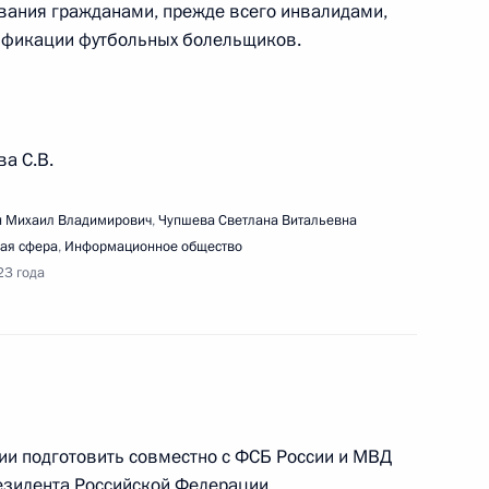
вания гражданами, прежде всего инвалидами,
тификации футбольных болельщиков.
речи с представителями общественных
анизаций
а С.В.
 Михаил Владимирович
,
Чупшева Светлана Витальевна
ая сфера
,
Информационное общество
23 года
едания Совета по науке и образованию
ии подготовить совместно с ФСБ России и МВД
резидента Российской Федерации,