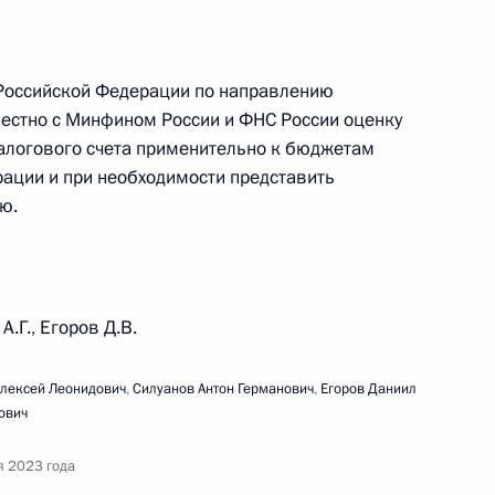
 Российской Федерации по направлению
дания набсовета АНО «Агентство стратегических
естно с Минфином России и ФНС России оценку
проектов»
алогового счета применительно к бюджетам
ации и при необходимости представить
ю.
ещания с членами Правительства
А.Г., Егоров Д.В.
Алексей Леонидович
,
Силуанов Антон Германович
,
Егоров Даниил
ович
я 2023 года