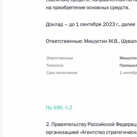
на приобретение основных средств.
16 мая 2023 года, 18:00
9 поручений
Доклад – до 1 сентября 2023 г., далее 
5 мая 2023 года, пятница
Ответственные: Мишустин М.В., Шувал
Перечень поручений по итогам сов
городов
Ответственные
Мишустин
Тематика
Промышл
5 мая 2023 года, 19:00
51 поручение
Срок исполнения
1 сентяб
29 апреля 2023 года, суббота
Пр-590, п.2
Перечень поручений по итогам пле
бюро РСПП
2. Правительству Российской Федера
29 апреля 2023 года, 17:30
14 поручений
организацией «Агентство стратегичес