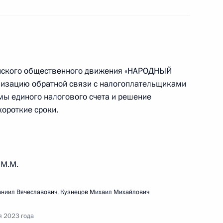
ещания по вопросам развития
ийского общественного движения «НАРОДНЫЙ
изацию обратной связи с налогоплательщиками
ы единого налогового счета и решение
и Послания Президента Федеральному
ороткие сроки.
 М.М.
аниил Вячеславович
,
Кузнецов Михаил Михайлович
речи с молодыми учёными
я 2023 года