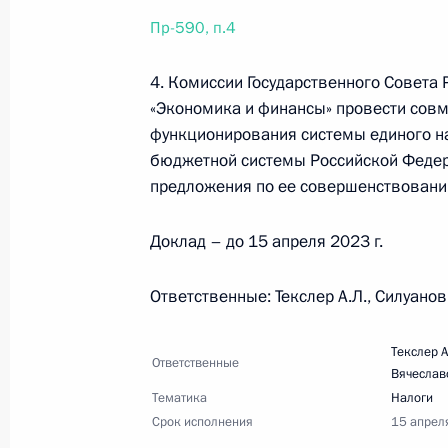
Пр-590, п.4
30 марта 2023 года, четверг
4. Комиссии Государственного Совета
Перечень поручений по итогам засе
«Экономика и финансы» провести совм
инициатив по продвижению новых 
функционирования системы единого н
30 марта 2023 года, 19:30
11 поручений
бюджетной системы Российской Федер
предложения по ее совершенствовани
Доклад – до 15 апреля 2023 г.
25 марта 2023 года, суббота
Перечень поручений по итогам сов
Ответственные: Текслер А.Л., Силуанов 
25 марта 2023 года, 18:00
5 поручений
Текслер 
Ответственные
Вячеслав
Тематика
Налоги
22 марта 2023 года, среда
Срок исполнения
15 апрел