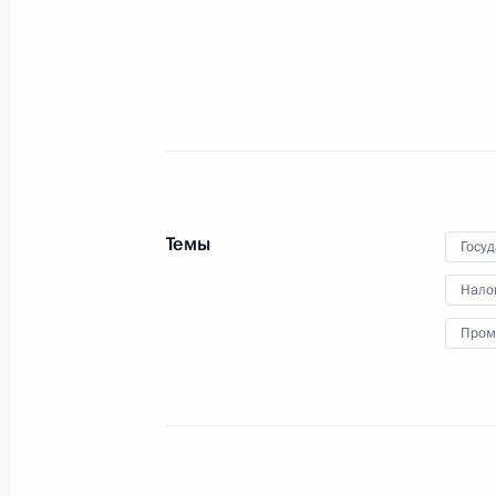
Перечень поручений по итогам сов
6 марта 2023 года, 19:30
10 поручений
1 марта 2023 года, среда
Темы
Госу
Перечень поручений по итогам сов
Нало
инфраструктуры
Пром
1 марта 2023 года, 22:00
6 поручений
8 февраля 2023 года, среда
Перечень поручений по итогам вст