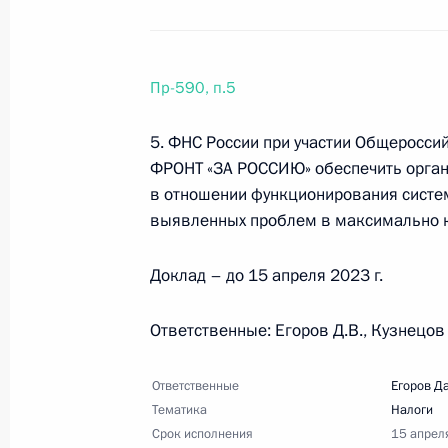
Перечень поручений по итогам сов
лесопромышленного комплекса
22 марта 2023 года, 18:00
38 поручений
Пр-590, п.5
5. ФНС России при участии Общеросс
15 марта 2023 года, среда
ФРОНТ «ЗА РОССИЮ» обеспечить орган
в отношении функционирования систем
Перечень поручений по реализаци
выявленных проблем в максимально к
Собранию
15 марта 2023 года, 19:00
35 поручений
Доклад – до 15 апреля 2023 г.
Ответственные: Егоров Д.В., Кузнецов
6 марта 2023 года, понедельник
Ответственные
Егоров Д
Перечень поручений по итогам вст
Тематика
Налоги
Срок исполнения
15 апрел
6 марта 2023 года, 19:45
13 поручений