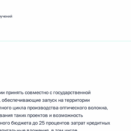
ручений
едания Президиума Государственного Совета
вещания по экономическим вопросам
ии принять совместно с государственной
, обеспечивающие запуск на территории
лного цикла производства оптического волокна,
вания таких проектов и возможность
ного бюджета до 25 процентов затрат кредитных
ещания с членами Правительства
апитальные вложения, в том числе