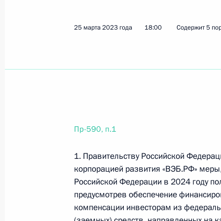
4 июня 2023 года, воскресенье
25 марта 2023 года
18:00
Содержит 5 по
Перечень поручений по итогам зас
4 июня 2023 года, 17:00
30 поручений
18 мая 2023 года, четверг
Пр-590, п.1
Перечень поручений по итогам со
18 мая 2023 года, 18:00
4 поручения
1. Правительству Российской Федерац
корпорацией развития «ВЭБ.РФ» меры
Российской Федерации в 2024 году по
предусмотрев обеспечение финансиро
16 мая 2023 года, вторник
компенсации инвесторам из федераль
Перечень поручений по итогам сов
(заемных) средств, направленных на к