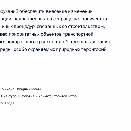
поручений обеспечить внесение изменений
ащения Президента в связи с распространением
ации, направленных на сокращение количества
итории страны
 иных процедур, связанных со строительством,
цию приоритетных объектов транспортной
лезнодорожного транспорта общего пользования,
реды, особо охраняемых природных территорий
ещания с членами Правительства
 Михаил Владимирович
,
Культура
,
Экология и климат
,
Строительство
020 года
ечи со студентами ведущих вузов, школьниками,
в Сочи