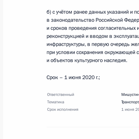
б) с учётом ранее данных указаний и 
Перечень поручений по итогам обр
в законодательство Российской Федер
коронавирусной инфекции на терр
и сроков проведения согласительных и
28 марта 2020 года, 10:30
21 поручение
реконструкцией и вводом в эксплуата
инфраструктуры, в первую очередь же
при условии сохранения окружающей с
и объектов культурного наследия.
25 марта 2020 года, среда
Перечень поручений по итогам сов
Срок – 1 июня 2020 г.;
25 марта 2020 года, 17:00
13 поручений
Ответственный
Мишустин
Тематика
Транспорт
Срок исполнения
1 июня 2
17 марта 2020 года, вторник
Перечень поручений по итогам встр
преподавателями и наставниками 