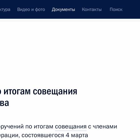
ктура
Видео и фото
Документы
Контакты
Поиск
 документов
Конституция России
тые с контроля
Справка
апрель, 2020
поручений
Показать
о итогам совещания
тва
оручений по итогам
совещания
с членами
рации, состоявшегося 4 марта
ть следующие материалы