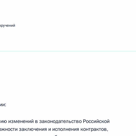
оручений
вещания с полномочными представителями
речи с представителями общественности
ии:
нию изменений в законодательство Российской
жности заключения и исполнения контрактов,