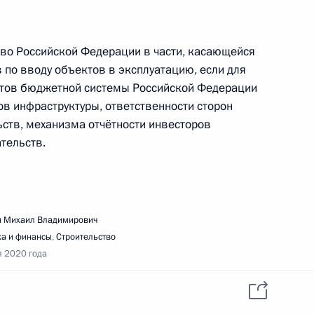
тво Российской Федерации в части, касающейся
 по вводу объектов в эксплуатацию, если для
жетов бюджетной системы Российской Федерации
ов инфраструктуры, ответственности сторон
реализации Концепции государственной
ств, механизма отчётности инвесторов
2025 годы
тельств.
 Михаил Владимирович
а и финансы
,
Строительство
речи с представителями общественности
я 2020 года