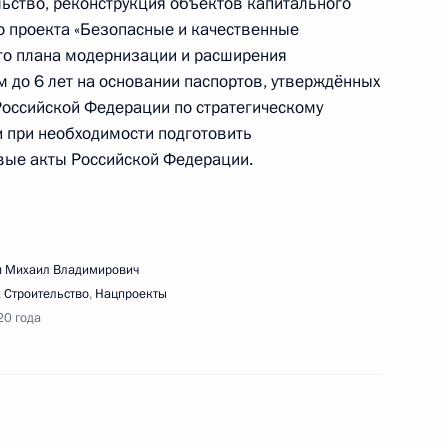
ещания с членами Правительства
ьство, реконструкция объектов капитального
о проекта «Безопасные и качественные
го плана модернизации и расширения
 до 6 лет на основании паспортов, утверждённых
оссийской Федерации по стратегическому
 при необходимости подготовить
ые акты Российской Федерации.
речи с ведущими российскими инвесторами
 Михаил Владимирович
,
Строительство
,
Нацпроекты
20 года
местного расширенного заседания президиума
разованию