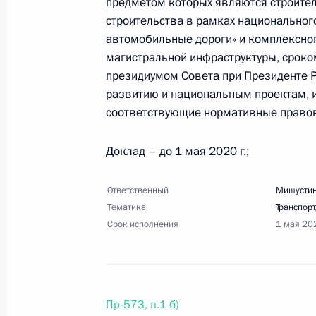
Перечень поручений по итогам сов
предметом которых являются строител
строительства в рамках национальног
2 апреля 2020 года, 19:00
22 поручения
автомобильные дороги» и комплексно
магистральной инфраструктуры, сроком
президиумом Совета при Президенте Р
1 апреля 2020 года, среда
развитию и национальным проектам, и
соответствующие нормативные правов
Перечень поручений по итогам вст
1 апреля 2020 года, 17:00
7 поручений
Доклад – до 1 мая 2020 г.;
Ответственный
Мишустин
Тематика
28 марта 2020 года, суббота
Транспорт
Срок исполнения
1 мая 20
Перечень поручений по итогам сов
Госсовета и Совета по науке и об
28 марта 2020 года, 15:50
34 поручения
Пр-573, п.1 б)