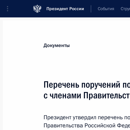
Президент России
События
Стру
Новости
Поручения Президента
Банк
Все поручения
Ближайшие сроки
Сня
Документы
Ответственные лица, организации или тематика 
Все поручения
Перечень поручений п
с членами Правительс
Президент утвердил перечень п
Правительства Российской Феде
Показа