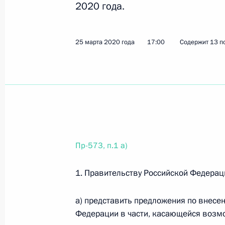
2020 года.
9 апреля 2020 года, четверг
25 марта 2020 года
17:00
Содержит 13 п
Перечень поручений по итогам со
Президента в федеральных округах
9 апреля 2020 года, 21:00
29 поручений
2 апреля 2020 года, четверг
Пр-573, п.1 а)
Перечень поручений по итогам вст
в городе Усмани Липецкой области
1. Правительству Российской Федерац
2 апреля 2020 года, 19:30
20 поручений
а) представить предложения по внесе
Федерации в части, касающейся возмо