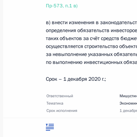
Пр-573, п.1 в)
17 марта 2020 года, 18:00
6 поручений
в) внести изменения в законодательс
определения обязательств инвесторов
6 марта 2020 года, пятница
таких объектов за счёт средств бюд
осуществляется строительство объект
Перечень поручений по вопросам 
за невыполнение указанных обязатель
миграционной политики на 2019–
по выполнению инвестиционных обяза
6 марта 2020 года, 16:30
1 поручение
Срок – 1 декабря 2020 г.;
4 марта 2020 года, среда
Ответственный
Мишустин
Тематика
Экономик
Перечень поручений по итогам вст
Срок исполнения
1 декабр
в Адыгее
4 марта 2020 года, 20:00
11 поручений