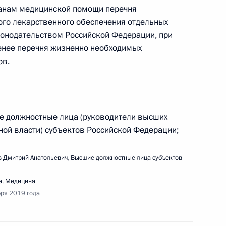
данам медицинской помощи перечня
ого лекарственного обеспечения отдельных
конодательством Российской Федерации, при
ке лиц, проявивших выдающиеся способности
енее перечня жизненно необходимых
ов.
е должностные лица (руководители высших
ной власти) субъектов Российской Федерации;
ещания с членами Правительства
 Дмитрий Анатольевич
,
Высшие должностные лица субъектов
а
,
Медицина
бря 2019 года
ещания о мерах по ликвидации последствий