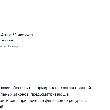
м осмотра археологических раскопок в Большом
 Дмитрий Анатольевич
к
ацпроекты
ря 2019 года
вещания по вопросам модернизации первичного
России обеспечить формирование согласованной
альных законов, предусматривающих
речи с руководителями угледобывающих
активов и привлечение финансовых ресурсов
й.