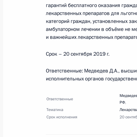
гарантий бесплатного оказания граж
29 июля 2019 года, понедельник
лекарственных препаратов для льготн
категорий граждан, установленных за
Перечень поручений по господдерж
амбулаторном лечении в объёме не м
и поступивших в магистратуру
и важнейших лекарственных препарат
29 июля 2019 года, 12:00
2 поручения
Срок – 20 сентября 2019 г.
Ответственные: Медведев Д.А., высши
23 июля 2019 года, вторник
исполнительных органов государствен
Перечень поручений по итогам сов
Медведев
23 июля 2019 года, 16:00
4 поручения
Ответственные
РФ
,
Тематика
Лекарств
Срок исполнения
20 сентя
Перечень поручений по итогам сов
наводнения в Иркутской области