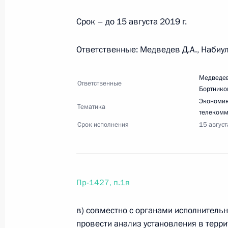
24 августа 2019 года, 10:00
14 поручений
Срок – до 15 августа 2019 г.
Ответственные: Медведев Д.А., Набиулл
21 августа 2019 года, среда
Перечень поручений по итогам вст
Медведев
Ответственные
федерального университета имени 
Бортнико
Экономик
21 августа 2019 года, 12:00
6 поручений
Тематика
телекомм
Срок исполнения
15 август
14 августа 2019 года, среда
Перечень поручений по вопросу м
Пр-1427, п.1в
базирования Левашово
14 августа 2019 года, 17:30
11 поручений
в) совместно с органами исполнитель
провести анализ установления в терр