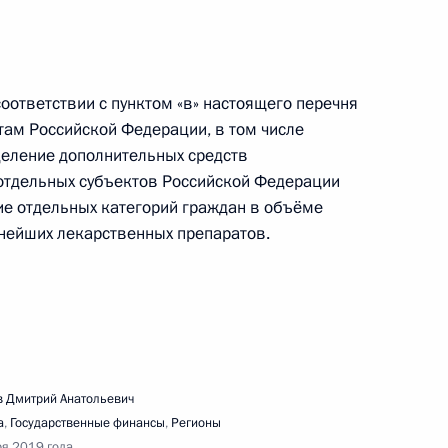
соответствии с пунктом «в» настоящего перечня
там Российской Федерации, в том числе
деление дополнительных средств
ещания по вопросу стимулирования нефтяной
тдельных субъектов Российской Федерации
ие отдельных категорий граждан в объёме
нейших лекарственных препаратов.
производства и обращения
ых препаратов
 Дмитрий Анатольевич
а
,
Государственные финансы
,
Регионы
ря 2019 года