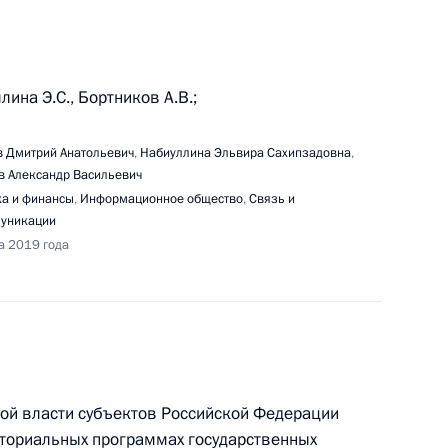
ина Э.С., Бортников А.В.;
речи со студентами и аспирантами Уральского
 Дмитрий Анатольевич
,
Набиуллина Эльвира Сахипзадовна
,
Б.Н.Ельцина
в Александр Васильевич
а и финансы
,
Информационное общество
,
Связь и
уникации
а 2019 года
одернизации аэродрома совместного
ной власти субъектов Российской Федерации
иториальных программах государственных