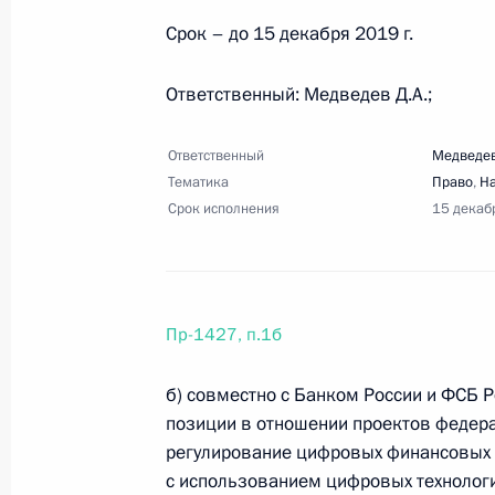
Перечень поручений по результата
Кремлёвском сквере
Срок – до 15 декабря 2019 г.
6 сентября 2019 года, 15:00
4 поручения
Ответственный: Медведев Д.А.;
Ответственный
Медведев
2 сентября 2019 года, понедельни
Тематика
Право
,
Н
Срок исполнения
15 декаб
Перечень поручений по итогам со
звена здравоохранения
2 сентября 2019 года, 14:00
34 поручения
Пр-1427, п.1б
24 августа 2019 года, суббота
б) совместно с Банком России и ФСБ 
позиции в отношении проектов федер
Перечень поручений по итогам вст
регулирование цифровых финансовых 
регионов
с использованием цифровых технологи