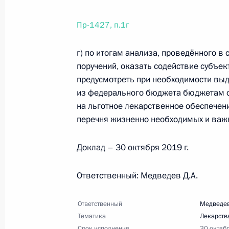
23 июля 2019 года, 11:00
19 поручений
Пр-1427, п.1г
г) по итогам анализа, проведённого в 
20 июля 2019 года, суббота
поручений, оказать содействие субъек
предусмотреть при необходимости вы
Перечень поручений по итогам сов
из федерального бюджета бюджетам о
отрасли
на льготное лекарственное обеспечен
20 июля 2019 года, 19:00
4 поручения
перечня жизненно необходимых и важ
Доклад – 30 октября 2019 г.
Перечень поручений по вопросам 
иммунобиологических лекарственн
Ответственный: Медведев Д.А.
20 июля 2019 года, 16:00
7 поручений
Ответственный
Медведев
Тематика
Лекарств
Срок исполнения
30 октяб