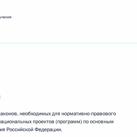
учения
очей поездки в Иркутскую область 2 сентября
м проверки исполнения законодательства
 экологическому оздоровлению
:
законов, необходимых для нормативно-правового
национальных проектов (программ) по основным
ия Российской Федерации.