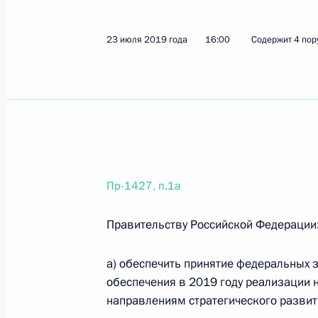
12 сентября 2019 года, четверг
23 июля 2019 года
16:00
Содержит 4 пор
Перечень поручений по итогам раб
2019 года
12 сентября 2019 года, 14:00
17 поручений
Перечень поручений по результата
Пр-1427, п.1а
по сохранению озера Байкал и его
Правительству Российской Федерации
12 сентября 2019 года, 13:00
19 поручений
а) обеспечить принятие федеральных 
обеспечения в 2019 году реализации 
6 сентября 2019 года, пятница
направлениям стратегического развит