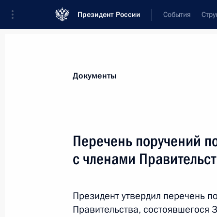
Президент России
События
Стру
Новости
Поручения Президента
Банк
Все поручения
Ближайшие сроки
Сня
Документы
Ответственные лица, организации или тематика 
Все поручения
Перечень поручений п
с членами Правительс
Президент утвердил перечень п
Правительства, состоявшегося 3
Показа