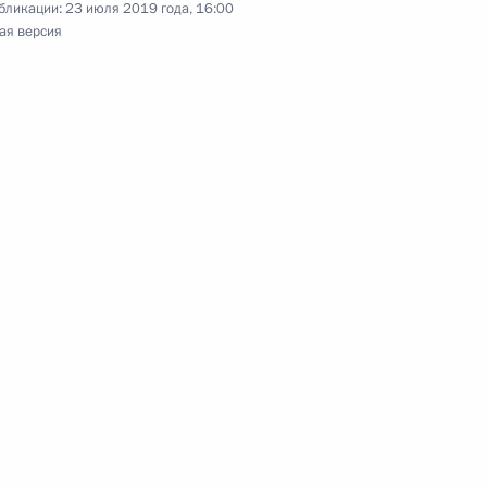
бликации:
23 июля 2019 года, 16:00
ая версия
ямой линии с Владимиром Путиным
ербургского международного экономического
нии помощи гражданам, пострадавшим