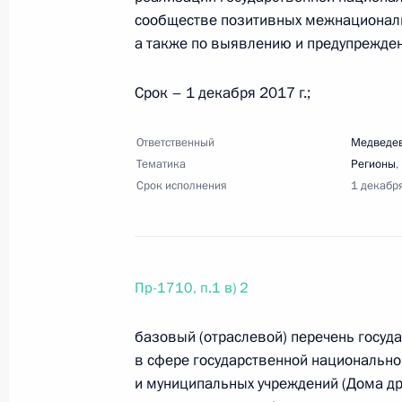
сообществе позитивных межнациональ
а также по выявлению и предупрежд
28 августа 2017 года, понедельник
Срок – 1 декабря 2017 г.;
Перечень поручений по итогам за
отношениям
Ответственный
Медведев
Тематика
Регионы
,
28 августа 2017 года, 20:00
12 поручений
Срок исполнения
1 декабр
23 августа 2017 года, среда
Пр-1710, п.1 в) 2
Перечень поручений по итогам вст
ориентированных, благотворитель
базовый (отраслевой) перечень госуда
23 августа 2017 года, 18:00
19 поручений
в сфере государственной национально
и муниципальных учреждений (Дома д