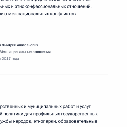
ных и этноконфессиональных отношений,
ению межнациональных конфликтов.
седания Совета по межнациональным
 Дмитрий Анатольевич
Межнациональные отношения
я 2017 года
речи с представителями социально
ных организаций и волонтёрского движения
рственных и муниципальных работ и услуг
й политики для профильных государственных
ружбы народов, этнопарки, образовательные