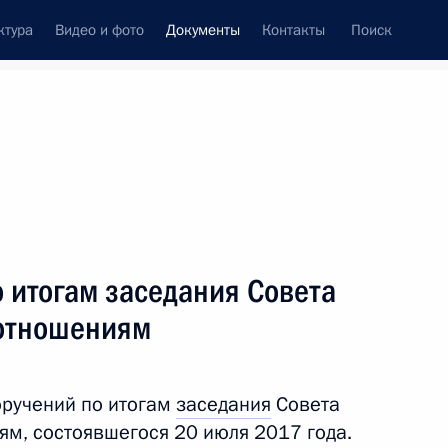
ктура
Видео и фото
Документы
Контакты
Поиск
 документов
Конституция России
тые с контроля
Справка
сентябрь, 2017
поручений
Показать
 итогам заседания Совета
отношениям
оручений по итогам
заседания
Совета
м, состоявшегося 20 июля 2017 года.
ть следующие материалы