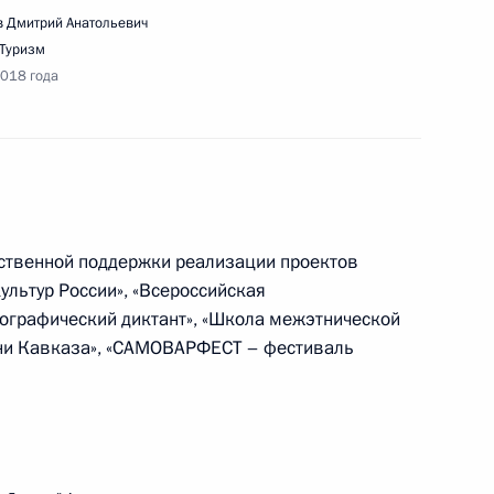
 Дмитрий Анатольевич
Туризм
2018 года
ещания по вопросам экологического развития
и
арственной поддержки реализации проектов
ультур России», «Всероссийская
ографический диктант», «Школа межэтнической
ни Кавказа», «САМОВАРФЕСТ – фестиваль
ению первоочередных мер, направленных
ьности картелей