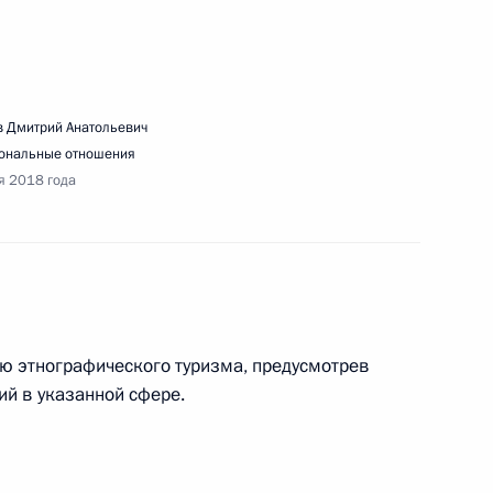
вещания по вопросам реализации крупных
нем Востоке
 Дмитрий Анатольевич
ональные отношения
я 2018 года
ижению административной нагрузки на субъекты
и
ю этнографического туризма, предусмотрев
й в указанной сфере.
ещания с членами Правительства