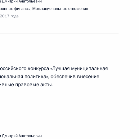
 Дмитрий Анатольевич
твенные финансы
,
Межнациональные отношения
речи с членами Общественной палаты
 2017 года
ещания с членами Правительства
российского конкурса «Лучшая муниципальная
ональная политика», обеспечив внесение
ивные правовые акты.
верки исполнения поручений Президента
ой доступности, развития малой авиации
 Дмитрий Анатольевич