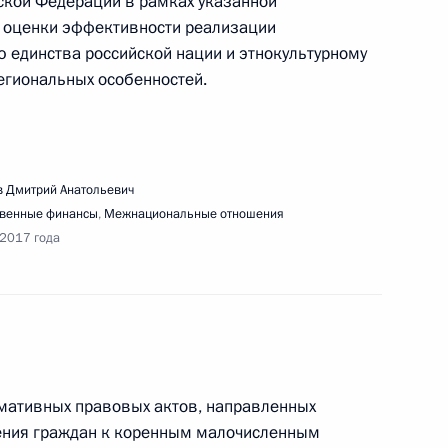
кой Федерации в рамках указанной
а особо охраняемых природных территориях
з оценки эффективности реализации
 единства российской нации и этнокультурному
региональных особенностей.
ещания по вопросам развития транспортной
 Дмитрий Анатольевич
ссии
твенные финансы
,
Межнациональные отношения
 2017 года
вещания по развитию лёгкой промышленности
рмативных правовых актов, направленных
ения граждан к коренным малочисленным