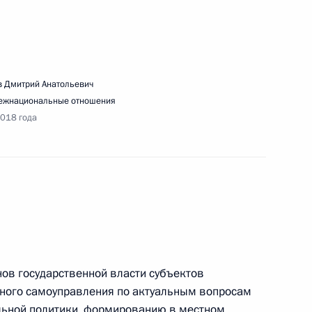
едания Совета по развитию местного
 Дмитрий Анатольевич
ежнациональные отношения
2018 года
здки в Севастополь
речи с представителями общественности
ов государственной власти субъектов
аврида»
тного самоуправления по актуальным вопросам
льной политики, формированию в местном