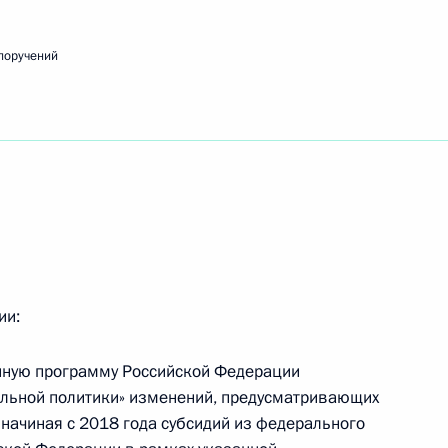
поручений
ещания с членами Правительства
ьства Дмитрию Медведеву
ии:
енную программу Российской Федерации
ик
альной политики» изменений, предусматривающих
 начиная с 2018 года субсидий из федерального
азвития туристской инфраструктуры в Сибири