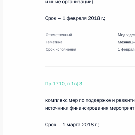
и иные организации).
18 августа 2017 года, пятница
Срок – 1 февраля 2018 г.;
Перечень поручений по итогам со
инвестиционных проектов на Даль
Ответственный
Медведев
18 августа 2017 года, 23:00
10 поручений
Тематика
Межнаци
Срок исполнения
1 феврал
15 августа 2017 года, вторник
Перечень поручений о мерах по сн
Пр-1710, п.1в) 3
предпринимательской деятельност
комплекс мер по поддержке и развити
15 августа 2017 года, 19:00
6 поручений
источники финансирования мероприяти
Срок – 1 марта 2018 г.;
Перечень поручений по итогам сов