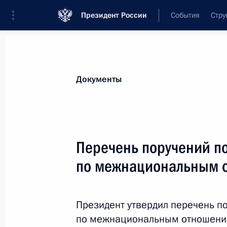
Президент России
События
Стру
Новости
Поручения Президента
Банк
Все поручения
Ближайшие сроки
Сня
Документы
Ответственные лица, организации или тематика 
Все поручения
Перечень поручений по
по межнациональным 
Президент утвердил перечень п
по межнациональным отношения
Показа