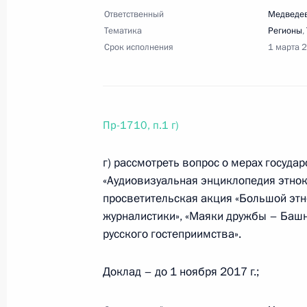
15 августа 2017 года, 17:30
10 поручений
Ответственный
Медведев
Тематика
Регионы
,
Срок исполнения
1 марта 
14 августа 2017 года, понедельник
Перечень поручений по итогам сов
Байкальской природной территори
Пр-1710, п.1 г)
14 августа 2017 года, 17:00
12 поручений
г) рассмотреть вопрос о мерах госуд
«Аудиовизуальная энциклопедия этнок
просветительская акция «Большой этн
5 августа 2017 года, суббота
журналистики», «Маяки дружбы – Баш
Перечень поручений по осуществл
русского гостеприимства».
на выявление и пресечение деятел
Доклад – до 1 ноября 2017 г.;
5 августа 2017 года, 21:30
3 поручения