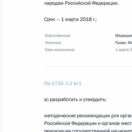
народам Российской Федерации.
7 сентября 2017 года, четверг
Срок – 1 марта 2018 г.;
Перечень поручений по итогам зас
Ответственный
Медведев
самоуправления
Тематика
Право
,
М
7 сентября 2017 года, 19:50
11 поручений
Срок исполнения
1 марта 
Перечень поручений по итогам пое
Пр-1710, п.1 в) 1
7 сентября 2017 года, 19:40
13 поручений
в) разработать и утвердить:
Перечень поручений по итогам вст
методические рекомендации для орган
Севастополя и Крыма и форума «Т
Российской Федерации и органов мес
реализации государственной национа
7 сентября 2017 года, 19:30
11 поручений