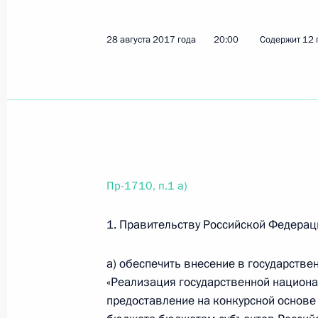
20 сентября 2017 года, среда
28 августа 2017 года
20:00
Содержит 12 
Перечень поручений по итогам сов
20 сентября 2017 года, 11:00
3 поручения
19 сентября 2017 года, вторник
Пр-1710, п.1 а)
Поручение Председателю Правител
19 сентября 2017 года, 20:00
1. Правительству Российской Федерац
а) обеспечить внесение в государств
18 сентября 2017 года, понедельн
«Реализация государственной национ
предоставление на конкурсной основе
Перечень поручений по вопросам р