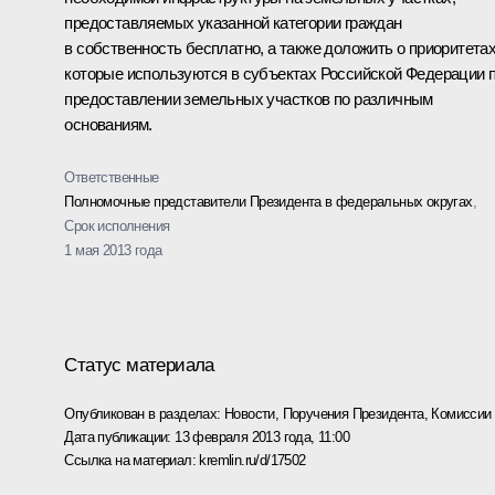
предоставляемых указанной категории граждан
в собственность бесплатно, а также доложить о приоритетах
которые используются в субъектах Российской Федерации 
предоставлении земельных участков по различным
основаниям.
Ответственные
Полномочные представители Президента в федеральных округах
,
Срок исполнения
1 мая 2013 года
Статус материала
Опубликован в разделах:
Новости
,
Поручения Президента
,
Комиссии
Дата публикации:
13 февраля 2013 года, 11:00
Ссылка на материал:
kremlin.ru/d/17502