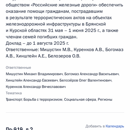
обществом «Российские железные дороги» обеспечить
оказание помощи гражданам, пострадавшим
в результате террористических актов на объектах
железнодорожной инфраструктуры в Брянской
и Курской областях 31 мая – 1 июня 2025 г., а также
членам семей погибших граждан.
Доклад – до 1 августа 2025 г.
Ответственные: Мишустин М.В., Куренков А.В., Богомаз
А.В., Хинштейн А.Е., Белозеров О.В.
Ответственные
Мишустин Михаил Владимирович
,
Богомаз Александр Васильевич
,
Хинштейн Александр Евсеевич
,
Белозёров Олег Валентинович
,
Куренков Александр Вячеславович
Тематика
Транспорт
,
Борьба с терроризмом
,
Социальная сфера
,
Регионы
Добавить в
Календарь
Пр-919, п.2