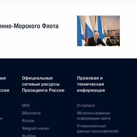
енно-Морского Флота
ные
Официальные
Правовая и
сетевые ресурсы
техническая
ссии
Президента России
информация
MAX
О портале
ВКонтакте
Об использовании
ии
информации сайта
Rutube
О персональных
Telegram-канал
данных пользователей
YouTube