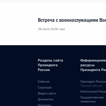
Встреча с военнослужащими Во
26 июля 2026 года
Разделы сайта
Информацион
Президента
ресурсы
России
Президента Ро
События
Президент России
Текущий ресурс
Структура
Конституция Росс
Видео и фото
Государственная
Документы
символика
Контакты