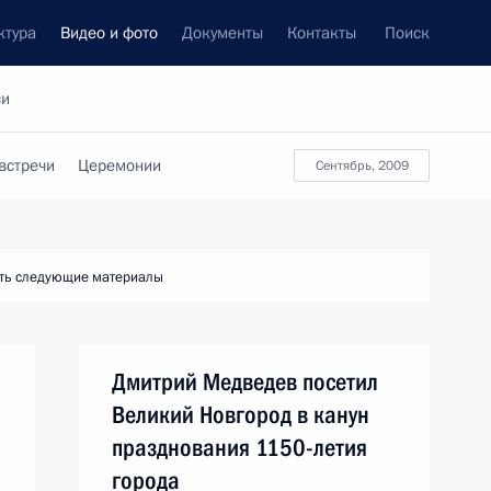
ктура
Видео и фото
Документы
Контакты
Поиск
си
встречи
Церемонии
сентябрь, 2009
ть следующие материалы
Дмитрий Медведев посетил
Великий Новгород в канун
празднования 1150-летия
города