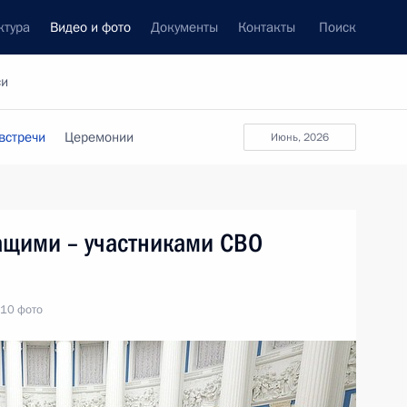
ктура
Видео и фото
Документы
Контакты
Поиск
си
встречи
Церемонии
июнь, 2026
ащими – участниками СВО
10 фото