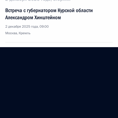
Встреча с губернатором Курской области
Александром Хинштейном
2 декабря 2025 года, 09:00
Москва, Кремль
1 декабря 2025 года, понедельник
Встреча с директором ФСИН Аркадием Гостевым
1 декабря 2025 года, 13:45
Москва, Кремль
28 ноября 2025 года, пятница
Встреча с Премьер-министром Венгрии Виктором
Орбаном