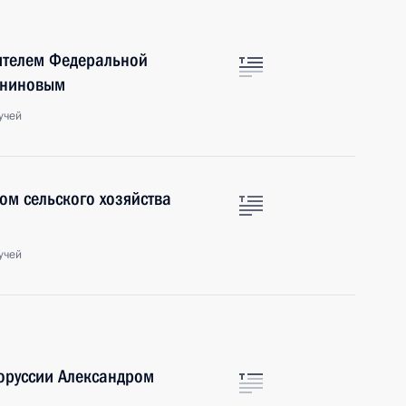
дителем Федеральной
яниновым
учей
ом сельского хозяйства
учей
оруссии Александром