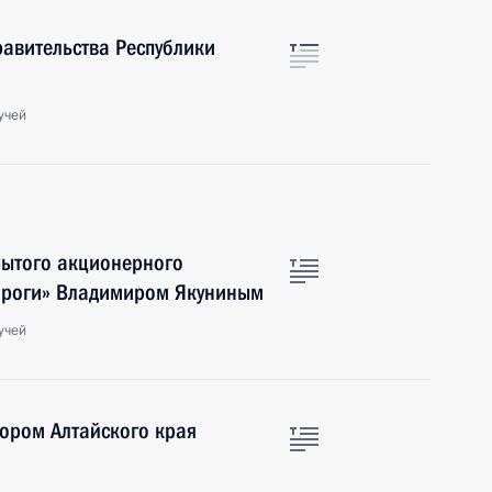
равительства Республики
учей
рытого акционерного
ороги» Владимиром Якуниным
учей
тором Алтайского края