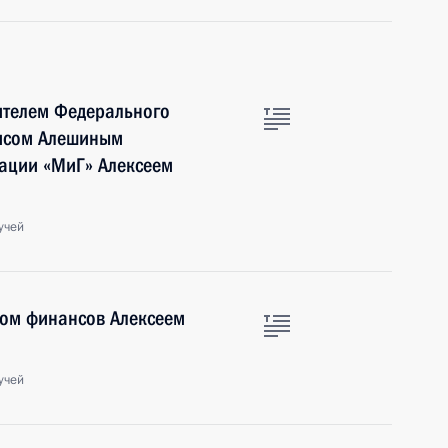
ителем Федерального
рисом Алешиным
ации «МиГ» Алексеем
учей
ром финансов Алексеем
учей