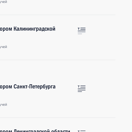
учей
тором Калининградской
учей
тором Санкт-Петербурга
учей
тором Ленинградской области