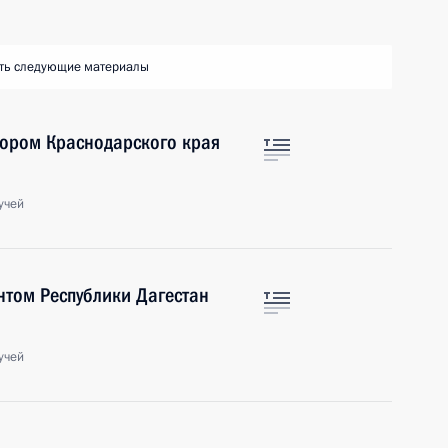
ть следующие материалы
тором Краснодарского края
учей
нтом Республики Дагестан
учей