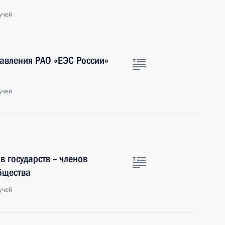
учей
равления РАО «ЕЭС России»
учей
 государств – членов
бщества
учей