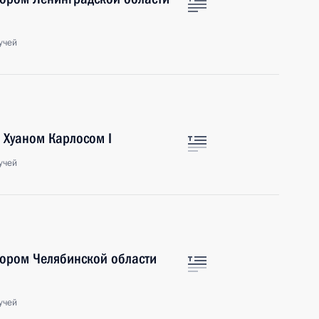
учей
 Хуаном Карлосом I
учей
тором Челябинской области
учей