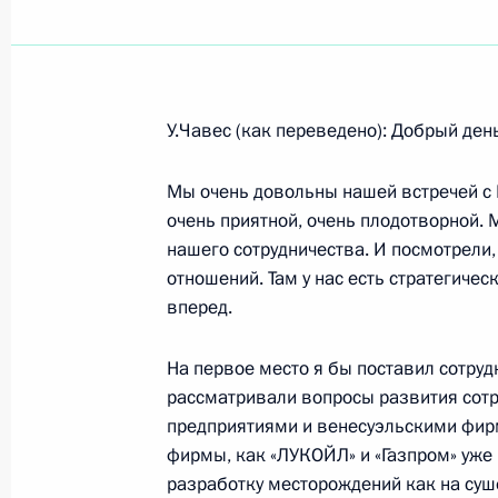
Показа
У.Чавес (как переведено): Добрый ден
14 августа 2006 года, понедельник
Мы очень довольны нашей встречей с
Начало рабочей встречи с полном
очень приятной, очень плодотворной.
Президента в Сибирском и Дальне
нашего сотрудничества. И посмотрели,
округах Анатолием Квашниным и 
отношений. Там у нас есть стратегичес
вперед.
14 августа 2006 года, 18:33
Сочи, Бочаров Р
На первое место я бы поставил сотруд
рассматривали вопросы развития сот
Начало встречи с руководителем Р
предприятиями и венесуэльскими фирм
пенсионеров Игорем Зотовым
фирмы, как «ЛУКОЙЛ» и «Газпром» уже 
14 августа 2006 года, 17:59
Сочи, Бочаров Р
разработку месторождений как на суше,