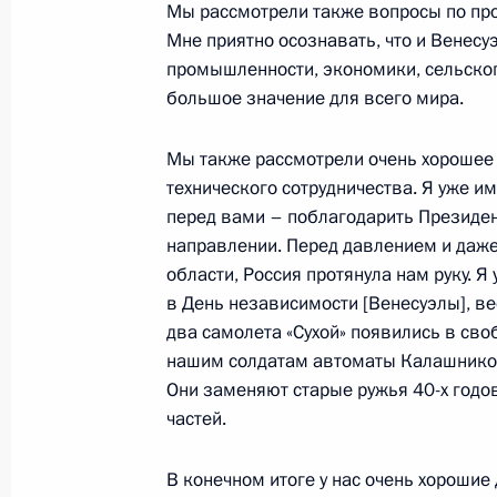
Мы рассмотрели также вопросы по про
Мне приятно осознавать, что и Венесу
Начало встречи с Президентом Ка
промышленности, экономики, сельског
Илюмжиновым
большое значение для всего мира.
8 августа 2006 года, 16:42
Москва, Кремль
Мы также рассмотрели очень хорошее 
технического сотрудничества. Я уже и
перед вами – поблагодарить Президен
Начало встречи с Президентом Мо
направлении. Перед давлением и даже
Ворониным
области, Россия протянула нам руку. Я
в День независимости [Венесуэлы], ве
8 августа 2006 года, 16:37
Москва, Кремль
два самолета «Сухой» появились в св
нашим солдатам автоматы Калашников
Они заменяют старые ружья 40-х годов
7 августа 2006 года, понедельник
частей.
Стенографический отчет о совещан
В конечном итоге у нас очень хорошие
7 августа 2006 года, 14:30
Москва, Кремль