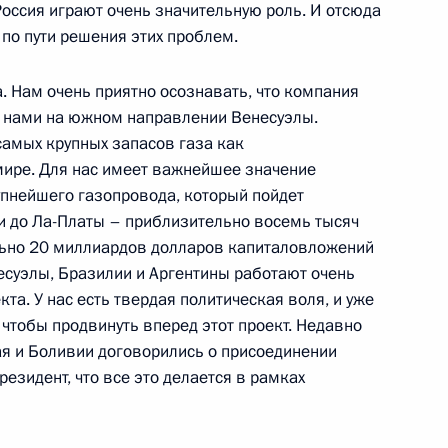
Россия играют очень значительную роль. И отсюда
по пути решения этих проблем.
ансов Алексеем Кудриным
а. Нам очень приятно осознавать, что компания
с нами на южном направлении Венесуэлы.
самых крупных запасов газа как
 мире. Для нас имеет важнейшее значение
ьфа-банка» Петром Авеном
упнейшего газопровода, который пойдет
и до Ла-Платы – приблизительно восемь тысяч
ьно 20 миллиардов долларов капиталовложений
есуэлы, Бразилии и Аргентины работают очень
та. У нас есть твердая политическая воля, и уже
 чтобы продвинуть вперед этот проект. Недавно
ая и Боливии договорились о присоединении
заместителем Председателя
резидент, что все это делается в рамках
вым