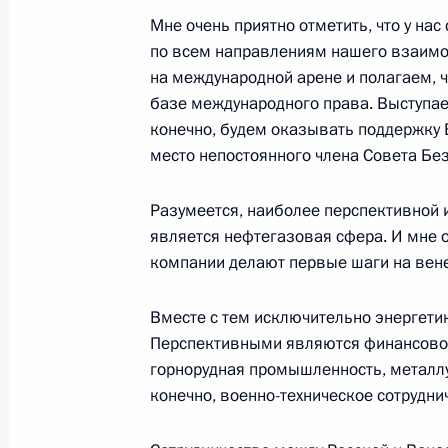
Мне очень приятно отметить, что у на
по всем направлениям нашего взаимо
26 июля 2006 года, среда
на международной арене и полагаем, 
Выступление на встрече с высшими
базе международного права. Выступае
назначения на вышестоящие должн
конечно, будем оказывать поддержку 
воинских (специальных) званий
место непостоянного члена Совета Бе
26 июля 2006 года, 16:12
Москва, Большой 
Разумеется, наиболее перспективной 
является нефтегазовая сфера. И мне о
компании делают первые шаги на вен
25 июля 2006 года, вторник
Вместе с тем исключительно энергети
Начало встречи с министром иност
Перспективными являются финансово-
Аравии принцем Саудом аль-Фейс
горнорудная промышленность, металлу
25 июля 2006 года, 19:53
Москва, Кремль
конечно, военно-техническое сотрудни