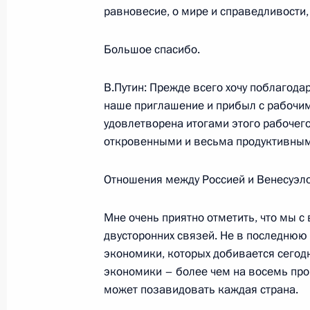
равновесие, о мире и справедливости,
27 июля 2006 года, четверг
Заявления для прессы по итогам ро
Большое спасибо.
переговоров
В.Путин: Прежде всего хочу поблагодар
27 июля 2006 года, 19:21
Москва, Большой
наше приглашение и прибыл с рабочим
удовлетворена итогами этого рабочего
откровенными и весьма продуктивным
Начало российско-венесуэльских п
составе
Отношения между Россией и Венесуэло
27 июля 2006 года, 16:00
Москва, Кремль
Мне очень приятно отметить, что мы 
двусторонних связей. Не в последнюю 
экономики, которых добивается сегодн
Начало встречи с Президентом Вен
экономики – более чем на восемь про
27 июля 2006 года, 14:26
Москва, Кремль
может позавидовать каждая страна.