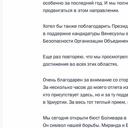
особенно за последний год. И мы пол
продвигаться в этом направлении.
2 августа 2006 года, среда
Хотел бы также поблагодарить Президе
в поддержке кандидатуры Венесуэлы в
Начало встречи с председателем н
Безопасности Организации Объединен
компании «Базовый элемент», пред
компании «РУСАЛ» Олегом Дерипа
Еще раз повторяю, что мы просмотрел
2 августа 2006 года, 20:28
Ново-Огарево
достижения во всех этих областях.
Очень благодарен за внимание со сто
За несколько часов до моего отлета из
1 августа 2006 года, вторник
кто присутствует здесь, но и за ту под
Стенографический отчет о совещан
в Удмуртии. За весь тот теплый прием,
1 августа 2006 года, 20:13
Москва, Кремль
Мы сегодня открыли бюст Боливара в 
Он символ нашей борьбы. Миранда и Б