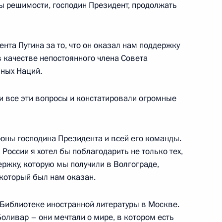
ны решимости, господин Президент, продолжать
нта Путина за то, что он оказал нам поддержку
 качестве непостоянного члена Совета
аблюдательного совета
ных Наций.
седателем совета директоров
ской
и все эти вопросы и констатировали огромные
роны господина Президента и всей его команды.
 России я хотел бы поблагодарить не только тех,
держку, которую мы получили в Волгограде,
ии с членами Правительства
 который был нам оказан.
Библиотеке иностранной литературы в Москве.
оливар – они мечтали о мире, в котором есть