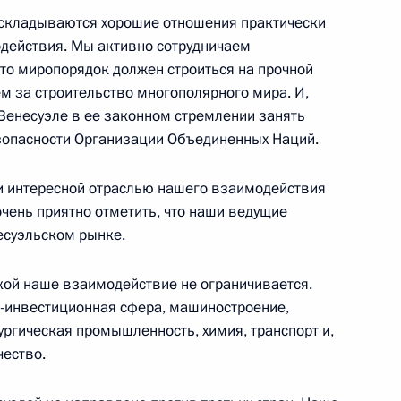
с складываются хорошие отношения практически
действия. Мы активно сотрудничаем
что миропорядок должен строиться на прочной
 офицерами по случаю их
7м
м за строительство многополярного мира. И,
ости и присвоения им высших
Венесуэле в ее законном стремлении занять
зопасности Организации Объединенных Наций.
Кремлевский дворец, Георгиевский зал
и интересной отраслью нашего взаимодействия
чень приятно отметить, что наши ведущие
есуэльском рынке.
кой наше взаимодействие не ограничивается.
ранных дел Саудовской
инвестиционная сфера, машиностроение,
алом
ргическая промышленность, химия, транспорт и,
чество.