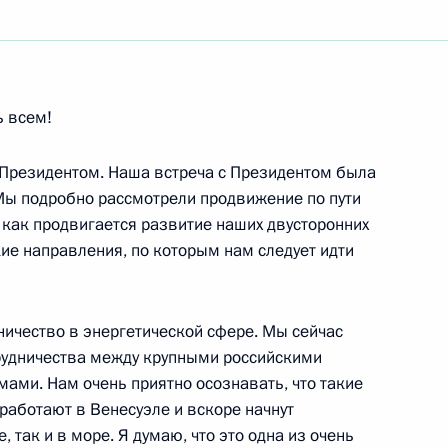
ть следующие материалы
ь всем!
 Президентом. Наша встреча с Президентом была
очными представителями
 Мы подробно рассмотрели продвижение по пути
восточном федеральных
 как продвигается развитие наших двусторонних
Камилем Исхаковым
кие направления, по которым нам следует идти
учей
ничество в энергетической сфере. Мы сейчас
рудничества между крупными российскими
оссийской партии
ами. Нам очень приятно осознавать, что такие
работают в Венесуэле и вскоре начнут
учей
 так и в море. Я думаю, что это одна из очень