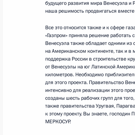
будущего развития мира Венесуэла и 
9 августа 2006 года, среда
наша решимость продвигаться вместе 
Рабочая встреча с Министром фин
Все это относится также и к сфере газ
9 августа 2006 года, 19:01
Москва, Кремль
«Газпром» приняла решение работать 
Венесуэла также обладает одними из 
на Американском континенте, так и в
Начало встречи с президентом «Ал
поддержка России в строительстве кр
9 августа 2006 года, 17:30
Москва, Кремль
от Венесуэлы на юг Латинской Америк
километров. Необходимо приблизител
для этого проекта. Правительство Вен
интенсивно для реализации этого проек
8 августа 2006 года, вторник
созданы шесть рабочих групп для того,
также правительства Уругвая, Парагв
Начало рабочей встречи с Первым 
к этому проекту. Вы знаете, господин П
Правительства Дмитрием Медведе
МЕРКОСУР.
8 августа 2006 года, 22:00
Москва, Кремль