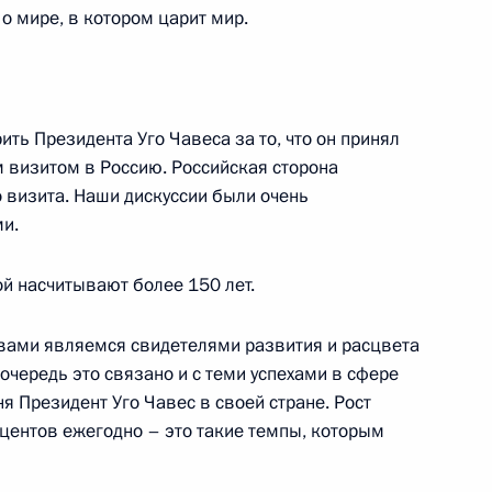
 о мире, в котором царит мир.
ссийско-венесуэльских
ить Президента Уго Чавеса за то, что он принял
 Кремлевский дворец
 визитом в Россию. Российская сторона
 визита. Наши дискуссии были очень
и.
ереговоров в расширенном
й насчитывают более 150 лет.
с вами являемся свидетелями развития и расцвета
очередь это связано и с теми успехами в сфере
я Президент Уго Чавес в своей стране. Рост
есуэлы Уго Чавесом
центов ежегодно – это такие темпы, которым