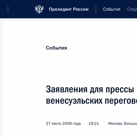
Президент России
События
Стру
Президент
Администрация
Государст
Новости
Стенограммы
Поездки
Те
События
Рубрикация материалов
Все материалы
Заявления для прессы 
Послания Федеральному Собранию
венесуэльских перего
Заявления по важнейшим вопросам
Совещания, заседания, рабочие встречи
27 июля 2006 года
19:21
Москва, Больш
Речи и обращения