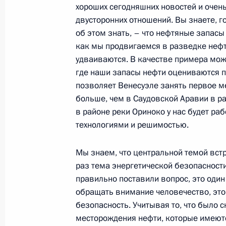
хороших сегодняшних новостей и очен
двусторонних отношений. Вы знаете, г
об этом знать, – что нефтяные запасы
11 августа 2006 года, пятница
как мы продвигаемся в разведке нефт
Начало встречи с руководством ко
удваиваются. В качестве примера мож
самолеты»
где наши запасы нефти оцениваются п
позволяет Венесуэле занять первое м
11 августа 2006 года, 16:37
Ново-Огарево
больше, чем в Саудовской Аравии в ра
в районе реки Ориноко у нас будет ра
технологиями и решимостью.
10 августа 2006 года, четверг
Мы знаем, что центральной темой вст
Выступление на церемонии открыти
раз тема энергетической безопасности
сельских спортивных игр
правильно поставили вопрос, это один
10 августа 2006 года, 00:00
Ижевск, Удмурт
обращать внимание человечество, это
безопасность. Учитывая то, что было с
месторождения нефти, которые имеются