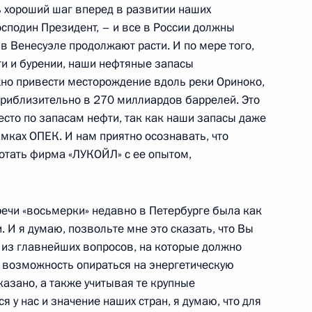
ь хороший шаг вперед в развитии наших
осподин Президент, – и все в России должны
 в Венесуэле продолжают расти. И по мере того,
и и бурении, наши нефтяные запасы
мпании «Боинг – гражданские
но привести месторождение вдоль реки Ориноко,
риблизительно в 270 миллиардов баррелей. Это
есто по запасам нефти, так как наши запасы даже
мках ОПЕК. И нам приятно осознавать, что
ботать фирма «ЛУКОЙЛ» с ее опытом,
речи «восьмерки» недавно в Петербурге была как
я VI Всероссийских летних
. И я думаю, позвольте мне это сказать, что Вы
 из главнейших вопросов, на которые должно
ия
 возможность опираться на энергетическую
казано, а также учитывая те крупные
 у нас и значение наших стран, я думаю, что для