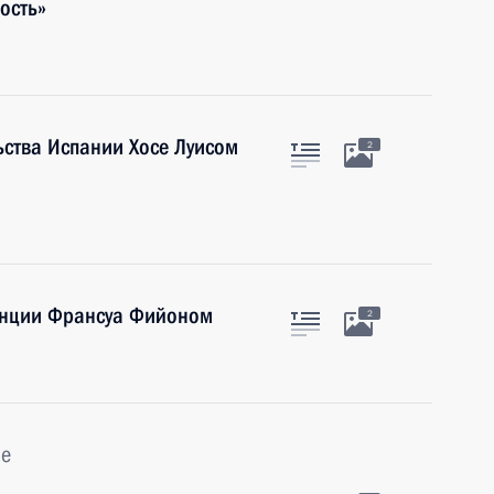
ость»
ьства Испании Хосе Луисом
2
анции Франсуа Фийоном
2
ье