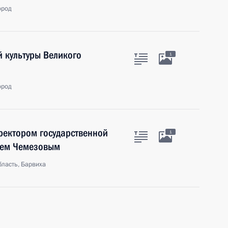
ород
й культуры Великого
1
ород
ректором государственной
1
еем Чемезовым
ласть, Барвиха