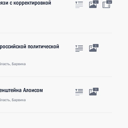
язи с корректировкой
1
1м
ероссийской политической
1
ласть, Барвиха
тенштейна Алоисом
3
ласть, Барвиха