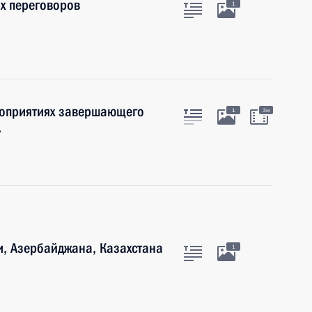
х переговоров
1
роприятиях завершающего
1
3м
»
и, Азербайджана, Казахстана
1