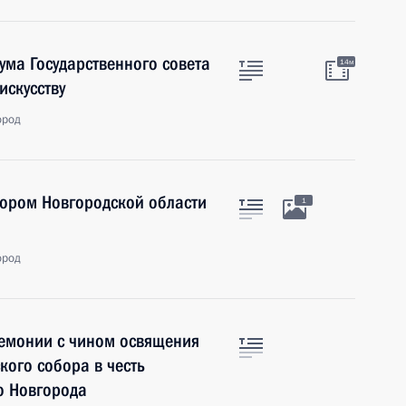
ума Государственного совета
14м
искусству
ород
тором Новгородской области
1
ород
ремонии с чином освящения
ого собора в честь
о Новгорода