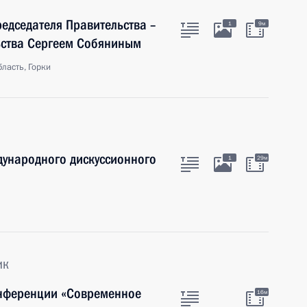
редседателя Правительства –
1
9м
ьства Сергеем Собяниным
ласть, Горки
дународного дискуссионного
1
29м
ик
онференции «Современное
16м