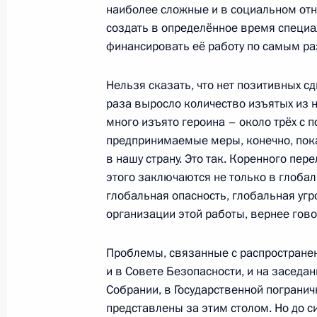
наиболее сложные и в социальном отн
Вступительное слово на совещани
создать в определённое время специа
9 сентября 2009 года, 15:30
Московская обл
финансировать её работу по самым р
Нельзя сказать, что нет позитивных сд
раза выросло количество изъятых из н
8 сентября 2009 года, вторник
много изъято героина – около трёх с п
Вступительное слово на заседании
предпринимаемые меры, конечно, пок
по вопросу совершенствования гос
в нашу страну. Это так. Коренного пер
в области борьбы с распространен
этого заключаются не только в глобал
глобальная опасность, глобальная угро
8 сентября 2009 года, 16:00
Москва, Кремл
организации этой работы, вернее гово
Проблемы, связанные с распростране
Выступление на церемонии вручени
и в Совете Безопасности, и на заседа
чемпионам и призёрам пекинской
Собрании, в Государственной пограничн
представлены за этим столом. Но до с
8 сентября 2009 года, 14:30
Москва, Кремл