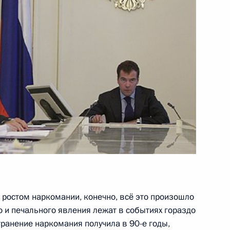
едведева
оронежской области Алексеем
1
асть, Горки
нии по экономическим
1
 ростом наркомании, конечно, всё это произошло
асть, Горки
го и печального явления лежат в событиях гораздо
транение наркомания получила в 90-е годы,