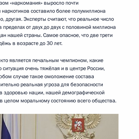
зом «наркомания» выросло почти
ей наркотиков составило более полумиллиона
рокурором Юрием Чайкой
1
, другая. Эксперты считают, что реальное число
ласть, Горки
 пределах от двух до двух с половиной миллиона
дан нашей страны. Самое опасное, что две трети
ёжь в возрасте до 30 лет.
вопросы по итогам
1
 кто является печальным чемпионом, какие
элы Уго Чавесом
о ситуация очень тяжёлая и в центре России,
ласть, Барвиха
любом случае такое омоложение состава
вительно реальная угроза для безопасности
в здоровью нации, нашей демографической
есуэлы Уго Чавесом
и в целом моральному состоянию всего общества.
1
ласть, Барвиха
1