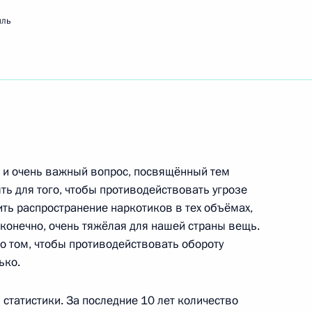
мль
ть следующие материалы
ального сотрудничества
1
17м
й и очень важный вопрос, посвящённый тем
ь для того, чтобы противодействовать угрозе
ренбургской области
ть распространение наркотиков в тех объёмах,
1
, конечно, очень тяжёлая для нашей страны вещь.
о том, чтобы противодействовать обороту
ько.
статистики. За последние 10 лет количество