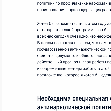
политики по профилактике наркомани
произрастания наркосодержащих раст
7 сентября 2009 года, понедельни
Хотел бы напомнить, что в этом году 
антинаркотической программы: он был 
Встреча с председателем правлени
всех нас сегодня очевидно, что необх
Алексеем Миллером
В целом все согласны с тем, что нам 
7 сентября 2009 года, 15:00
Москва, Кремл
государственной антинаркотической по
является документом общего плана, 
действенный прогноз и план работы п
и современные методы работы в этой 
Рабочая встреча с Министром внут
предложение, которое я хотел бы сдел
Нургалиевым
7 сентября 2009 года, 13:20
Необходима специальная с
антинаркотической полити
5 сентября 2009 года, суббота