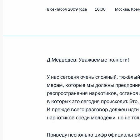
8 сентября 2009 года
16:00
Москва, Кре
Показа
Выступление на Форуме межрегион
России и Казахстана
Д.Медведев: Уважаемые коллеги!
11 сентября 2009 года, 14:00
Оренбург
У нас сегодня очень сложный, тяжёлы
мерам, которые мы должны предпринят
Рабочая встреча с губернатором О
распространения наркотиков, останови
Алексеем Чернышевым
в которых это сегодня происходит. Это
И прежде всего разговор должен идти 
11 сентября 2009 года, 09:00
Оренбург
наркотиков среди молодёжи, но не тол
Приведу несколько цифр официальной 