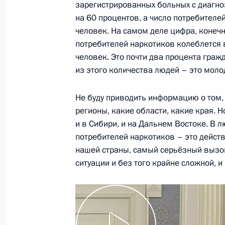
10 сентября 2009 года, четверг
зарегистрированных больных с диагно
на 60 процентов, а число потребител
Рабочая встреча с Генеральным п
человек. На самом деле цифра, конечно
10 сентября 2009 года, 19:40
Московская об
потребителей наркотиков колеблется в
человек. Это почти два процента граж
из этого количества людей – это молод
Заявления для прессы и ответы на 
Не буду приводить информацию о том,
переговоров с Президентом Венесу
регионы, какие области, какие края. Н
10 сентября 2009 года, 17:30
Московская об
и в Сибири, и на Дальнем Востоке. В 
потребителей наркотиков – это дейст
нашей страны, самый серьёзный вызо
Начало встречи с Президентом Вен
ситуации и без того крайне сложной, 
10 сентября 2009 года, 14:30
Московская об