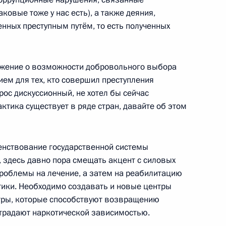
ковые тоже у нас есть), а также деяния,
нных преступным путём, то есть полученных
редседателя Правительства
1
ложение о возможности добровольного выбора
ем для тех, кто совершил преступления
ь
рос дискуссионный, не хотел бы сейчас
актика существует в ряде стран, давайте об этом
оссийско-индийских
1
шенствование государственной системы
ь
, здесь давно пора смещать акцент с силовых
роблемы на лечение, а затем на реабилитацию
тики. Необходимо создавать и новые центры
нтры, которые способствуют возвращению
говоров в расширенном
1
традают наркотической зависимостью.