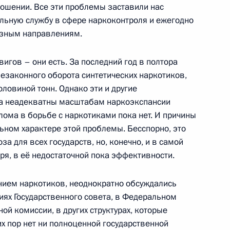
ошении. Все эти проблемы заставили нас
и по экономическим вопросам
1
4м
льную службу в сфере наркоконтроля и ежегодно
асть, Горки
азным направлениям.
вигов – они есть. За последний год в полтора
езаконного оборота синтетических наркотиков,
оловиной тонн. Однако эти и другие
 Совета Безопасности
а неадекватны масштабам наркоэкспансии
1
11м
ударственной политики
елома в борьбе с наркотиками пока нет. И причины
ием наркотиков
ьном характере этой проблемы. Бесспорно, это
за для всех государств, но, конечно, и в самой
ь
ря, в её недостаточной пока эффективности.
нием наркотиков, неоднократно обсуждались
я государственных наград
1
10м
ниях Государственного совета, в Федеральном
 Олимпиады-2008
ой комиссии, в других структурах, которые
их пор нет ни полноценной государственной
ь