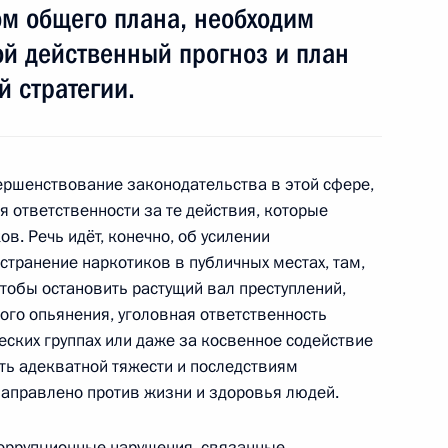
ом общего плана, необходим
2
4м
й действенный прогноз и план
й стратегии.
ершенствование законодательства в этой сфере,
жна существовать высокая
3
ия ответственности за те действия, которые
ации, которая поможет
в. Речь идёт, конечно, об усилении
странение наркотиков в публичных местах, там,
ь
тобы остановить растущий вал преступлений,
ого опьянения, уголовная ответственность
еских группах или даже за косвенное содействие
ь адекватной тяжести и последствиям
направлено против жизни и здоровья людей.
 Году Индии в России
1
коррупционные нарушения, связанные