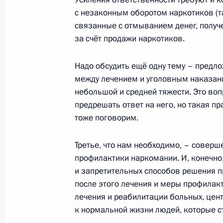
3 сентября 2009 года, 21:00
Москва
с незаконным оборотом наркотиков (та
связанные с отмыванием денег, получе
за счёт продажи наркотиков.
Рабочая встреча с Заместителем П
Дмитрием Козаком
Надо обсудить ещё одну тему – пред
между лечением и уголовным наказани
3 сентября 2009 года, 17:00
Москва, Кремл
небольшой и средней тяжести. Это воп
предрешать ответ на него, но такая пр
тоже поговорим.
Заявления для прессы по итогам р
переговоров
Третье, что нам необходимо, – совер
3 сентября 2009 года, 13:00
Москва, Кремл
профилактики наркомании. И, конечно
и запретительных способов решения п
после этого лечения и меры профилак
лечения и реабилитации больных, це
Начало российско-индийских пере
к нормальной жизни людей, которые с
составе