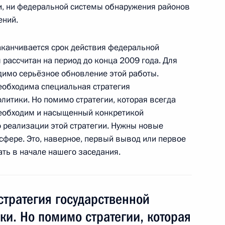
и, ни федеральной системы обнаружения районов
ений.
к
заканчивается срок действия федеральной
рассчитан на период до конца 2009 года. Для
я компании «Газпром»
1
одимо серьёзное обновление этой работы.
необходима специальная стратегия
ь
литики. Но помимо стратегии, которая всегда
необходим и насыщенный конкретикой
о реализации этой стратегии. Нужны новые
сфере. Это, наверное, первый вывод или первое
ренних дел Рашидом
1
ать в начале нашего заседания.
тратегия государственной
ки. Но помимо стратегии, которая