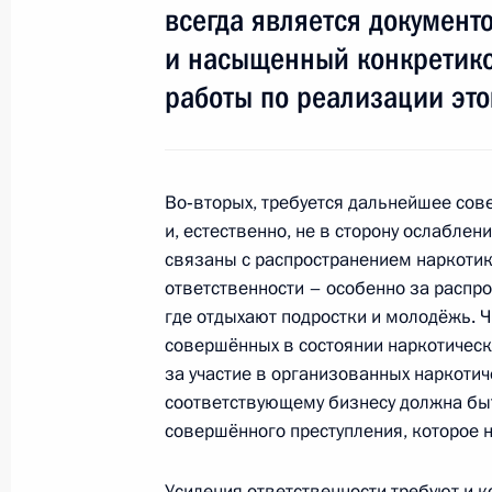
всегда является документ
Празднование Дня Москвы
и насыщенный конкретико
5 сентября 2009 года, 13:00
Москва
работы по реализации это
4 сентября 2009 года, пятница
Во‑вторых, требуется дальнейшее сов
Между специальными службами дол
и, естественно, не в сторону ослаблен
степень взаимодействия и координ
связаны с распространением наркотико
решать самые разные задачи
ответственности – особенно за распро
4 сентября 2009 года, 14:45
Москва, Кремл
где отдыхают подростки и молодёжь. Ч
совершённых в состоянии наркотическ
за участие в организованных наркотич
соответствующему бизнесу должна быт
3 сентября 2009 года, четверг
совершённого преступления, которое 
Торжественный вечер, посвящённый
Усиления ответственности требуют и 