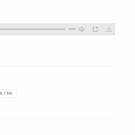
27 июля 2013 года
Аудио, 5 мин.
00:00
8.7 МБ
Встреча с представителями
поместных православных
церквей