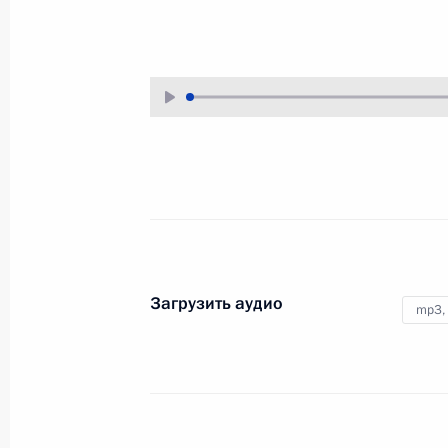
27 июля 2013 года
Аудио, 13 мин.
Загрузить аудио
mp3,
Совещание по вопросам
модернизации
Транссибирской
железнодорожной