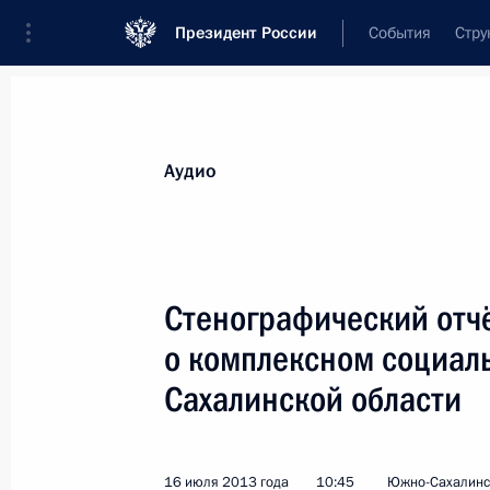
Президент России
События
Стру
Видеозаписи
Фотографии
Аудиозапи
Все материалы
Выступления
Совещан
Аудио
Показа
Стенографический отч
о комплексном социал
Конференция «Православно-
Сахалинской области
славянские ценности – основа
цивилизационного выбора
Украины»
16 июля 2013 года
10:45
Южно-Сахалинс