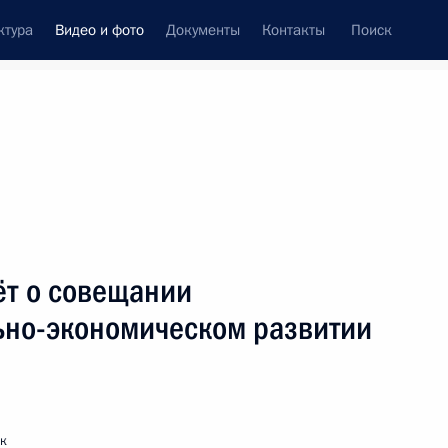
ктура
Видео и фото
Документы
Контакты
Поиск
си
ия, встречи
Встречи со СМИ
июль, 2013
ть следующие материалы
ёт о совещании
ьно-экономическом развитии
Встреча с членами Священного
Синода Украинской православной
церкви Московского патриархата
к