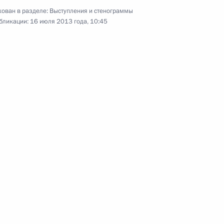
ован в разделе:
Выступления и стенограммы
25 июля 2013 года
Аудио, 7 мин.
бликации:
16 июля 2013 года, 10:45
Стенографический отчёт
о совещании о комплексном
социально-экономическом
развитии Сахалинской области