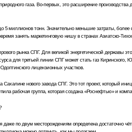
природного газа. Во‑первых, это расширение производства 
до 5 миллионов тонн. Значительно меньшие затраты, более 
время занять маркетинговую нишу в странах Азиатско-Тихоо
ирового рынка СПГ. Для великой энергетической державы эт
есурса для третьей линии СПГ может стать газ Киринского, 
о-Одоптинского лицензионных участков.
а Сахалине нового завода СПГ. Это тот проект, который ин
пила рабочая группа, которая создана «Роснефтью» и комп
?
я даже по двум месторождениям определена достаточно чётк
 триллиона можно дотянуть, как мы полагаем.