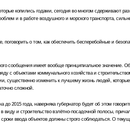
торые копились годами, сегодня во многом сдерживают разв
облем и в работе воздушного и морского транспорта, сильн
е, поговорить о том, как обеспечить бесперебойные и без
тного сообщения имеет вообще принципиальное значение. О
яду с объектами коммунального хозяйства и строительством
ии, существенно изменить к лучшему жизнь людей, которы
аточно сложной.
а до 2015 года, наверняка губернатор будет об этом говор
 в виду и строительство взлётно-посадочной полосы, прича
е сроки ввода объектов должны строго соблюдаться. О теку