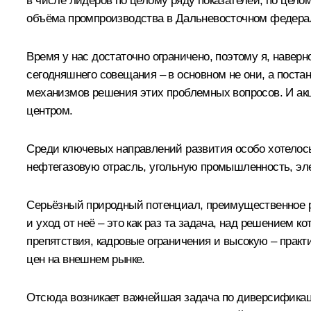
в числе лидеров по целому ряду показателей, по цело
объёма промпроизводства в Дальневосточном федераль
Время у нас достаточно ограничено, поэтому я, наверн
сегодняшнего совещания – в основном не они, а поста
механизмов решения этих проблемных вопросов. И акц
центром.
Среди ключевых направлений развития особо хотелось
нефтегазовую отрасль, угольную промышленность, эле
Серьёзный природный потенциал, преимущественное 
и уход от неё – это как раз та задача, над решением
препятствия, кадровые ограничения и высокую – прак
цен на внешнем рынке.
Отсюда возникает важнейшая задача по диверсификац