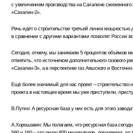
с увеличением производства на Сахалине сжиженного 
«Сахалин‑2».
Речь идёт о строительстве третьей линии мощностью 
в сравнении с другими вариантами позволят России во
Сегодня, отмечу, мы занимаем 5 процентов объёмов м
отметить, что источником дополнительного газового р
«Сахалин‑3», а в перспективе газ Аяшского и Восточн
Ещё более значимый для нас проект – строительство н
проекта в настоящее время мы уже приступили, присту
В.Путин:
А ресурсная база у них есть для этого завода
А.Хорошавин:
Мы полагаем, что ресурсная база сегодн
560 и 160 – это около 800 миллиардов, доразведка, до