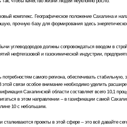
 так, чтобы качество жизни людей неуклонно росло.
зовый комплекс. Географическое положение Сахалина и нал
ую, прочную базу для формирования здесь энергетического
добычи углеводородов должны сопровождаться вводом в стр
ятий нефтегазовой и газохимической индустрии, предприяти
ь потребностям самого региона, обеспечивать стабильную,
 этой связи особое внимание необходимо уделить расширен
ификация Сахалинской области составляет всего 10,1 проце
 двигаться в этом направлении – в газификации самой Саха
алине 10 с небольшим.
и сталкиваются проекты в этой сфере – это всё давайте сег