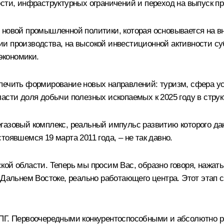
ости, инфраструктурных ограничений и переход на выпуск 
 новой промышленной политики, которая основывается на в
 производства, на высокой инвестиционной активности суб
 экономики.
печить формирование новых направлений: туризм, сфера усл
асти доля добычи полезных ископаемых к 2025 году в струк
егазовый комплекс, реальный импульс развитию которого д
оявшемся 19 марта 2011 года, – не так давно.
ой области. Теперь мы просим Вас, образно говоря, нажать
 Дальнем Востоке, реально работающего центра. Этот этап с
СПГ. Первоочередными конкурентоспособными и абсолютно р