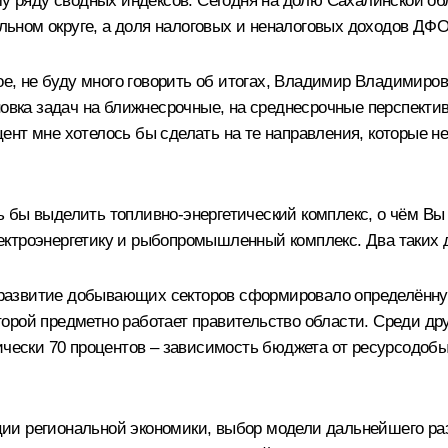
му ряду сводных индексов. Сегодня на долю Сахалинской об
ном округе, а доля налоговых и неналоговых доходов ДФО 
ое, не буду много говорить об итогах, Владимир Владимиров
новка задач на ближнесрочные, на среднесрочные перспект
ент мне хотелось бы сделать на те направления, которые 
 бы выделить топливно-энергетический комплекс, о чём Вы 
ктроэнергетику и рыбопромышленный комплекс. Два таких д
развитие добывающих секторов сформировало определённую
 которой предметно работает правительство области. Среди 
тически 70 процентов – зависимость бюджета от ресурсодоб
ии региональной экономики, выбор модели дальнейшего раз