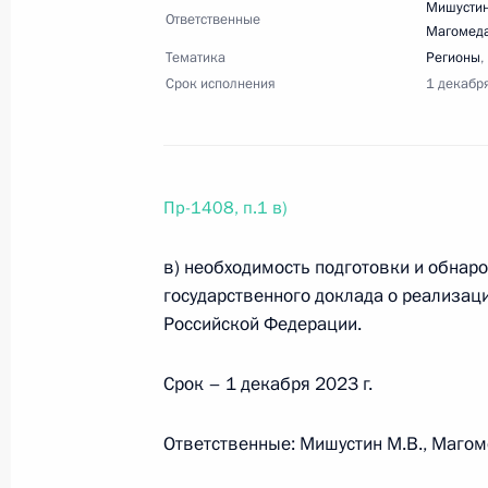
Мишустин
Ответственные
25 августа 2023 года, пятница
Магомед
Тематика
Регионы
,
Перечень поручений по вопросам 
Срок исполнения
1 декабр
системы здравоохранения
25 августа 2023 года, 18:00
6 поручений
Пр-1408, п.1 в)
Перечень поручений по итогам пле
в) необходимость подготовки и обнар
нового времени»
государственного доклада о реализац
25 августа 2023 года, 17:00
22 поручения
Российской Федерации.
Срок – 1 декабря 2023 г.
18 августа 2023 года, пятница
Ответственные: Мишустин М.В., Магом
Перечень поручений по итогам сов