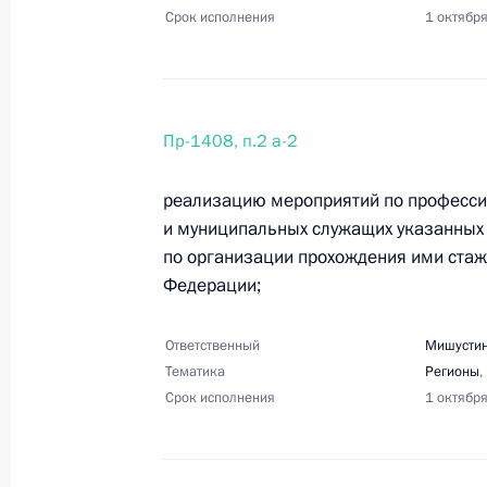
Срок исполнения
1 октябр
9 августа 2023 года, среда
Перечень поручений по итогам сов
Пр-1408, п.2 а-2
9 августа 2023 года, 20:00
7 поручений
реализацию мероприятий по професси
и муниципальных служащих указанных 
по организации прохождения ими стаж
30 июля 2023 года, воскресенье
Федерации;
Перечень поручений по итогам сов
судоходства
Ответственный
Мишустин
Тематика
Регионы
,
30 июля 2023 года, 20:00
35 поручений
Срок исполнения
1 октябр
25 июля 2023 года, вторник