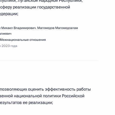
публики, Луганской Народной Республики,
ещания с членами Правительства
 сферу реализации государственной
едерации;
 Михаил Владимирович
,
Магомедов Магомедсалам
алиевич
Межнациональные отношения
речи с учёными и пленарного заседания Форума
я 2023 года
речи с руководителями российских предприятий
, позволяющих оценить эффективность работы
венной национальной политики Российской
езультатов ее реализации;