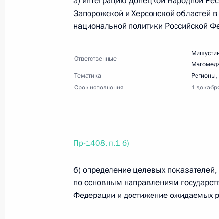
а) интеграцию Донецкой Народной Рес
Перечень поручений по итогам сов
Запорожской и Херсонской областей в
6 сентября 2023 года, 18:00
11 поручений
национальной политики Российской Ф
Мишустин
Ответственные
3 сентября 2023 года, воскресенье
Магомед
Тематика
Регионы
,
Перечень поручений по итогам вст
Срок исполнения
1 декабр
будущих технологий
3 сентября 2023 года, 19:45
19 поручений
Пр-1408, п.1 б)
Перечень поручений по итогам вст
б) определение целевых показателей
обрабатывающей промышленности
по основным направлениям государст
3 сентября 2023 года, 19:30
10 поручений
Федерации и достижение ожидаемых р