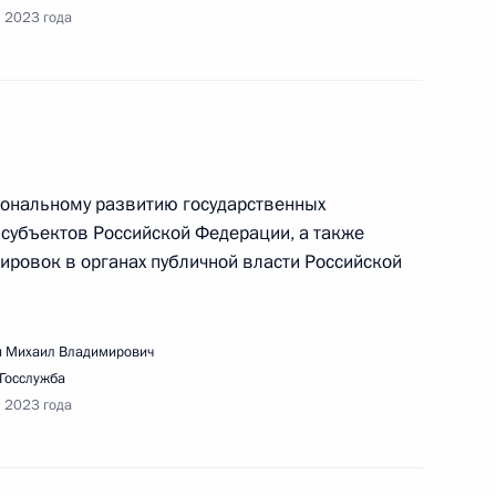
я 2023 года
ещания о развитии туризма в СКФО
ональному развитию государственных
субъектов Российской Федерации, а также
ировок в органах публичной власти Российской
ещания по вопросам развития речного
 Михаил Владимирович
Госслужба
я 2023 года