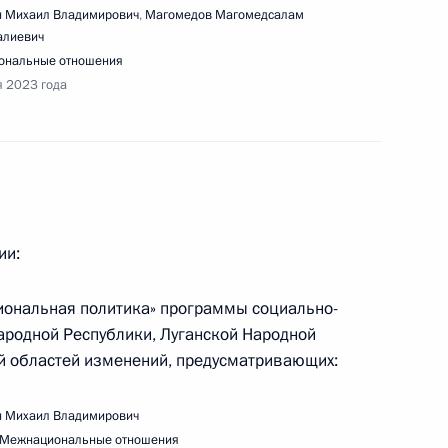
 Михаил Владимирович
,
Магомедов Магомедсалам
алиевич
ональные отношения
я 2023 года
I Петербургского международного
ии:
циональная политика» программы социально-
ародной Республики, Луганской Народной
й областей изменений, предусматривающих:
ещения выставки «Развитие креативной
 Михаил Владимирович
Межнациональные отношения