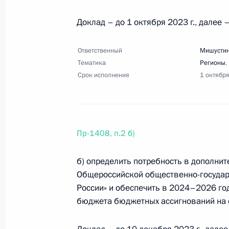
организации «Деловая Россия»
29 июня 2023 года, 19:00
24 поручения
Доклад – до 1 октября 2023 г., далее –
Ответственный
Мишустин
Тематика
Регионы
,
20 июня 2023 года, вторник
Срок исполнения
1 октябр
Перечень поручений по итогам сов
20 июня 2023 года, 19:30
7 поручений
Пр-1408, п.2 б)
13 июня 2023 года, вторник
б) определить потребность в дополни
Перечень поручений по итогам уча
Общероссийской общественно-государ
развития беспилотных авиационны
России» и обеспечить в 2024–2026 го
бюджета бюджетных ассигнований на 
13 июня 2023 года, 21:00
15 поручений