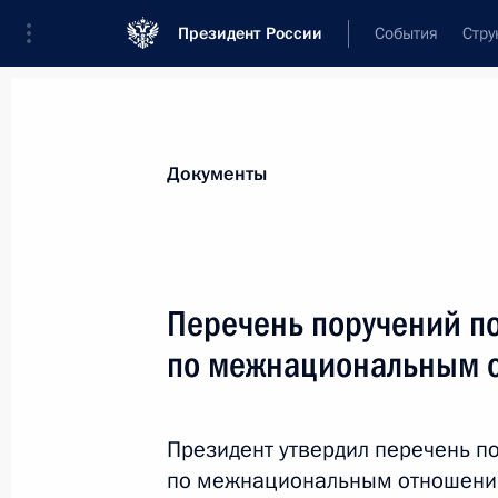
Президент России
События
Стру
Новости
Поручения Президента
Банк
Все поручения
Ближайшие сроки
Сня
Документы
Ответственные лица, организации или тематика 
Все поручения
Перечень поручений по
по межнациональным 
Президент утвердил перечень п
по межнациональным отношения
Показа