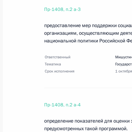
Перечень поручений по итогам зас
Пр-1408, п.2 а-3
политики в сфере защиты семьи и 
предоставление мер поддержки соци
25 июля 2023 года, 20:30
12 поручений
организациям, осуществляющим деяте
национальной политики Российской Ф
16 июля 2023 года, воскресенье
Ответственный
Мишустин
Тематика
Государс
Перечень поручений по итогам за
Срок исполнения
1 октябр
отношениям
16 июля 2023 года, 18:30
16 поручений
Пр-1408, п.2 а-4
29 июня 2023 года, четверг
определение показателей для оценки
Перечень поручений по итогам вс
предусмотренных такой программой.