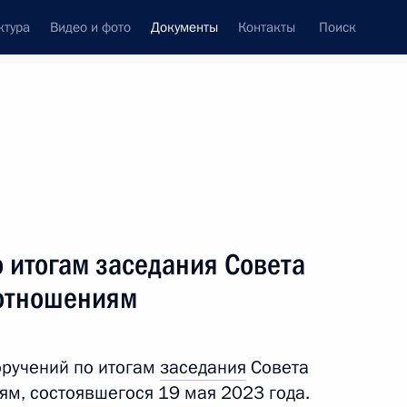
ктура
Видео и фото
Документы
Контакты
Поиск
 документов
Конституция России
тые с контроля
Справка
сентябрь, 2023
поручений
Показать
 итогам заседания Совета
отношениям
оручений по итогам
заседания
Совета
м, состоявшегося 19 мая 2023 года.
ть следующие материалы