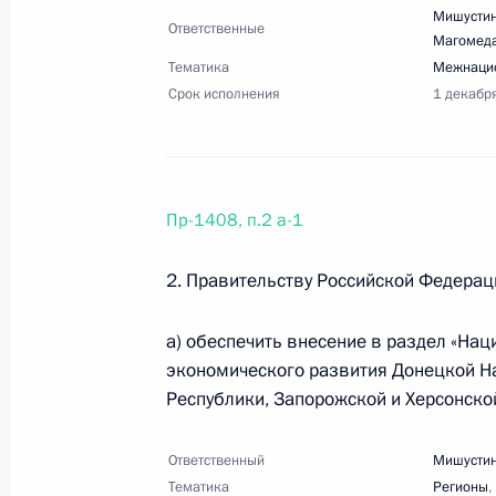
Арктической зоны России
Мишустин
Ответственные
18 августа 2023 года, 21:00
14 поручений
Магомед
Тематика
Межнаци
Срок исполнения
1 декабр
16 августа 2023 года, среда
Перечень поручений по итогам XXV
экономического форума
Пр-1408, п.2 а-1
16 августа 2023 года, 20:00
28 поручений
2. Правительству Российской Федерац
а) обеспечить внесение в раздел «На
15 августа 2023 года, вторник
экономического развития Донецкой Н
Республики, Запорожской и Херсонско
Перечень поручений по итогам пос
экономики в России»
Ответственный
Мишустин
15 августа 2023 года, 17:00
33 поручения
Тематика
Регионы
,