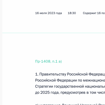
17 сентября 2023 года, воскресен
16 июля 2023 года
18:30
Содержит 16 по
Перечень поручений по итогам зас
страна возможностей»
17 сентября 2023 года, 18:45
12 поручений
Перечень поручений по итогам сов
Пр-1408, п.1 а)
отрасли
1. Правительству Российской Федерац
17 сентября 2023 года, 18:30
13 поручений
Российской Федерации по межнацион
Стратегии государственной националь
до 2025 года, предусмотрев в том числ
6 сентября 2023 года, среда