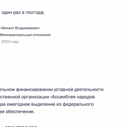
 один раз в полгода;
 Михаил Владимирович
Межнациональные отношения
я 2023 года
ещания с членами Правительства
тельном финансировании уставной деятельности
стия Президента в мероприятиях по вопросам
ственной организации «Ассамблея народов
х систем
дах ежегодное выделение из федерального
ее обеспечение.