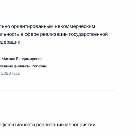
едания Совета по реализации государственной
детей
ально ориентированным некоммерческим
льность в сфере реализации государственной
едерации;
 Михаил Владимирович
твенные финансы
,
Регионы
седания Совета по межнациональным
я 2023 года
 эффективности реализации мероприятий,
тречи с членами Общероссийской общественной