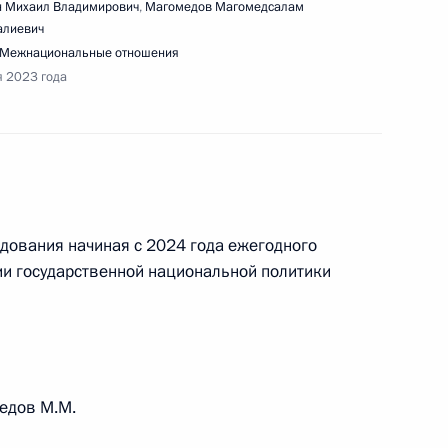
 Михаил Владимирович
,
Магомедов Магомедсалам
алиевич
Межнациональные отношения
совершенствования кадрового обеспечения
я 2023 года
нарного заседания форума «Сильные идеи для
одования начиная с 2024 года ежегодного
ии государственной национальной политики
едов М.М.
ещания по развитию ЗАТО и населённых пунктов