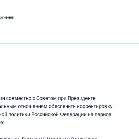
ье
ручений
едания наблюдательного совета АНО «Россия –
ещания по вопросу развития строительной
ии совместно с Советом при Президенте
альным отношениям обеспечить корректировку
ной политики Российской Федерации на период
е: