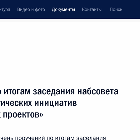
ктура
Видео и фото
Документы
Контакты
Поиск
 документов
Конституция России
тые с контроля
Справка
июнь, 2023
поручений
Показать
 итогам заседания набсовета
гических инициатив
 проектов»
ть следующие материалы
ечень поручений по итогам
заседания