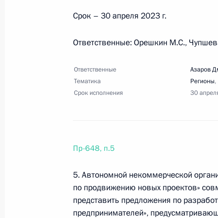
Срок – 30 апреля 2023 г.
Перечень поручений по итогам сов
Ответственные: Орешкин М.С., Чупшева
6 марта 2023 года, 19:30
10 поручений
Ответственные
Азаров Д
Тематика
Регионы
,
Срок исполнения
30 апрел
1 марта 2023 года, среда
Перечень поручений по итогам сов
инфраструктуры
Пр-648, п.5
1 марта 2023 года, 22:00
6 поручений
5. Автономной некоммерческой органи
по продвижению новых проектов» сов
8 февраля 2023 года, среда
представить предложения по разработ
предпринимателей», предусматривающ
Перечень поручений по итогам вст