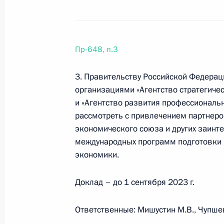
30 марта 2023 года, четверг
Перечень поручений по итогам засе
Пр-648, п.3
инициатив по продвижению новых 
3. Правительству Российской Федера
30 марта 2023 года, 19:30
11 поручений
организациями «Агентство стратегиче
и «Агентство развития профессиональн
рассмотреть с привлечением партнеро
25 марта 2023 года, суббота
экономического союза и других заинт
международных программ подготовки 
Перечень поручений по итогам сов
экономики.
25 марта 2023 года, 18:00
5 поручений
Доклад – до 1 сентября 2023 г.
22 марта 2023 года, среда
Ответственные: Мишустин М.В., Чупшева