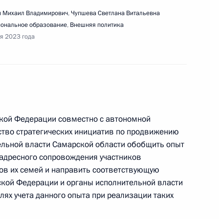
ещания по вопросам развития
 Михаил Владимирович
,
Чупшева Светлана Витальевна
ональное образование
,
Внешняя политика
ря 2023 года
и Послания Президента Федеральному
ской Федерации совместно с автономной
тво стратегических инициатив по продвижению
ельной власти Самарской области обобщить опыт
адресного сопровождения участников
ов их семей и направить соответствующую
кой Федерации и органы исполнительной власти
ях учета данного опыта при реализации таких
речи с молодыми учёными