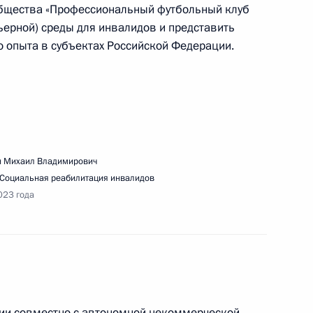
общества «Профессиональный футбольный клуб
ьерной) среды для инвалидов и представить
 опыта в субъектах Российской Федерации.
ещания по вопросам развития дальневосточных
 Михаил Владимирович
Социальная реабилитация инвалидов
023 года
нарного заседания съезда и встречи с членами
ции совместно с автономной некоммерческой