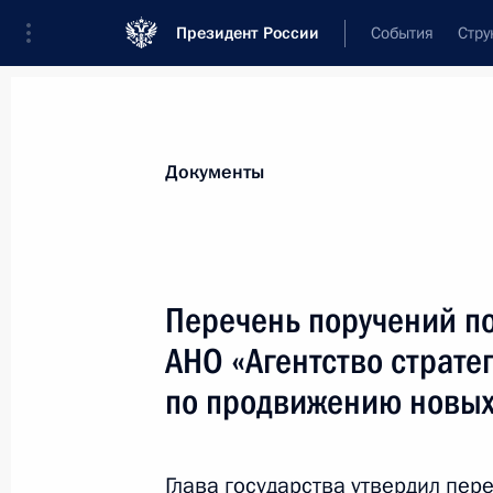
Президент России
События
Стру
Новости
Поручения Президента
Банк
Все поручения
Ближайшие сроки
Сня
Документы
Ответственные лица, организации или тематика 
Все поручения
Перечень поручений по
АНО «Агентство страте
по продвижению новых
Показа
Глава государства утвердил пер