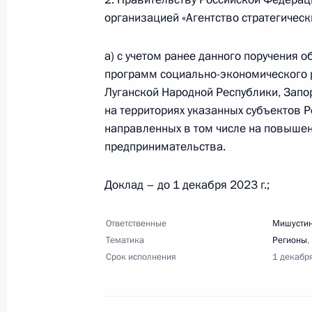
организацией «Агентство стратегичес
26 апреля 2023 года, среда
а) с учетом ранее данного поручения 
Перечень поручений по итогам вст
программ социально-экономического 
патриотических и молодёжных орг
Луганской Народной Республики, Запо
на территориях указанных субъектов Р
26 апреля 2023 года, 20:30
9 поручений
направленных в том числе на повышен
предпринимательства.
20 апреля 2023 года, четверг
Доклад – до 1 декабря 2023 г.;
Перечень поручений по итогам зас
Ответственные
Мишустин
20 апреля 2023 года, 20:30
22 поручения
Тематика
Регионы
,
Срок исполнения
1 декабр
8 апреля 2023 года, суббота