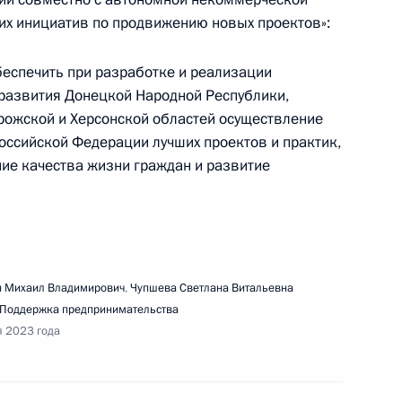
ких инициатив по продвижению новых проектов»:
обеспечить при разработке и реализации
речи с представителями общественных
развития Донецкой Народной Республики,
анизаций
рожской и Херсонской областей осуществление
оссийской Федерации лучших проектов и практик,
ие качества жизни граждан и развитие
едания Совета по науке и образованию
 Михаил Владимирович
,
Чупшева Светлана Витальевна
Поддержка предпринимательства
я 2023 года