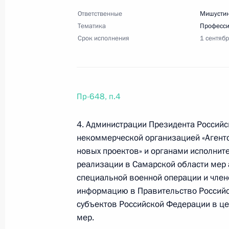
Перечень поручений по итогам сов
Ответственные
Мишустин
лесопромышленного комплекса
Тематика
Професси
22 марта 2023 года, 18:00
38 поручений
Срок исполнения
1 сентяб
15 марта 2023 года, среда
Пр-648, п.4
Перечень поручений по реализаци
Собранию
4. Администрации Президента Россий
15 марта 2023 года, 19:00
35 поручений
некоммерческой организацией «Агентс
новых проектов» и органами исполнит
реализации в Самарской области мер 
специальной военной операции и член
6 марта 2023 года, понедельник
информацию в Правительство Российс
субъектов Российской Федерации в цел
Перечень поручений по итогам вст
мер.
6 марта 2023 года, 19:45
13 поручений