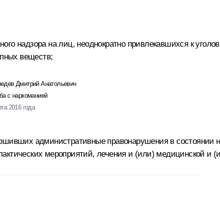
ого надзора на лиц, неоднократно привлекавшихся к уголов
опных веществ;
едев Дмитрий Анатольевич
ба с наркоманией
рта 2016 года
ершивших административные правонарушения в состоянии на
актических мероприятий, лечения и (или) медицинской и (