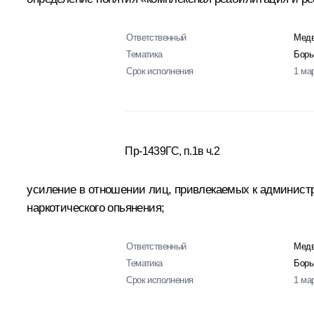
Ответственный
Медв
Тематика
Борь
Срок исполнения
1 ма
Пр-1439ГС, п.1в ч.2
усиление в отношении лиц, привлекаемых к администр
наркотического опьянения;
Ответственный
Медв
Тематика
Борь
Срок исполнения
1 ма