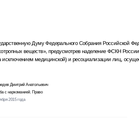
осударственную Думу Федерального Собрания Российской Фе
ихотропных веществ», предусмотрев наделение ФСКН Росси
за исключением медицинской) и ресоциализации лиц, осуще
едев Дмитрий Анатольевич
ба с наркоманией
,
Право
тября 2015 года