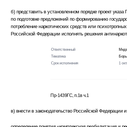
б) представить в установленном порядке проект указ
по подготовке предложений по формированию государ
потребление наркотических средств или психотропных 
Российской Федерации исполнять решения антинаркот
Ответственный
Медв
Тематика
Борь
Срок исполнения
1 ок
Пр-1439ГС, п.1в ч.1
в) внести в законодательство Российской Федерации
определение понятия «комплексная реабилитация и р