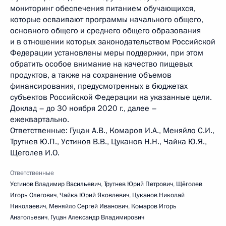
мониторинг обеспечения питанием обучающихся,
которые осваивают программы начального общего,
основного общего и среднего общего образования
и в отношении которых законодательством Российской
Федерации установлены меры поддержки, при этом
обратить особое внимание на качество пищевых
продуктов, а также на сохранение объемов
финансирования, предусмотренных в бюджетах
субъектов Российской Федерации на указанные цели.
Доклад – до 30 ноября 2020 г., далее –
ежеквартально.
Ответственные: Гуцан А.В., Комаров И.А., Меняйло С.И.,
Трутнев Ю.П., Устинов В.В., Цуканов Н.Н., Чайка Ю.Я.,
Щеголев И.О.
Ответственные
Устинов Владимир Васильевич
,
Трутнев Юрий Петрович
,
Щёголев
Игорь Олегович
,
Чайка Юрий Яковлевич
,
Цуканов Николай
Николаевич
,
Меняйло Сергей Иванович
,
Комаров Игорь
Анатольевич
,
Гуцан Александр Владимирович