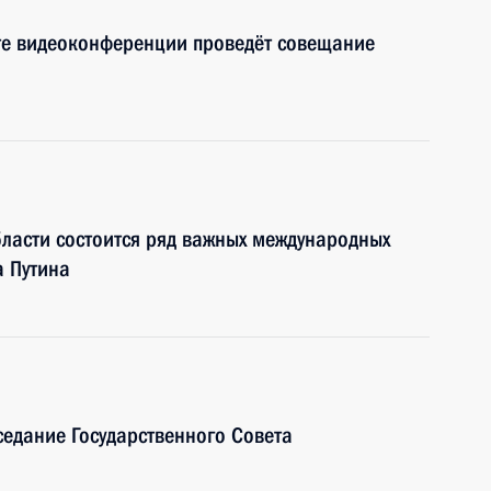
те видеоконференции проведёт совещание
ласти состоится ряд важных международных
а Путина
седание Государственного Cовета