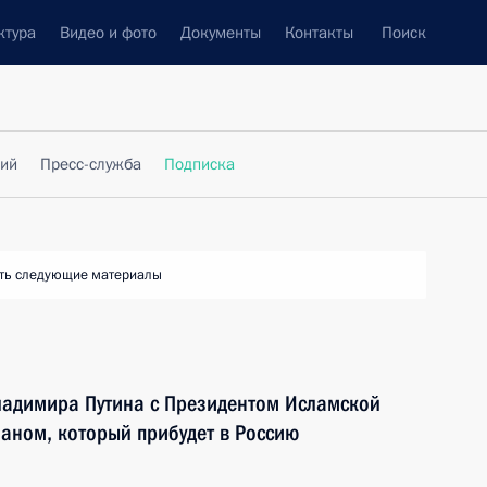
ктура
Видео и фото
Документы
Контакты
Поиск
фий
Пресс-служба
Подписка
ть следующие материалы
ладимира Путина с Президентом Исламской
аном, который прибудет в Россию