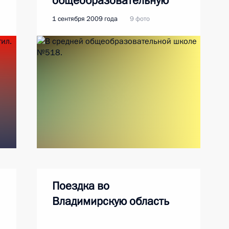
общеобразовательную
школу №518
1 сентября 2009 года
9 фото
Поездка во
Владимирскую область