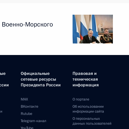
 Военно-Морского
ные
Официальные
Правовая и
сетевые ресурсы
техническая
ссии
Президента России
информация
MAX
О портале
ВКонтакте
Об использовании
ии
информации сайта
Rutube
О персональных
Telegram-канал
данных пользователей
YouTube