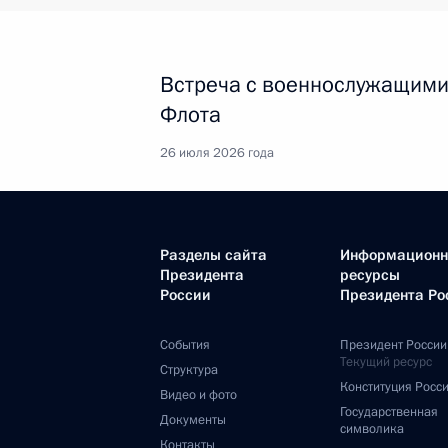
Встреча с военнослужащими
Флота
26 июля 2026 года
Разделы сайта
Информацион
Президента
ресурсы
России
Президента Ро
События
Президент России
Текущий ресурс
Структура
Конституция Росс
Видео и фото
Государственная
Документы
символика
Контакты