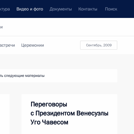
ктура
Видео и фото
Документы
Контакты
Поиск
си
встречи
Церемонии
сентябрь, 2009
ть следующие материалы
Переговоры
с Президентом Венесуэлы
Уго Чавесом