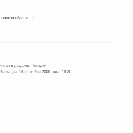
13 сентября 2009 года
7 фото
лавская область
кован в разделе:
Поездки
убликации:
14 сентября 2009 года, 18:30
Форум межрегионального
сотрудничества России
и Казахстана