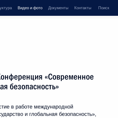
уктура
Видео и фото
Документы
Контакты
Поиск
иси
 встречи
Церемонии
сентябрь, 2009
ть следующие материалы
 Конференция «Современное
ная безопасность»
Дмитрий Медведев посетил
Великий Новгород в канун
стие в работе международной
празднования 1150-летия
ударство и глобальная безопасность»,
города