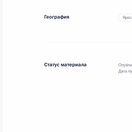
13 сентября 2009 года
7 фото
География
Ярос
Статус материала
Опубли
Дата п
Неформальная встреча
президентов России,
Азербайджана, Казахстана
и Туркменистана