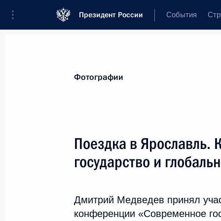
Президент России
События
Стр
Видеозаписи
Фотографии
Аудиозап
Все материалы
Поездки
Совещания,
Фотографии
Показа
Поездка в Ярославль.
государство и глобаль
Интервью швейцарским
СМИ
Дмитрий Медведев принял уча
конференции «Современное гос