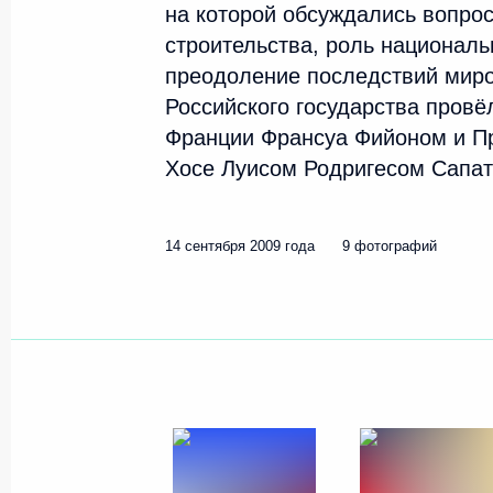
на которой обсуждались вопрос
18 сентября 2009 года
3 фото
строительства, роль националь
преодоление последствий миро
Российского государства провё
Франции Франсуа Фийоном и П
Хосе Луисом Родригесом Сапат
14 сентября 2009 года
9 фотографий
Встреча с участниками
международного
дискуссионного клуба
«Валдай»