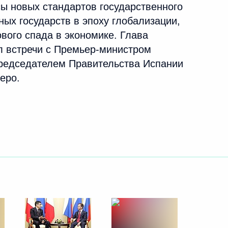
ы новых стандартов государственного
18 сентября 2009 года
6 фото
ных государств в эпоху глобализации,
вого спада в экономике. Глава
л встречи с Премьер-министром
редседателем Правительства Испании
еро.
Поездка в Ярославль.
Конференция «Современное
государство и глобальная
безопасность»