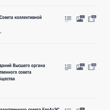
 Совета коллективной
1
3м
ь
еданий Высшего органа
1
32м
твенного совета
бщества
дарственного совета ЕврАзЭС
1