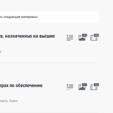
ть следующие материалы
в, назначенных на высшие
6
14м
ь
ерах по обеспечению
3
4м
асть, Горки