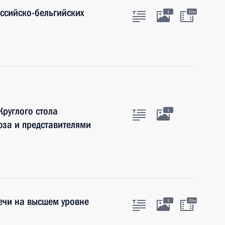
оссийско-бельгийских
1
10м
Круглого стола
1
за и представителями
ечи на высшем уровне
1
35м