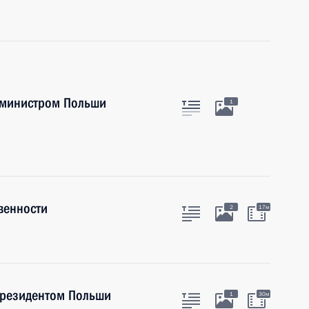
р-министром Польши
1
венности
2
17м
Президентом Польши
1
30м