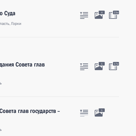
о Суда
4
23м
асть, Горки
дания Совета глав
1
17м
ь
Совета глав государств –
1
ь