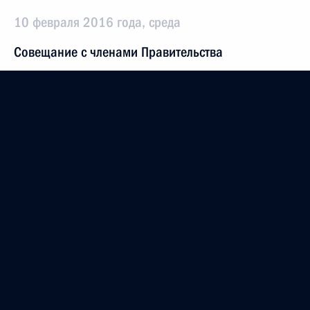
10 февраля 2016 года, среда
Совещание с членами Правительства
10 февраля 2016 года, 18:00
Москва, Кремль
4 февраля 2016 года, четверг
Рабочая встреча с губернатором Саратовской
области Валерием Радаевым
4 февраля 2016 года, 15:15
Московская область, Ново-Огарёво
Рабочая встреча с губернатором Нижегородской
области Валерием Шанцевым