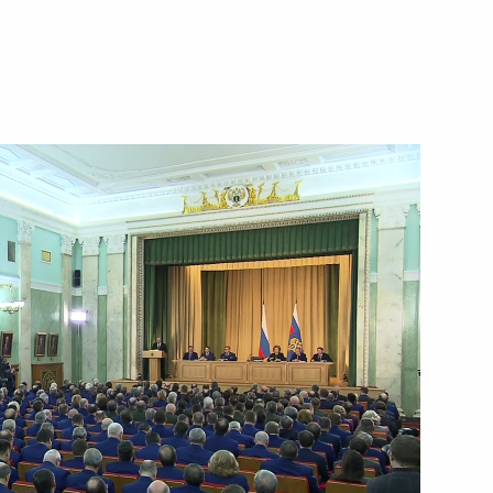
ть следующие материалы
торингу и анализу
4
5м
сфере предпринимательства
Генпрокуратуры
6
9м