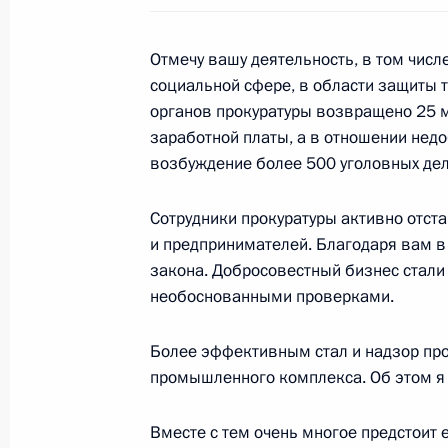
Расширенное заседание коллегии
Отмечу вашу деятельность, в том числ
15 марта 2016 года, 14:15
Москва
социальной сфере, в области защиты 
органов прокуратуры возвращено 25 
заработной платы, а в отношении нед
14 марта 2016 года, понедельник
возбуждение более 500 уголовных дел
Встреча с Сергеем Лавровым и Се
Сотрудники прокуратуры активно отст
14 марта 2016 года, 20:35
Москва, Кремль
и предпринимателей. Благодаря вам в
закона. Добросовестный бизнес стали 
необоснованными проверками.
Заседание президиума Госсовета п
Более эффективным стал и надзор про
дорожного движения
промышленного комплекса. Об этом я 
14 марта 2016 года, 17:30
Ярославль
Вместе с тем очень многое предстоит 