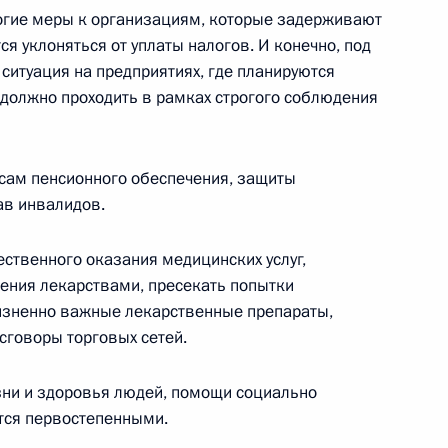
ь, Ново-Огарёво
огие меры к организациям, которые задерживают
ся уклоняться от уплаты налогов. И конечно, под
ситуация на предприятиях, где планируются
 должно проходить в рамках строгого соблюдения
ики Бурятия Вячеславом
3
осам пенсионного обеспечения, защиты
ав инвалидов.
ь, Ново-Огарёво
ственного оказания медицинских услуг,
ения лекарствами, пресекать попытки
ики Тыва Шолбаном Кара-
4
зненно важные лекарственные препараты,
сговоры торговых сетей.
ь, Ново-Огарёво
зни и здоровья людей, помощи социально
тся первостепенными.