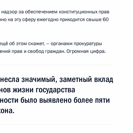
 надзор за обеспечением конституционных прав
нно на эту сферу ежегодно приходится свыше 60
авоохранения Вероникой
4
сть, Ново-Огарёво
 ещё об этом скажет, – органами прокуратуры
ений прав и свобод граждан. Огромная цифра.
внесла значимый, заметный вклад
зяйства Александром
3
нов жизни государства
ности было выявлено более пяти
ь, Ново-Огарёво
она.
инга Юрием Чиханчиным
3