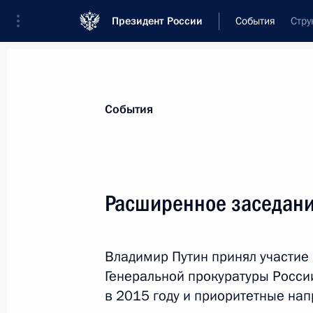
Президент России
События
Стру
Президент
Администрация
Государст
Новости
Стенограммы
Поездки
Те
События
Рубрикация материалов
Все материалы
Расширенное заседани
Послания Федеральному Собранию
Заявления по важнейшим вопросам
Владимир Путин принял участие
Совещания, заседания, рабочие встречи
Генеральной прокуратуры Росси
Речи и обращения
в 2015 году и приоритетные нап