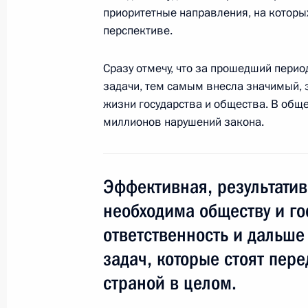
приоритетные направления, на которы
перспективе.
18 марта 2016 года, пятница
Сразу отмечу, что за прошедший пери
Совещание по вопросам строитель
задачи, тем самым внесла значимый, 
и социально-экономического разв
жизни государства и общества. В общ
миллионов нарушений закона.
18 марта 2016 года, 16:00
остров Тузла
16 марта 2016 года, среда
Эффективная, результатив
необходима обществу и гос
Совещание с членами Правительст
ответственность и дальше
16 марта 2016 года, 16:10
Москва, Кремль
задач, которые стоят пер
страной в целом.
15 марта 2016 года, вторник