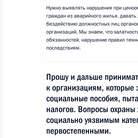
2 марта 2016 года, среда
Нужно выявлять нарушения при ценоо
Встреча с Игорем Руденей
граждан из аварийного жилья, давать
бездействию должностных лиц органо
2 марта 2016 года, 18:40
Москва, Кремль
организаций. Мы знаем, что халатнос
обязанностей, нарушение правил техн
последствиям.
Совещание с членами Правительст
2 марта 2016 года, 16:10
Москва, Кремль
Прошу и дальше принимат
к организациям, которые 
29 февраля 2016 года, понедельни
социальные пособия, пыта
Рабочая встреча с председателем 
налогов. Вопросы охраны
Северная Осетия – Алания Вячесл
социально уязвимым кате
29 февраля 2016 года, 15:40
Москва, Крем
первостепенными.