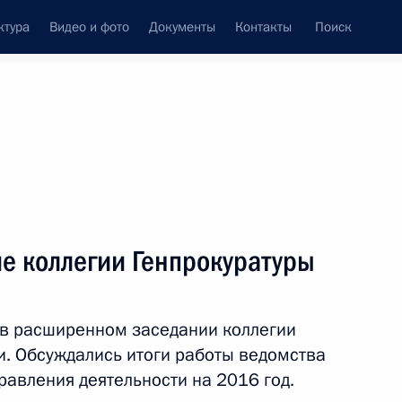
ктура
Видео и фото
Документы
Контакты
Поиск
венный Совет
Совет Безопасности
Комиссии и советы
леграммы
Сведения о Президенте
март, 2016
Встречи с представителями сообществ
е коллегии Генпрокуратуры
Пресс-конференции
Интервью
 в расширенном заседании коллегии
Статьи
и. Обсуждались итоги работы ведомства
равления деятельности на 2016 год.