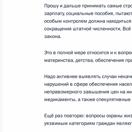
9 марта 2016 года, 18:30
Московская област
Прошу и дальше принимать самые стр
зарплату, социальные пособия, пытают
особым контролем должна находиться 
сокращения штатной численности. Всё
3 марта 2016 года, четверг
закона.
Рабочая встреча с главой Республ
Наговицыным
Это в полной мере относится и к вопр
материнства, детства, обеспечения пр
3 марта 2016 года, 15:50
Московская област
Надо активнее выявлять случаи некаче
нарушений в сфере обеспечения насел
Рабочая встреча с главой Республ
неправомерного завышения цен на жи
оолом
медикаменты, а также спекулятивные 
3 марта 2016 года, 14:20
Московская област
Ещё раз повторю: вопросы охраны жи
уязвимым категориям граждан являю