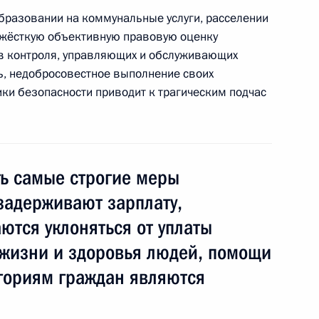
бразовании на коммунальные услуги, расселении
3
 жёсткую объективную правовую оценку
в контроля, управляющих и обслуживающих
ть, недобросовестное выполнение своих
ики безопасности приводит к трагическим подчас
ва
5
21м
ь самые строгие меры
задерживают зарплату,
к
ются уклоняться от уплаты
правительства Республики
3
 жизни и здоровья людей, помощи
авом Битаровым
гориям граждан являются
ль