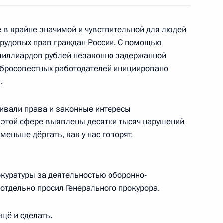
 МВД
7
14м
е в крайне значимой и чувствительной для людей
трудовых прав граждан России. С помощью
миллиардов рублей незаконно задержанной
обросовестных работодателей инициировано
.
ргеем Шойгу
3
10м
аивали права и законные интересы
 этой сфере выявлены десятки тысяч нарушений
меньше дёргать, как у нас говорят,
о вопросам безопасности
:
15
куратуры за деятельностью оборонно-
отдельно просил Генерального прокурора.
ещё и сделать.