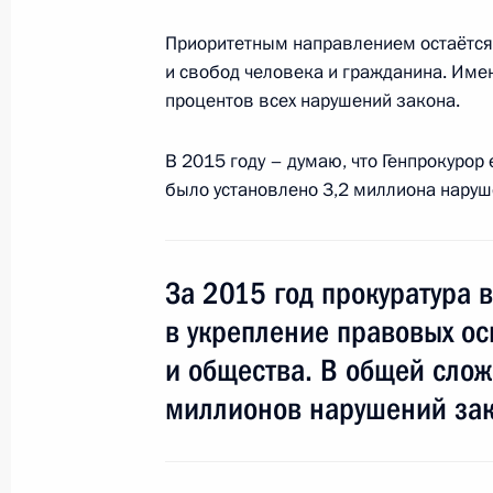
10 марта 2016 года, четверг
Приоритетным направлением остаётся
и свобод человека и гражданина. Име
Рабочая встреча с Министром здр
процентов всех нарушений закона.
Скворцовой
10 марта 2016 года, 07:00
Московская обла
В 2015 году – думаю, что Генпрокурор
было установлено 3,2 миллиона наруш
9 марта 2016 года, среда
За 2015 год прокуратура 
Встреча с Министром сельского хо
Ткачёвым
в укрепление правовых ос
и общества. В общей слож
9 марта 2016 года, 19:50
Московская област
миллионов нарушений зак
Встреча с главой Росфинмонитор