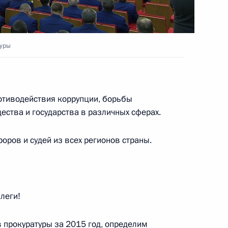
анкт-Петербурга Георгием
3
туры
отиводействия коррупции, борьбы
но-Балкарской Республики
4
ества и государства в различных сферах.
оров и судей из всех регионов страны.
ахалинской области Олегом
4
леги!
в прокуратуры за 2015 год, определим