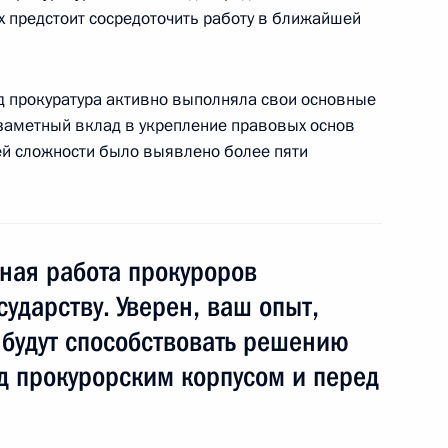
х предстоит сосредоточить работу в ближайшей
од прокуратура активно выполняла свои основные
ства Крымского моста
3
10м
заметный вклад в укрепление правовых основ
ития Крыма и Севастополя
ей сложности было выявлено более пяти
ная работа прокуроров
ударству. Уверен, ваш опыт,
ва
8
39м
 будут способствовать решению
ед прокурорским корпусом и перед