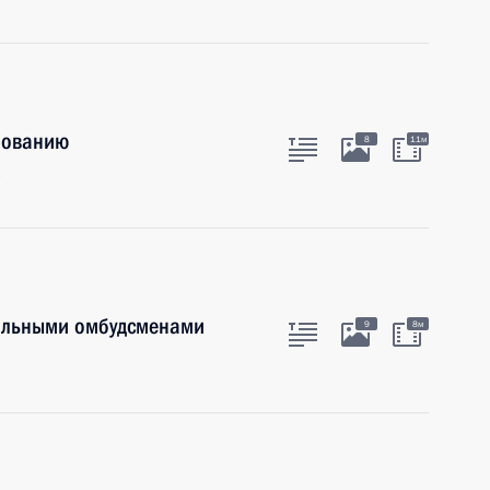
зованию
8
11м
нальными омбудсменами
9
8м