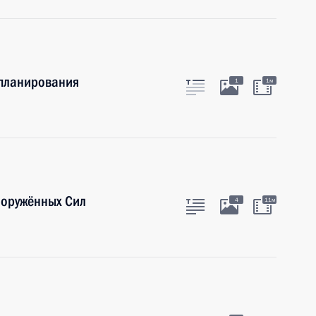
 планирования
1
1м
ооружённых Сил
4
11м