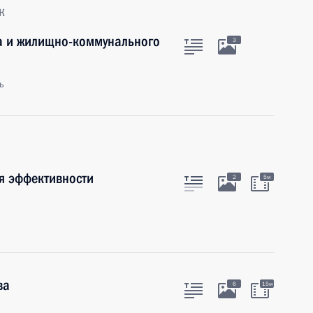
к
ва и жилищно-коммунального
3
ь
я эффективности
2
5м
ва
6
15м