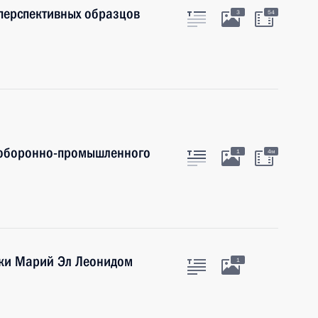
перспективных образцов
3
54
 оборонно-промышленного
1
4м
ики Марий Эл Леонидом
1