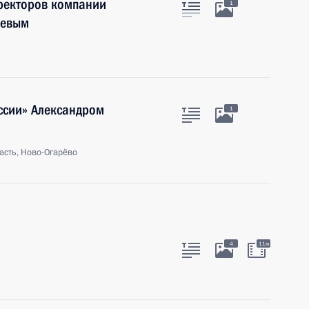
иректоров компании
1
ревым
ссии» Александром
1
асть, Ново-Огарёво
4
11м