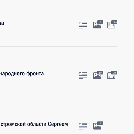
ва
5
14м
народного фронта
10
9м
остромской области Сергеем
1