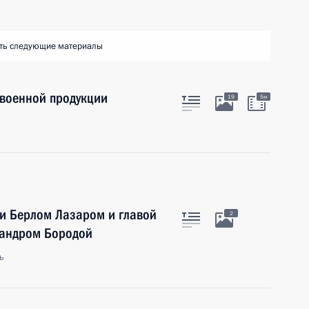
ть следующие материалы
военной продукции
19
5м
ии Берлом Лазаром и главой
2
сандром Бородой
ь