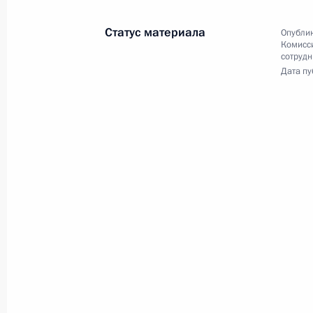
Статус материала
Опублик
Комисс
сотрудн
Дата пу
Разделы сайта
Информацион
Президента
ресурсы
России
Президента Ро
События
Президент России
Текущий ресурс
Структура
Конституция Росс
Видео и фото
Государственная
Документы