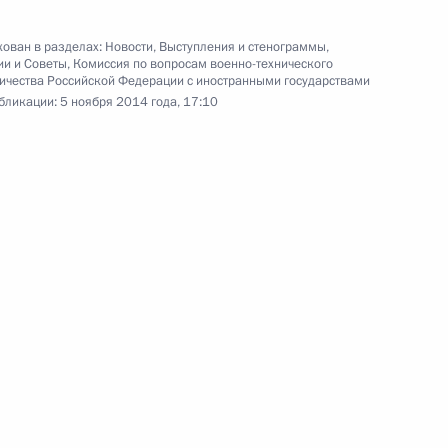
ован в разделах:
Новости
,
Выступления и стенограммы
,
ии и Советы
,
Комиссия по вопросам военно-технического
ичества Российской Федерации с иностранными государствами
бликации:
5 ноября 2014 года, 17:10
ные
Официальные
Правовая и
сетевые ресурсы
техническая
ссии
Президента России
информация
MAX
О портале
ВКонтакте
Об использовании
ии
информации сайта
Rutube
О персональных
Telegram-канал