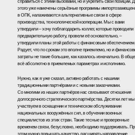
справиться с этими вызовами, но и укрепить свои позиции. 
этого уже намечены серьёзные программы импортозамещен
в ОПК, налаживаются альтернативные связи в сфере
производства, технологической кооперации. Мы с вами
утвердили – хочу поблагодарить коллег, которые проводили
предварительную работу, провели её основательно, –
утвердили планы этой работы с финансовым обеспечением
Радует, что по срокам это вполне приемлемо, но и финансо
затраты не такие большие, как казалось изначально. В обще
всё абсолютно в приемлемых параметрах и исполнимо.
Нужно, как я уже сказал, активно работать с нашими
традиционными партнёрами и с новыми заказчиками.
Со многими из наших партнёров нас связывают отношения
долгосрочного стратегического партнёрства. Десятки лет мы
участвуем в оснащении и техническом обслуживании
национальных вооружённых сил, в обучении военных
специалистов из этих стран. Такие тесные и проверенные
временем связи, безусловно, необходимо поддерживать. Пр
этом нужно повышать качество, расширять направление