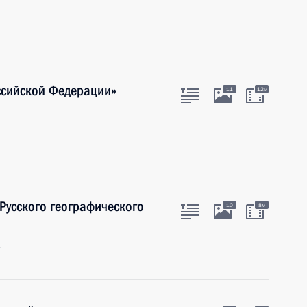
ссийской Федерации»
11
12м
 Русского географического
10
8м
г