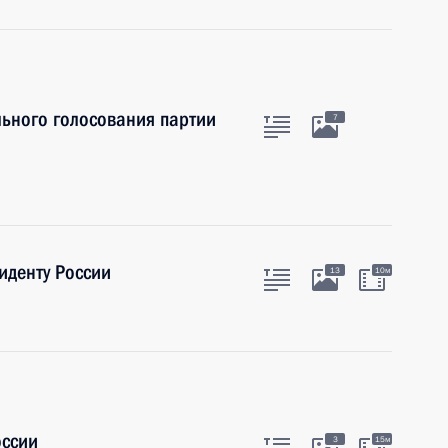
льного голосования партии
7
иденту России
13
10м
оссии
3
15м