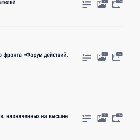
ателей
4
20м
г
 фронта «Форум действий.
7
3м
в, назначенных на высшие
5
13м