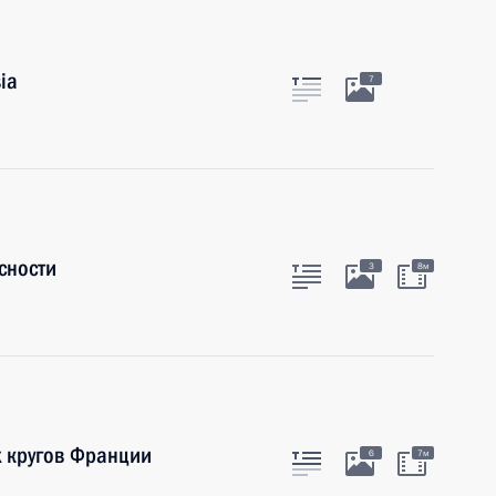
ia
7
сности
3
8м
х кругов Франции
6
7м