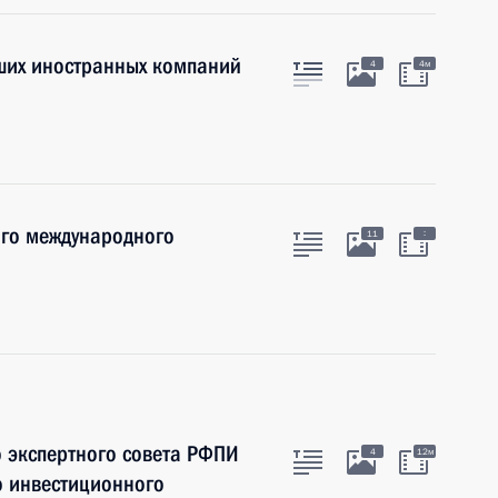
йших иностранных компаний
4
4м
ого международного
:
11
 экспертного совета РФПИ
4
12м
о инвестиционного