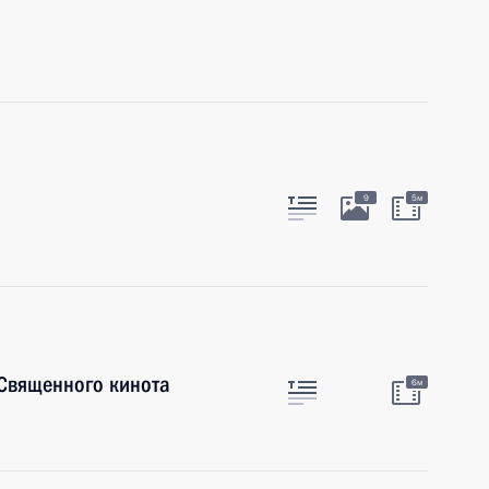
9
5м
 Священного кинота
6м