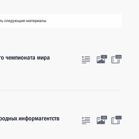
ть следующие материалы
ого чемпионата мира
5
12м
ародных информагентств
:
14