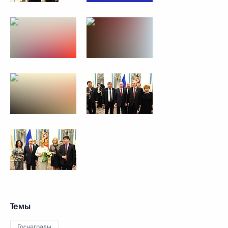
Темы
Госнаграды