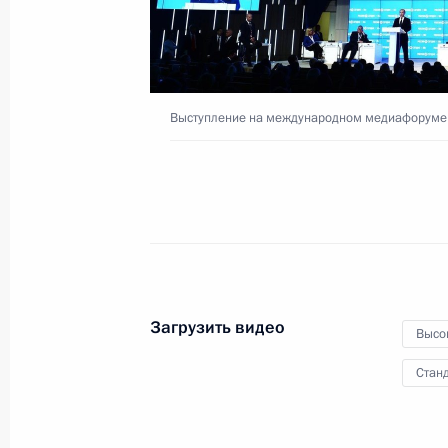
Встреча с участниками
Выступление на международном медиафоруме 
студенческого чемпионата
мира по программированию
20 июня 2016 года
Видео, 12 мин.
Загрузить видео
Высо
Станд