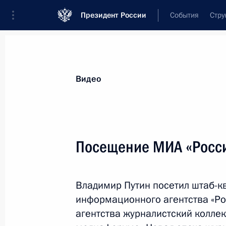
Президент России
События
Стру
Видеозаписи
Фотографии
Аудиозапи
Все материалы
Выступления
Совещан
Видео
Показа
Посещение МИА «Росси
Владимир Путин высту
Владимир Путин посетил штаб-к
Государственной Думы
информационного агентства «Рос
агентства журналистский колле
22 июня 2016 года
Москва
Видео,