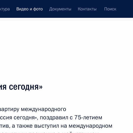
ктура
Видео и фото
Документы
Контакты
Поиск
си
ия, встречи
Встречи со СМИ
июнь, 2016
ть следующие материалы
я сегодня»
пил на пленарном заседании
вартиру международного
сия сегодня», поздравил с 75-летием
ктив, а также выступил на международном
 15 мин.