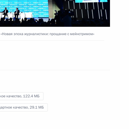
Встреча с руководителями
«Новая эпоха журналистики: прощание с мейнстримом»
международных
информагентств
17 июня 2016 года
Видео, 1 ч.
кое качество,
122.4 МБ
артное качество,
29.1 МБ