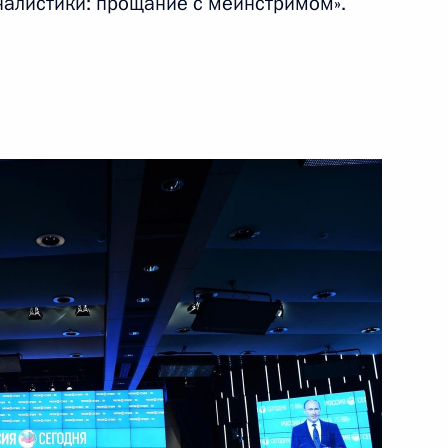
алистики: прощание с мейнстримом».