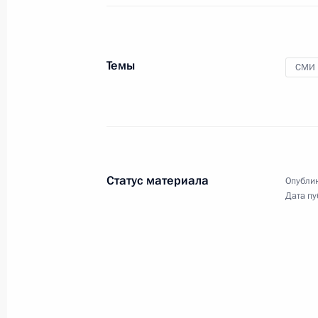
Темы
СМИ
Пленарное заседание 
экономического фору
17 июня 2016 года
Санкт-Петербург
Статус материала
Опублик
Дата пу