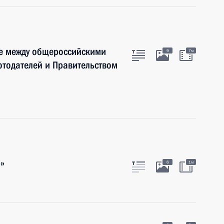
е между общероссийскими
9
7м
тодателей и Правительством
»
6
1м