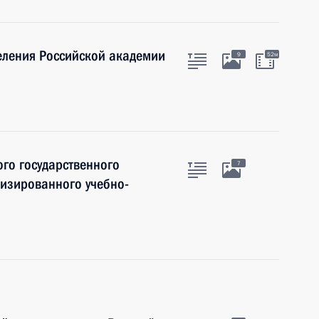
еления Российской академии
9
52м
ого государственного
7
лизированного учебно-