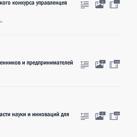
кого конкурса управленцев
:
3
ль
енников и предпринимателей
9
43м
асти науки и инноваций для
8
13м