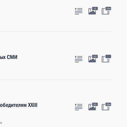
6
14м
ных СМИ
:
12
обедителям XXIII
20
28м
ль