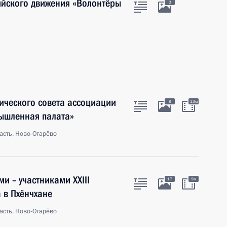
ийского движения «Волонтёры
3
ического совета ассоциации
9
13м
ышленная палата»
асть, Ново-Огарёво
и – участниками XXIII
17
9м
 в Пхёнчхане
асть, Ново-Огарёво