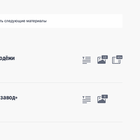
ть следующие материалы
лодёжи
13
40м
нзавод»
6