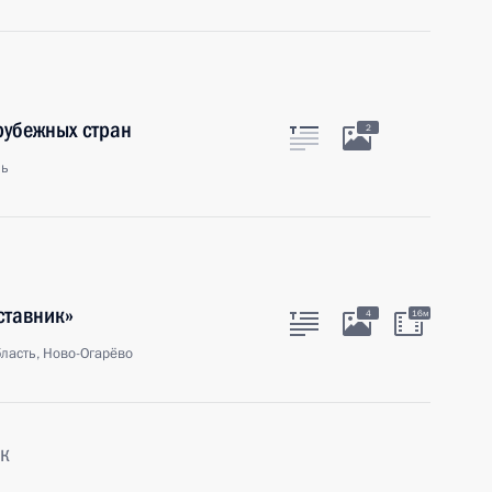
рубежных стран
2
ль
ставник»
4
16м
ласть, Ново-Огарёво
к