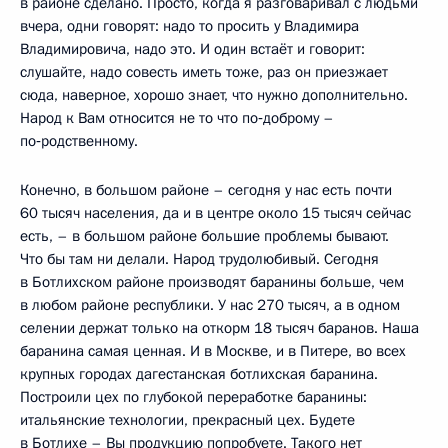
в районе сделано. Просто, когда я разговаривал с людьми
вчера, одни говорят: надо то просить у Владимира
Владимировича, надо это. И один встаёт и говорит:
слушайте, надо совесть иметь тоже, раз он приезжает
сюда, наверное, хорошо знает, что нужно дополнительно.
Народ к Вам относится не то что по‑доброму –
по‑родственному.
Конечно, в большом районе – сегодня у нас есть почти
60 тысяч населения, да и в центре около 15 тысяч сейчас
есть, – в большом районе большие проблемы бывают.
Что бы там ни делали. Народ трудолюбивый. Сегодня
в Ботлихском районе производят баранины больше, чем
в любом районе республики. У нас 270 тысяч, а в одном
селении держат только на откорм 18 тысяч баранов. Наша
баранина самая ценная. И в Москве, и в Питере, во всех
крупных городах дагестанская ботлихская баранина.
Построили цех по глубокой переработке баранины:
итальянские технологии, прекрасный цех. Будете
в Ботлихе – Вы продукцию попробуете. Такого нет