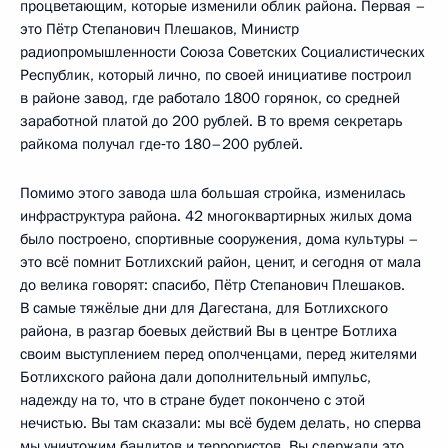
процветающим, которые изменили облик района. Первая –
это Пётр Степанович Плешаков, Министр
радиопромышленности Союза Советских Социалистических
Республик, который лично, по своей инициативе построил
в районе завод, где работало 1800 горянок, со средней
заработной платой до 200 рублей. В то время секретарь
райкома получал где‑то 180–200 рублей.
Помимо этого завода шла большая стройка, изменилась
инфраструктура района. 42 многоквартирных жилых дома
было построено, спортивные сооружения, дома культуры –
это всё помнит Ботлихский район, ценит, и сегодня от мала
до велика говорят: спасибо, Пётр Степанович Плешаков.
В самые тяжёлые дни для Дагестана, для Ботлихского
района, в разгар боевых действий Вы в центре Ботлиха
своим выступлением перед ополченцами, перед жителями
Ботлихского района дали дополнительный импульс,
надежду на то, что в стране будет покончено с этой
нечистью. Вы там сказали: мы всё будем делать, но сперва
мы уничтожим бандитов и террористов. Вы сдержали это